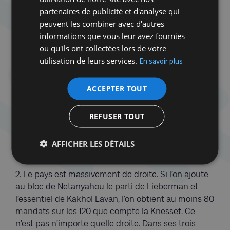
partenaires de publicité et d'analyse qui
1. La gauche sioniste est la figure politique tragique
peuvent les combiner avec d'autres
de cette élection. En 1992, au moment où Yitzhak
informations que vous leur avez fournies
Rabin l’a emporté sur Yitzhak Shamir, le Parti
ou qu'ils ont collectées lors de votre
travailliste et le Meretz s’adjugeaient ensemble 56
utilisation de leurs services.
En savoir plus
sièges ; aujourd’hui, ils en ont… six. Les raisons de
cette débâcle sont diverses. Certaines tiennent au
ACCEPTER TOUT
déclin mondial de la social-démocratie. D’autres
sont particulières à ce pays, notamment
l’effondrement du processus de paix et l’évolution
REFUSER TOUT
de la démographie. Pour le parti de Ben Gourion et
l’ensemble de la gauche sioniste, c’est le début de
AFFICHER LES DÉTAILS
la fin.
2. Le pays est massivement de droite. Si l’on ajoute
au bloc de Netanyahou le parti de Lieberman et
l’essentiel de Kakhol Lavan, l’on obtient au moins 80
mandats sur les 120 que compte la Knesset. Ce
n’est pas n’importe quelle droite. Dans ses trois