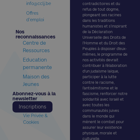
info@cclj.be
contradictoires et du
refus de tout dogme,
Offres
plongeant ses racines
d'emploi
dans les traditions
humanistes et s’inspirant
Nos
de la Déclaration
reconnaissances​
Universelle des Droits de
Centre de
l’Homme et du Droit des
Peuples à disposer d’eux-
Ressources
mêmes, le programme de
Education
nos activités devrait
contribuer à l’élaboration
permanente
d’un judaïsme laïque,
Maison des
participer à la lutte
contre le racisme,
Jeunes
l’antisémitisme et le
Abonnez-vous à la
fascisme, renforcer notre
newsletter​
solidarité avec Israël et
avec toutes les
Inscriptions
communautés juives
Vie Privée &
dans le monde qui
Cookies
mènent le combat pour
assurer leur existence
physique, morale et
culturelle.