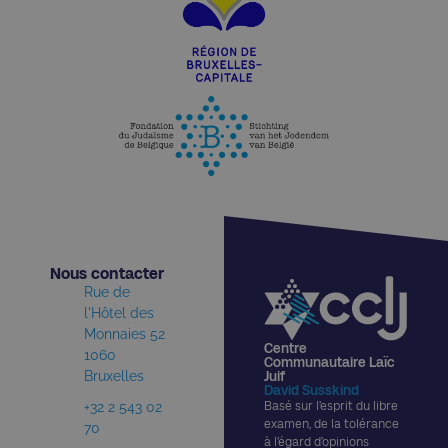
Nous contacter​
Rue de
l'Hôtel des
Monnaies 52
Centre
1060
Communautaire Laïc
Bruxelles
Juif
David Susskind
+32 2 543 02
Basé sur l’esprit du libre
examen, de la tolérance
70
à l’égard d’opinions