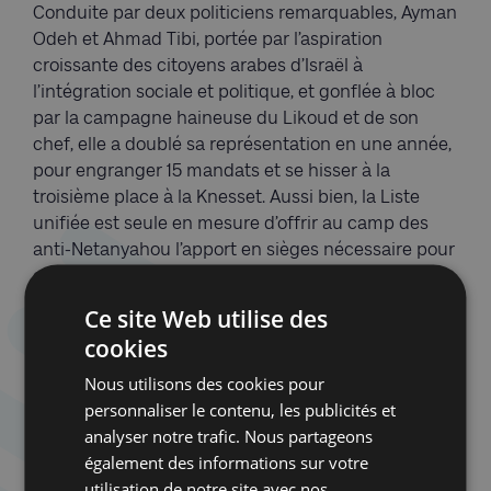
Conduite par deux politiciens remarquables, Ayman
Odeh et Ahmad Tibi, portée par l’aspiration
croissante des citoyens arabes d’Israël à
l’intégration sociale et politique, et gonflée à bloc
par la campagne haineuse du Likoud et de son
chef, elle a doublé sa représentation en une année,
pour engranger 15 mandats et se hisser à la
troisième place à la Knesset. Aussi bien, la Liste
unifiée est seule en mesure d’offrir au camp des
anti-Netanyahou l’apport en sièges nécessaire pour
chasser ce dernier du pouvoir. Comme de juste, ils
viennent de recommander Gantz au président de
Ce site Web utilise des
l’Etat afin que celui-ci le charge de former la
cookies
coalition. C’est déjà une petite révolution.
Nous utilisons des cookies pour
***
personnaliser le contenu, les publicités et
analyser notre trafic. Nous partageons
En attendant d’y voir plus clair, quatre constats
également des informations sur votre
généraux s’imposent, et ils sont amers.
utilisation de notre site avec nos