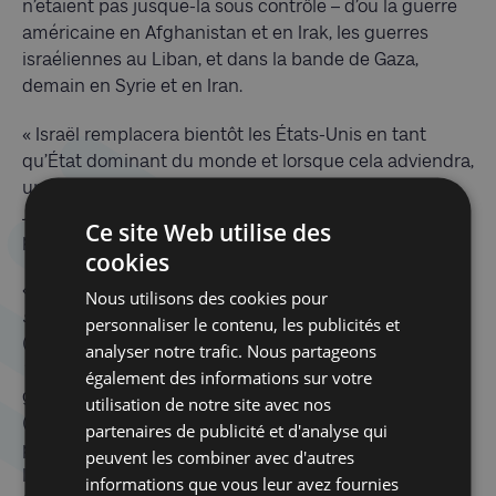
n’étaient pas jusque-là sous contrôle – d’où la guerre
américaine en Afghanistan et en Irak, les guerres
israéliennes au Liban, et dans la bande de Gaza,
demain en Syrie et en Iran.
« Israël remplacera bientôt les États-Unis en tant
qu’État dominant du monde et lorsque cela adviendra,
un juif régnera finalement sur le monde depuis
Jérusalem et prétendra être le Messie ! Mais il ne sera
Ce site Web utilise des
pas Jésus le vrai Messie.
cookies
« Plutôt, le Prophète Muhammad (
sallalahu ‘alaihi wa
Nous utilisons des cookies pour
sallam
) a expliqué qu’il serait
Dajj?l
, le faux Messie
personnaliser le contenu, les publicités et
(l’Antéchrist). Le Prophète Muhammad (
sallalahu
analyser notre trafic. Nous partageons
‘alaihi wa sallam
) a prophétisé les trois étapes de ce
également des informations sur votre
grand projet à travers lequel
Dajj?l
le faux Messie
utilisation de notre site avec nos
(Antéchrist) finira par accomplir sa mission de
partenaires de publicité et d'analyse qui
personnification du vrai Messie et ainsi par régner sur
peuvent les combiner avec d'autres
le monde depuis un État d’Israël imposteur en Terre
informations que vous leur avez fournies