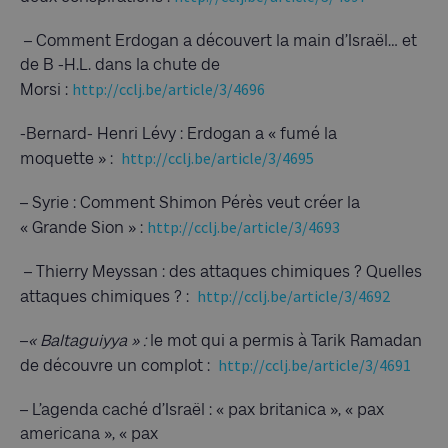
– Comment Erdogan a découvert la main d’Israël… et
de B -H.L. dans la chute de
http://cclj.be/article/3/4696
Morsi :
-Bernard- Henri Lévy : Erdogan a « fumé la
http://cclj.be/article/3/4695
moquette » :
– Syrie : Comment Shimon Pérès veut créer la
http://cclj.be/article/3/4693
« Grande Sion » :
– Thierry Meyssan : des attaques chimiques ? Quelles
http://cclj.be/article/3/4692
attaques chimiques ? :
–
« Baltaguiyya » :
le mot qui a permis à Tarik Ramadan
http://cclj.be/article/3/4691
de découvre un complot :
– L’agenda caché d’Israël : « pax britanica », « pax
americana », « pax