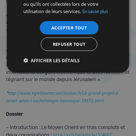
Sainte.
ou qu'ils ont collectées lors de votre
utilisation de leurs services.
En savoir plus
« Le Prophète a dit :
« Dajj?l régnera sur Terre pendant
quarante jours. Un jour comme une année, un jour
ACCEPTER TOUT
comme un mois, un jour comme une semaine, et le
reste, égal à nos jours ordinaires. » (…)
REFUSER TOUT
« Et la Bible décrit exactement (Apocalypse 13.16-18) le
même processus à trois étapes, qui atteindra son
AFFICHER LES DÉTAILS
apogée avec un nouveau système monétaire
international d’argent électronique et avec l’Antéchrist
régnant sur le monde depuis Jérusalem ».
http://www.egaliteetreconciliation.fr/Le-grand-projet-d-
*
Israel-selon-l-eschatologie-islamique-19872.html
Dossier
– Introduction : Le Moyen Orient en trois complots et
http://cclj.be/article/3/4697
deux conspirations :