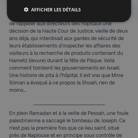
jeter l’éponge en poussant un pathétique « Je n’en
AFFICHER LES DÉTAILS
peux plus ! » ? Parce que Nitzan Horowitz, ministre
de la Santé et chef du parti Meretz, a cru bien faire
de rappeler aux directeurs des hôpitaux une
décision de la Haute Cour de Justice, vieille de deux
ans déjà, qui interdisait aux gardes de sécurité de
leurs établissements d’inspecter les affaires des
visiteurs à la recherche de produits contenant du
Hametz (levure) durant la fête de Pâque. Voilà
comment tombent les gouvernements en Israël.
Une histoire de pita à l’hôpital. Il est vrai que Mme
Silman a évoqué à ce propos la Shoah, rien de
moins…
En plein Ramadan et à la veille de Pessah, une foule
palestinienne a saccagé le tombeau de Joseph. Ce
n’est pas la première fois que ce lieu saint, situé
près de Naplouse et en principe sous contrôle de