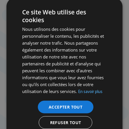
laquelle elle appartient. Le gouvernement de
Ce site Web utilise des
Bennett-Lapid ne disposant que d’une voix de
cookies
majorité à la Knesset, soit 61 sur 120, sa démission
signifie qu’il est désormais minoritaire. Naguère
Nous utilisons des cookies pour
traînée dans la boue, voici notre Idit portée aux
personnaliser le contenu, les publicités et
nues par ceux-là mêmes qui la vouaient aux
analyser notre trafic. Nous partageons
gémonies. Benjamin Netanyahou lui a promis une
également des informations sur votre
place « sûre » sur la liste du Likoud en vue des
utilisation de notre site avec nos
prochaines élections, ainsi que le portefeuille de la
partenaires de publicité et d'analyse qui
Santé dans son gouvernement. Il lui suffit, dit-il,
peuvent les combiner avec d'autres
qu’un autre dissident se présente – il y a au moins
informations que vous leur avez fournies
deux autres candidats, toujours au sein du maigre
ou qu'ils ont collectées lors de votre
contingent du premier ministre – et l’affaire est
utilisation de leurs services.
En savoir plus
pliée. La place me manque pour expliquer pourquoi
il y a loin de la coupe aux lèvres et pourquoi ce
ACCEPTER TOUT
gouvernement peut encore survivre. Pour combien
de temps, telle est la question.
REFUSER TOUT
Mais au fait, pourquoi Idit Silman a-t-elle fini par