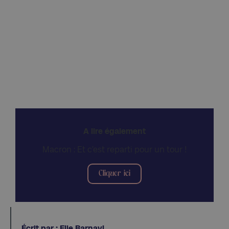
A lire également
Macron : Et c’est reparti pour un tour !
Cliquer ici
Écrit par : Elie Barnavi