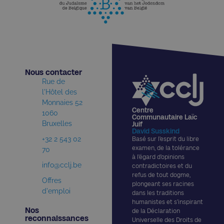
Nous contacter​
Rue de
l'Hôtel des
Monnaies 52
Centre
1060
Communautaire Laïc
Bruxelles
Juif
David Susskind
+32 2 543 02
Basé sur l’esprit du libre
examen, de la tolérance
70
à l’égard d’opinions
info@cclj.be
contradictoires et du
refus de tout dogme,
Offres
plongeant ses racines
d'emploi
dans les traditions
humanistes et s’inspirant
Nos
de la Déclaration
reconnaissances​
Universelle des Droits de