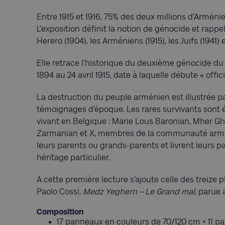
Entre 1915 et 1916, 75% des deux millions d’Arméni
L’exposition définit la notion de génocide et rappel
Herero (1904), les Arméniens (1915), les Juifs (1941) e
Elle retrace l’historique du deuxième génocide du
1894 au 24 avril 1915, date à laquelle débute « off
La destruction du peuple arménien est illustrée
témoignages d’époque. Les rares survivants sont
vivant en Belgique : Marie Lous Baronian, Mher Ghle
Zarmanian et X, membres de la communauté armén
leurs parents ou grands-parents et livrent leurs pa
héritage particulier.
A cette première lecture s’ajoute celle des treize
Paolo Cossi,
Medz Yeghern –
Le Grand mal
, parue
Composition
17 panneaux en couleurs de 70/120 cm + 11 pa