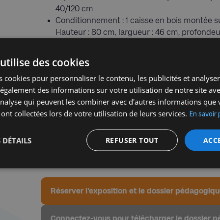
40/120 cm
Conditionnement : 1 caisse en bois montée sur 
Hauteur : 80 cm, largueur : 46 cm, profondeu
Réservation
utilise des cookies
PAF: l’exposition est entièrement gratuite.
 cookies pour personnaliser le contenu, les publicités et analyser 
Transport : enlèvement et retour au CCLJ pa
galement des informations sur votre utilisation de notre site av
'analyse qui peuvent les combiner avec d'autres informations que 
2 dossiers pédagogiques sont disponibles 
 ont collectées lors de votre utilisation de leurs services.
En savoir 
génocides du 20e siècle et Destins d’enfan
(1940-1944). Nombre de brochures souhaitée
 DÉTAILS
REFUSER TOUT
ACC
Complétez et renvoyez-nous le formulaire d
contrat de prêt à signer pour confirmer la r
Réserver l'exposition et le dossier pédagogiq
Connectez-vous pour télécharger le dossier 