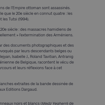
ens de l’Empire ottoman sont assassinés.
le que le 20e siècle en connut quatre : les
t les Tutsi (1994).
 20e siècle : des massacres hamidiens de
iciellement » l’extermination des Arméniens.
 par des documents photographiques et des
 évoqués par leurs descendants belges ou
jyan, Isabelle J., Roland Tavitian, Antranig
ienne de Belgique, racontent le vécu de
rcours et leurs réflexions face à cet
 planches extraites de la bande dessinée de
 aux Editions Dargaud.
nneaux noirs et blancs (
Medz Yeghern
) de