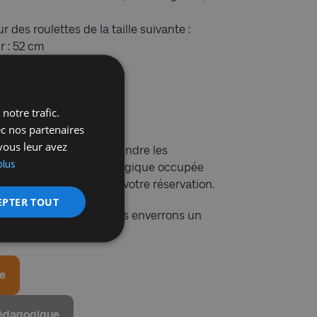
des roulettes de la taille suivante :
r : 52 cm
notre trafic.
r vos soins.
ec nos partenaires
vous leur avez
gracieusement : Comprendre les
plus
ts juifs survivants en Belgique occupée
s à déterminer lors de votre réservation.
EPTER TOUT
e réservation, nous vous enverrons un
éservation.
ue
pédagogique