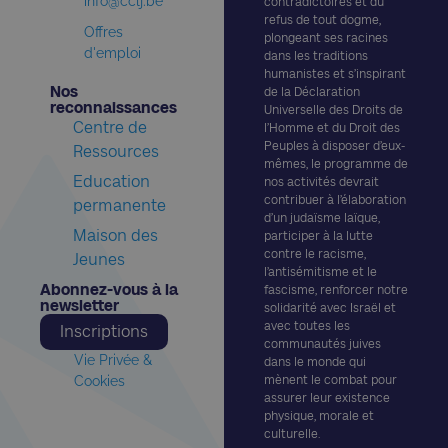
info@cclj.be
contradictoires et du
refus de tout dogme,
Offres
plongeant ses racines
d'emploi
dans les traditions
humanistes et s’inspirant
Nos
de la Déclaration
reconnaissances​
Universelle des Droits de
Centre de
l’Homme et du Droit des
Peuples à disposer d’eux-
Ressources
mêmes, le programme de
Education
nos activités devrait
contribuer à l’élaboration
permanente
d’un judaïsme laïque,
Maison des
participer à la lutte
contre le racisme,
Jeunes
l’antisémitisme et le
Abonnez-vous à la
fascisme, renforcer notre
newsletter​
solidarité avec Israël et
avec toutes les
Inscriptions
communautés juives
Vie Privée &
dans le monde qui
Cookies
mènent le combat pour
assurer leur existence
physique, morale et
culturelle.