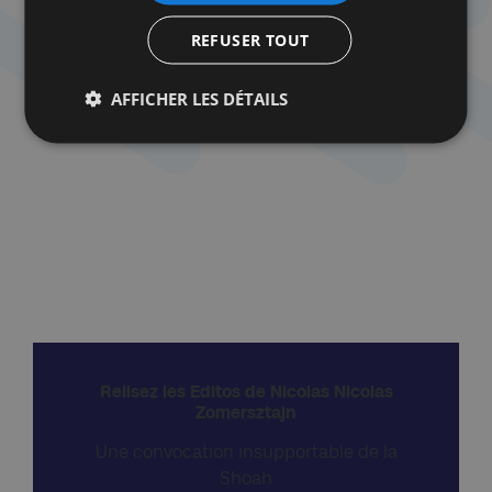
d’envisager sereinement leur avenir dans cette
REFUSER TOUT
Europe qu’ils ont contribué à façonner depuis des
siècles.
AFFICHER LES DÉTAILS
Relisez les Editos de Nicolas Nicolas
Zomersztajn
Une convocation insupportable de la
Shoah