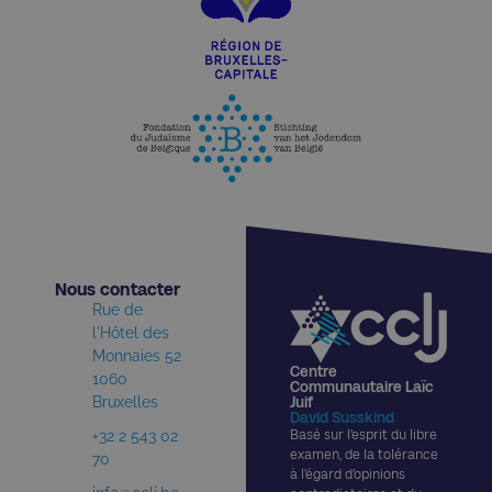
Nous contacter​
Rue de
l'Hôtel des
Monnaies 52
Centre
1060
Communautaire Laïc
Bruxelles
Juif
David Susskind
+32 2 543 02
Basé sur l’esprit du libre
examen, de la tolérance
70
à l’égard d’opinions