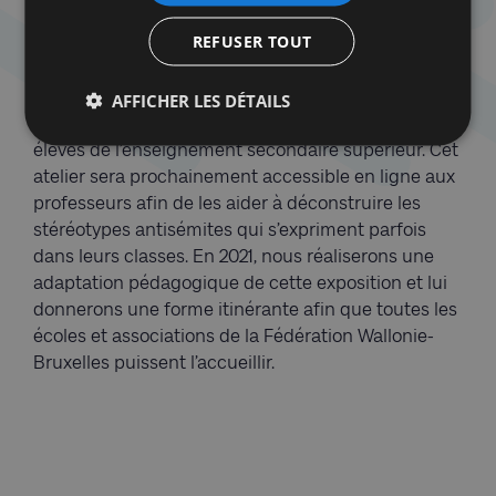
haine. Esquisse d’une collection insolite »,
REFUSER TOUT
exposition au CCLJ présentant quelques pièces de
la collection Arthur Langerman d’images
antisémites, nous donne l’opportunité de proposer,
AFFICHER LES DÉTAILS
couplé à la visite de l’exposition, un atelier aux
élèves de l’enseignement secondaire supérieur. Cet
atelier sera prochainement accessible en ligne aux
professeurs afin de les aider à déconstruire les
stéréotypes antisémites qui s’expriment parfois
dans leurs classes. En 2021, nous réaliserons une
adaptation pédagogique de cette exposition et lui
donnerons une forme itinérante afin que toutes les
écoles et associations de la Fédération Wallonie-
Bruxelles puissent l’accueillir.