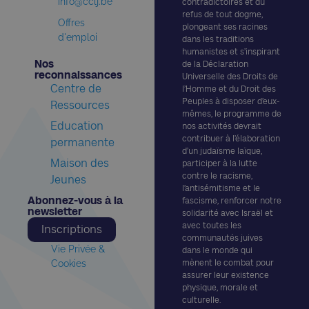
info@cclj.be
contradictoires et du
refus de tout dogme,
Offres
plongeant ses racines
d'emploi
dans les traditions
humanistes et s’inspirant
Nos
de la Déclaration
reconnaissances​
Universelle des Droits de
Centre de
l’Homme et du Droit des
Peuples à disposer d’eux-
Ressources
mêmes, le programme de
Education
nos activités devrait
contribuer à l’élaboration
permanente
d’un judaïsme laïque,
Maison des
participer à la lutte
contre le racisme,
Jeunes
l’antisémitisme et le
Abonnez-vous à la
fascisme, renforcer notre
newsletter​
solidarité avec Israël et
avec toutes les
Inscriptions
communautés juives
Vie Privée &
dans le monde qui
Cookies
mènent le combat pour
assurer leur existence
physique, morale et
culturelle.