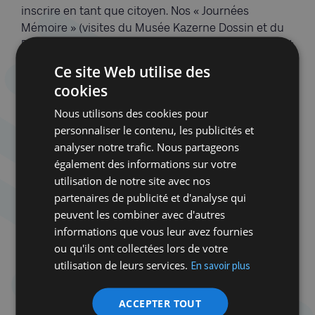
inscrire en tant que citoyen. Nos « Journées
Mémoire » (visites du Musée Kazerne Dossin et du
Fort de Breendonk) sont d’ores et déjà complètes et
se dérouleront en mai 2021.
Ce site Web utilise des
cookies
Nous en profitons pour remercier les professeurs
qui tous nous disent leur rentrée compliquée mais
Nous utilisons des cookies pour
expriment leur hâte à nous retrouver pour, comme
personnaliser le contenu, les publicités et
l’écrit l’un d’entre eux : « (…) poursuivre vos activités,
analyser notre trafic. Nous partageons
qui, je ne cesserai de le dire, non seulement
également des informations sur votre
enthousiasment nos élèves mais surtout leur
utilisation de notre site avec nos
ouvrent les yeux sur certaines réalités et les
partenaires de publicité et d'analyse qui
rendent plus matures ». Notons que nous voilà
peuvent les combiner avec d'autres
enrichis d’une nouvelle offre pédagogique grâce au
informations que vous leur avez fournies
travail d’Alejo Steimberg sur un sujet qui nous
ou qu'ils ont collectées lors de votre
préoccupe tous : les théories du complot.
utilisation de leurs services.
En savoir plus
Enfin, la lutte contre l’antisémitisme reste notre
ACCEPTER TOUT
préoccupation majeure. « Plumes de fiel. Images de