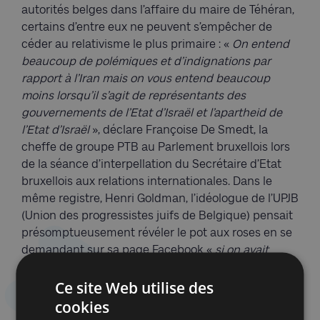
autorités belges dans l’affaire du maire de Téhéran,
certains d’entre eux ne peuvent s’empêcher de
céder au relativisme le plus primaire : «
On entend
beaucoup de polémiques et d’indignations par
rapport à l’Iran mais on vous entend beaucoup
moins lorsqu’il s’agit de représentants des
gouvernements de l’Etat d’Israël et l’apartheid de
l’Etat d’Israël
», déclare Françoise De Smedt, la
cheffe de groupe PTB au Parlement bruxellois lors
de la séance d’interpellation du Secrétaire d’Etat
bruxellois aux relations internationales. Dans le
même registre, Henri Goldman, l’idéologue de l’UPJB
(Union des progressistes juifs de Belgique) pensait
présomptueusement révéler le pot aux roses en se
demandant sur sa page Facebook «
si on avait
invité Moshe Lion, élu maire de Jérusalem en 2018
Ce site Web utilise des
avec le soutien des ultra-orthodoxes et de la droite
nationaliste. Pas sûr qu’il soit beaucoup plus
cookies
fréquentable que le maire de Téhéran
». Avec regret,