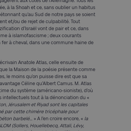
agèrent aux côtés de l’Allemagne. Tous les
e, à la Shoah et ce, sans oublier un habitus
pas étonnant qu’au Sud de notre pays se soient
t et/ou de rejet de culpabilité. Tout
fication d’Israël vont de pair et ce, dans
me à islamofascisme ; deux courants
n fer à cheval, dans une commune haine de
écrivain Anatole Atlas, celle ensuite de
r que la Maison de la poésie présente comme
s, le moins qu’on puisse dire est que sa
avantage Céline qu’Albert Camus. M. Atlas
ime du système (américano-sioniste), d’où
 intellectuels tout à la dénonciation du «
n, Jérusalem et Riyad sont les capitales
mé par cette chimère tricéphale pour
 béton barbelé…
» A l’en croire encore, «
la
LOM (Sollers, Houellebecq, Attali, Lévy,