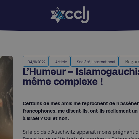
,
Regard
04/11/2022
Article
Société
International
L’Humeur – Islamogauchis
même complexe !
Certains de mes amis me reprochent de n’asséner de
francophones, me disent-ils, ont-ils réellement un 
à Israël ? Oui et non.
Si le poids d’Auschwitz apparaît moins prégnant qu’