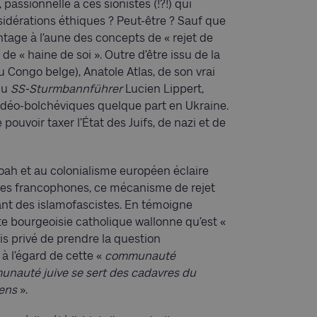
passionnelle à ces sionistes (!?!) qui
nsidérations éthiques ? Peut-être ? Sauf que
ntage à l’aune des concepts de « rejet de
de « haine de soi ». Outre d’être issu de la
du Congo belge), Anatole Atlas, de son vrai
du
SS-Sturmbannführer
Lucien Lippert,
udéo-bolchéviques quelque part en Ukraine.
pouvoir taxer l’État des Juifs, de nazi et de
Shoah et au colonialisme européen éclaire
stes francophones, ce mécanisme de rejet
ant des islamofascistes. En témoigne
ute bourgeoisie catholique wallonne qu’est «
is privé de prendre la question
à l’égard de cette «
communauté
unauté juive se sert des cadavres du
iens
».