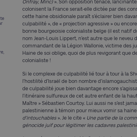
Onfray, Minc)
». Son opposition tenace, lancinante, 
colonisent la France serait-elle dictée par des co
cette haine obsidionale paraît s’éclairer bien dava
nte
ar
culpabilité », de « projection agressive » ou encore 
bonne bourgeoisie colonialiste belge (il est natif 
nom Jean-Louis Lippert, n’est autre que le neveu 
commandant de la Légion Wallonie, victime des j
re,
Haine de soi oblige, quoi de plus revigorant que de 
colonialiste !
Si le complexe de culpabilité lié tour à tour à la 
l’hostilité d’Israël de bon nombre d’islamogauchi
de culpabilité joue bien davantage encore s’agiss
l’itinéraire sulfureux de cet autre enfant de la ha
Maître » Sébastien Courtoy. Lui aussi ne s’est jama
palestinienne à témoin pour mieux vomir sa haine 
d’intouchables
». Je le cite «
Une partie de la comm
génocide juif pour légitimer les cadavres palestin