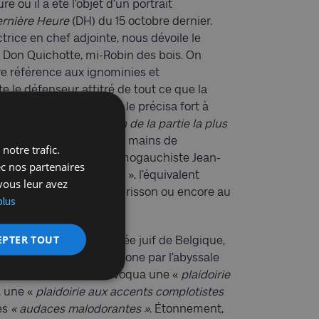
 où il a été l’objet d’un portrait
ernière Heure
(DH) du 15 octobre dernier.
rice en chef adjointe, nous dévoile le
 Don Quichotte, mi-Robin des bois. On
re référence aux ignominies et
 le défenseur attitré de tout ce que la
extrême droite. Comme le précisa fort à
e dénominateur commun de la partie la plus
as fortuit qu’il reçût des mains de
notre trafic.
fasciste Laquay et l’islamogauchiste Jean-
ec nos partenaires
fameuse « quenelle d’or », l’équivalent
vous leur avez
égationniste Robert Faurisson ou encore au
plus
EPTER TOUT
l’avocat du tueur du Musée juif de Belgique,
me la presse francophone par l’abyssale
oirie. Le
Nouvel Obs
évoqua une «
plaidoirie
, une «
plaidoirie aux accents complotistes
es
« audaces malodorantes »
. Étonnement,