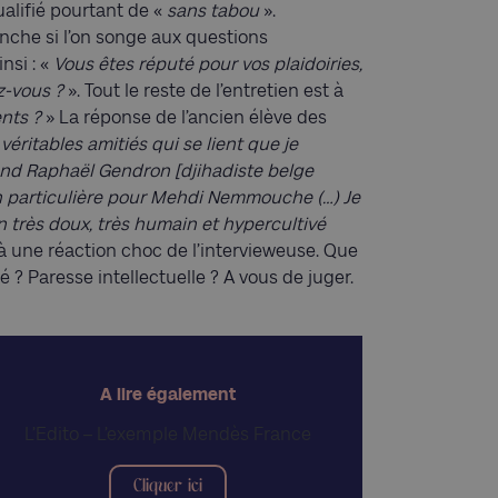
ualifié pourtant de «
sans tabou
».
nche si l’on songe aux questions
nsi : «
Vous êtes réputé pour vos plaidoiries,
z-vous ?
». Tout le reste de l’entretien est à
nts ?
» La réponse de l’ancien élève des
e véritables amitiés qui se lient que je
uand Raphaël Gendron [djihadiste belge
ion particulière pour Mehdi Nemmouche (…) Je
on très doux, très humain et hypercultivé
 à une réaction choc de l’intervieweuse. Que
? Paresse intellectuelle ? A vous de juger.
A lire également
L’Edito – L’exemple Mendès France
Cliquer ici