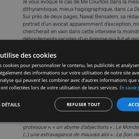
Je vous évoque le cas de Me Courtois dans la mesure
dithyrambique, mieux hagiographique, dans
La D
Sur près de deux pages, Nawal Bensalem, sa rédact
portrait d’un avocat apparemment d’exception, mi
chercherait en vain dans cette interview la moind
débordements racistes d’un homme qui fut et reste
Belgique compte d’antisémites islamistes et/ou d’
utilise des cookies
propos
Le Monde
: «
l’antisémitisme semble être l
visible de la clientèle de l’avocat
». Aussi n’est-ce p
 cookies pour personnaliser le contenu, les publicités et analyser 
Dieudonné M’Bala M’Bala, dont il fut avec l’islamo
galement des informations sur votre utilisation de notre site av
Marie Dermagne, l’un des conseils en Belgique, la 
'analyse qui peuvent les combiner avec d'autres informations que 
antisémite des Oscars, attribuée notamment au n
 ont collectées lors de votre utilisation de leurs services.
En savoir 
polémiste national-socialiste Alain Soral.
 DÉTAILS
REFUSER TOUT
ACC
Soulignons, à toutes fins utiles, que celui qui fut 
Medhi Nemmouche, avait sidéré ses collègues com
médiocrité et les accents complotistes de sa plaid
grotesque
», «
un abyme d’abjections
» ;
Le Monde
(…) une extravagance de mauvais aloi
» ;
Le Soir
, d