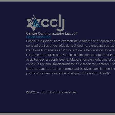
Centre Communautaire Laïc Juif
David Susskind
Basé sur l’esprit du libre examen, de la tolérance à l’égard d’o
contradictoires et du refus de tout dogme, plongeant ses rac
traditions humanistes et s’inspirant de la Déclaration Univers
l’Homme et du Droit des Peuples à disposer d’eux-mêmes, le
activités devrait contribuer à l’élaboration d’un judaïsme laïque
contre le racisme, l’antisémitisme et le fascisme, renforcer n
Israël et avec toutes les communautés juives dans le monde
pour assurer leur existence physique, morale et culturelle.
© 2025 – CCLJ Tous droits réservés.