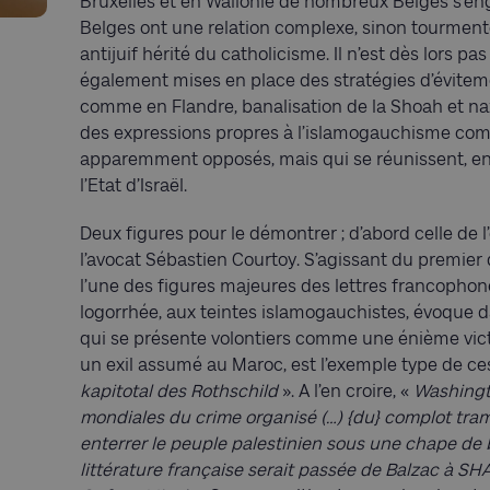
Bruxelles et en Wallonie de nombreux Belges s’eng
Belges ont une relation complexe, sinon tourmenté
antijuif hérité du catholicisme. Il n’est dès lors 
également mises en place des stratégies d’évitemen
comme en Flandre, banalisation de la Shoah et nazi
des expressions propres à l’islamogauchisme com
apparemment opposés, mais qui se réunissent, e
l’Etat d’Israël.
Deux figures pour le démontrer ; d’abord celle de l’
l’avocat Sébastien Courtoy. S’agissant du premie
l’une des figures majeures des lettres francophone
logorrhée, aux teintes islamogauchistes, évoque d
qui se présente volontiers comme une énième vict
un exil assumé au Maroc, est l’exemple type de ces
kapitotal des Rothschild
». A l’en croire, «
Washingto
mondiales du crime organisé (…) {du} complot tra
enterrer le peuple palestinien sous une chape de
littérature française serait passée de Balzac à SHA