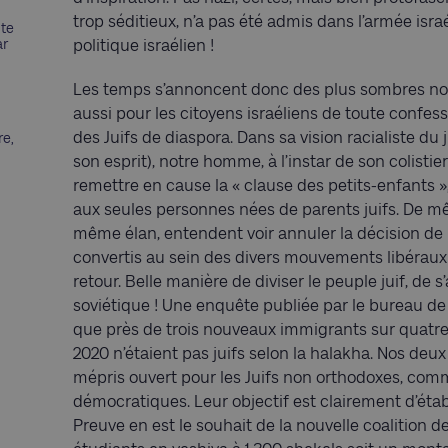
trop séditieux, n’a pas été admis dans l’armée is
nte
ar
politique israélien !
Les temps s’annoncent donc des plus sombres non
aussi pour les citoyens israéliens de toute confes
des Juifs de diaspora. Dans sa vision racialiste du 
re,
son esprit), notre homme, à l’instar de son colist
remettre en cause la « clause des petits-enfants », 
aux seules personnes nées de parents juifs. De m
même élan, entendent voir annuler la décision de 
convertis au sein des divers mouvements libéraux 
retour. Belle manière de diviser le peuple juif, de s
soviétique ! Une enquête publiée par le bureau de 
que près de trois nouveaux immigrants sur quatre
2020 n’étaient pas juifs selon la halakha. Nos deu
mépris ouvert pour les Juifs non orthodoxes, comme
démocratiques. Leur objectif est clairement d’étab
Preuve en est le souhait de la nouvelle coalition d