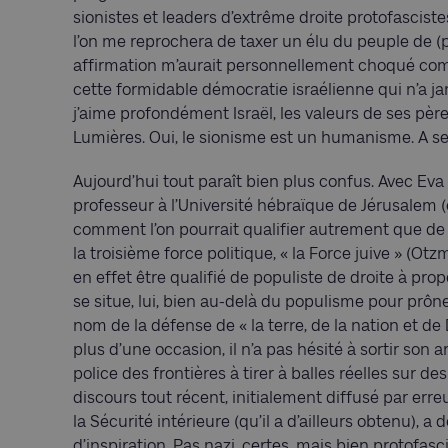
sionistes et leaders d’extrême droite protofasciste
l’on me reprochera de taxer un élu du peuple de (pr
affirmation m’aurait personnellement choqué com
cette formidable démocratie israélienne qui n’a 
j’aime profondément Israël, les valeurs de ses pèr
Lumières. Oui, le sionisme est un humanisme. A se
Aujourd’hui tout paraît bien plus confus. Avec Eva 
professeur à l’Université hébraïque de Jérusalem (e
comment l’on pourrait qualifier autrement que de « 
la troisième force politique, « la Force juive » (
en effet être qualifié de populiste de droite à prop
se situe, lui, bien au-delà du populisme pour prôn
nom de la défense de « la terre, de la nation et de Di
plus d’une occasion, il n’a pas hésité à sortir son
police des frontières à tirer à balles réelles sur d
discours tout récent, initialement diffusé par erreu
la Sécurité intérieure (qu’il a d’ailleurs obtenu), 
d’inspiration. Pas nazi, certes, mais bien protofas