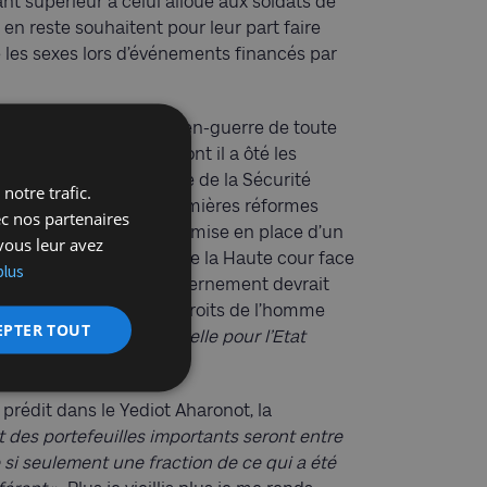
nt supérieur à celui alloué aux soldats de
 en reste souhaitent pour leur part faire
re les sexes lors d’événements financés par
inement le plus va-t-en-guerre de toute
deux véritables fauves dont il a ôté les
a obtenu le portefeuille de la Sécurité
notre trafic.
u territoire. Parmi les premières réformes
ec nos partenaires
ionistes religieux »), la mise en place d’un
vous leur avez
outre le droit de veto de la Haute cour face
plus
oujours à le suivre le gouvernement devrait
ations de défense des droits de l’homme
EPTER TOUT
es de «
menace existentielle pour l’Etat
 prédit dans le Yediot Aharonot, la
t des portefeuilles importants seront entre
 si seulement une fraction de ce qui a été