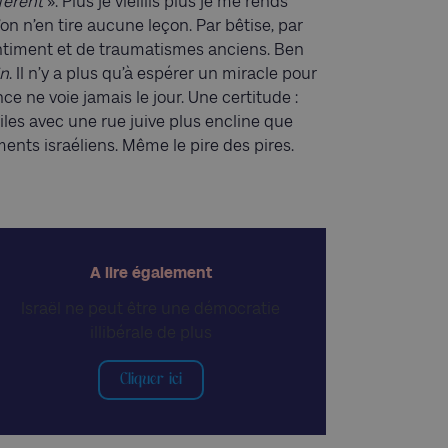
férent
». Plus je vieillis plus je me rends
’on n’en tire aucune leçon. Par bêtise, par
entiment et de traumatismes anciens. Ben
in
. Il n’y a plus qu’à espérer un miracle pour
 ne voie jamais le jour. Une certitude :
iles avec une rue juive plus encline que
nts israéliens. Même le pire des pires.
A lire également
Israël ne peut être une démocratie
illibérale de plus
Cliquer ici