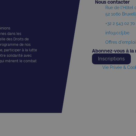
Nous contacter​
Rue de l'Hôtel
52 1060 Bruxel
+32 2 543 02 70
pinions
info@cclj.be
ines dans les
elle des Droits de
Offres d'emploi
 programme de nos
, participer à la lutte
Abonnez-vous à la 
otre solidarité avec
Inscriptions
 qui mènent le combat
Vie Privée & Coo