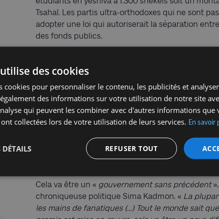
étudiants en yeshiva à 1.300 shekels soit un monta
Tsahal. Les partis ultra-orthodoxes qui ne sont pas
adopter une loi qui autoriserait la séparation ent
des fonds publics.
Le gouvernement que forme Netanyahou sera certa
utilise des cookies
l’Histoire de l’Etat juif avec Ben Gvir et Smotrich, 
chaînes en toute connaissance de cause. Ben Gvir 
 cookies pour personnaliser le contenu, les publicités et analyser 
intérieure, qui supervise la police et la sécurité d
galement des informations sur votre utilisation de notre site av
envisagées par le leader de HaTzionout HaDatit (« s
'analyse qui peuvent les combiner avec d'autres informations que 
mécanisme qui permettrait à la Knesset de passer 
 ont collectées lors de votre utilisation de leurs services.
En savoir 
aux lois qu’elle estimerait inconstitutionnelles. T
«
prendre des mesures
» contre certaines organis
 DÉTAILS
REFUSER TOUT
ACC
lorsqu’il entrera en fonction, qualifiant ces group
d’Israël
».
Cela va être un «
gouvernement sans précédent
»,
chroniqueuse politique Sima Kadmon. «
La plupar
les mains de fanatiques (…) Tout le monde sait que