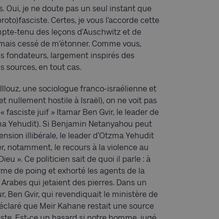
s. Oui, je ne doute pas un seul instant que
oto)fasciste. Certes, je vous l’accorde cette
pte-tenu des leçons d’Auschwitz et de
jamais cessé de m’étonner. Comme vous,
es fondateurs, largement inspirés des
s sources, en tout cas.
Illouz, une sociologue franco-israélienne et
t nullement hostile à Israël), on ne voit pas
fasciste juif » Itamar Ben Gvir, le leader de
Otzma Yehudit). Si Benjamin Netanyahou peut
ension illibérale, le leader d’Otzma Yehudit
er, notamment, le recours à la violence au
eu ». Ce politicien sait de quoi il parle : à
 arme de poing et exhorté les agents de la
es Arabes qui jetaient des pierres. Dans un
r, Ben Gvir, qui revendiquait le ministère de
a déclaré que Meir Kahane restait une source
ciste. Est-ce un hasard si notre homme, jugé