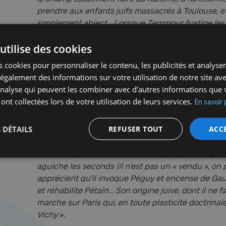
prendre aux enfants juifs massacrés à Toulouse, et 
simplement abject… Lorsque Zemmour fustige les f
socialistes, les centristes, les élites, les bobos, il 
utilise des cookies
est par cette rhétorique d’extrême droite qu’il a l
dire, d’élucubrations nouvelles
».
 cookies pour personnaliser le contenu, les publicités et analyser 
galement des informations sur votre utilisation de notre site av
Curieusement, la judéité n’apparait comme un obs
'analyse qui peuvent les combiner avec d'autres informations que 
«
Quand il étrille les Juifs, il le fait aussi par ingé
 ont collectées lors de votre utilisation de leurs services.
En savoir 
«
Sa mission historique, telle qu’il la conçoit, est e
patriotique et les classes populaires. En langage dé
 DÉTAILS
REFUSER TOUT
ACC
qu’il mise à la fois, ce qui est difficile, sur les él
l’extrême droite populiste. Or qu’il soit lui-même jui
un fasciste, on peut voter pour lui). Et qu’il soit ju
aguiche les seconds (il n’est pas un « vendu », on 
apprécient qu’il invoque Péguy et encense de Gaul
et réhabilite Pétain… Son origine juive, dont il ne 
marche sur Paris qui, en toute plasticité doctrinale
Vichy
».