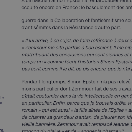
Albin Michel) Simon Epstein a remarquablement
occulte encore en France : le basculement des ant
guerre dans la Collaboration et l’antisémitisme so
d’antisémites dans la Résistance d’autre part.
«
Il lui arrive, à ce sujet, de faire référence à deux 
«
Zemmour me cite parfois à bon escient. Il me ci
m’attribuant des conclu­sions qui sont siennes et 
temps un « comme l’écrit l’historien Simon Epstei
pas écrit comme il le dit, ou pis encore, que je n’ai
Pendant longtemps, Simon Epstein n’a pas relevé 
moins particulier dont Zemmour fait de ses travau
c’était coutumier dans la vie intellectuelle en gén
nte
ar
en particulier. Enfin, parce que je trouvais drôle, v
romain » qui est aussi « la fille aînée de l’Église » a
de chanter sa grandeur d’antan, de pleurer son ide
vieille bannière. Zemmour avait remplacé Jeanne. C’
»
re,
tronçon du glaive » et de « sonner la charge
»
.