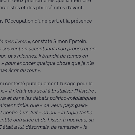
 décrit deux phénomènes que la mémoire
iracistes et des philosémites d’avant-
us l’Occupation d’une part, et la présence
de mes livres
», constate Simon Epstein.
te souvent en accentuant mon propos et en
non pas miennes. Il brandit de temps en
n » pour énoncer quelque chose que je n’ai
 pas écrit du tout
».
ni contesté publiquement l’usage pour le
x. «
Il n’était pas seul à brutaliser l’Histoire :
éral et dans les débats politico-médiatiques
raiment drôle, que « ce vieux pays gallo-
it confié à un Juif – eh oui – la triple tâche
ntité outragée et de hisser, à nouveau, sa
était à lui, désormais, de ramasser « le