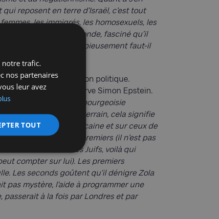
qui reposent en terre d’Israël, c’est tout
emmes, les immigrés, les homosexuels, les
le fait par conviction profonde, fasciné qu’il
ui-même enrichie, fort copieusement faut-il
notre trafic.
ec nos partenaires
tacle dans son ascension politique.
vous leur avez
niosité médiatique
», observe Simon Epstein.
plus
n effet de réconcilier la bourgeoisie
codé, en politique de terrain, cela signifie
EPTER TOUT
ecteurs de la droite républicaine et sur ceux de
f, voilà qui rassure les premiers (il n’est pas
if tout en malmenant les Juifs, voilà qui
peut compter sur lui). Les premiers
le. Les seconds goûtent qu’il dénigre Zola
fait pas mystère, l’aide à programmer une
, passerait à la fois par Londres et par