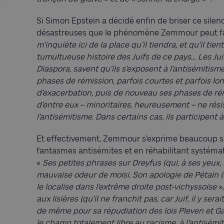
Si Simon Epstein a décidé enfin de briser ce sile
désastreuses que le phénomène Zemmour peut fair
m’inquiète ici de la place qu’il tiendra, et qu’il ti
tumultueuse histoire des Juifs de ce pays… Les Ju
Diaspora, savent qu’ils s’exposent à l’antisémitis
phases de rémission, parfois courtes et parfois l
d’exacerbation, puis de nouveau ses phases de rém
d’entre eux – minoritaires, heureusement – ne rés
l’antisémitisme. Dans certains cas, ils participent
Et effectivement, Zemmour s’exprime beaucoup sur
fantasmes antisémites et en réhabilitant systéma
«
Ses petites phrases sur Dreyfus (qui, à ses yeux,
mauvaise odeur de moisi. Son apologie de Pétain (q
le localise dans l’extrême droite post-vichyssoise
»
aux lisières (qu’il ne franchit pas, car Juif, il y sera
de même pour sa répudiation des lois Pleven et Gay
le champ totalement libre au racisme, à l’antisémi