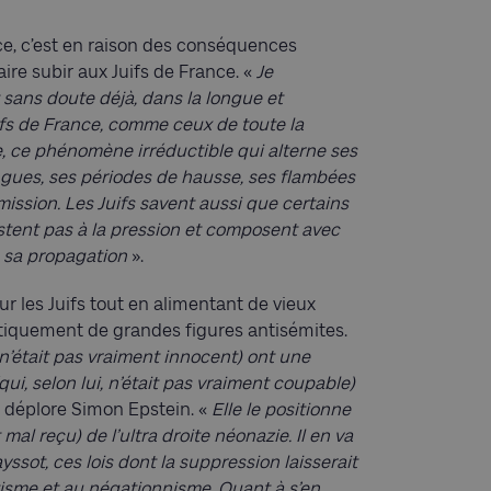
nce, c’est en raison des conséquences
e subir aux Juifs de France. «
Je
ent sans doute déjà, dans la longue et
ifs de France, comme ceux de toute la
me, ce phénomène irréductible qui alterne ses
ongues, ses périodes de hausse, ses flambées
ission. Les Juifs savent aussi que certains
istent pas à la pression et composent avec
 à sa propagation
».
 les Juifs tout en alimentant de vieux
tiquement de grandes figures antisémites.
 n’était pas vraiment innocent) ont une
ui, selon lui, n’était pas vraiment coupable)
, déplore Simon Epstein. «
Elle le positionne
it mal reçu) de l’ultra droite néonazie. Il en va
ssot, ces lois dont la suppression laisserait
tisme et au négationnisme. Quant à s’en