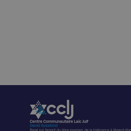
Centre Communautaire Laïc Juif
David Susskind
Basé sur l’esprit du libre examen, de la tolérance à l’égard d’o