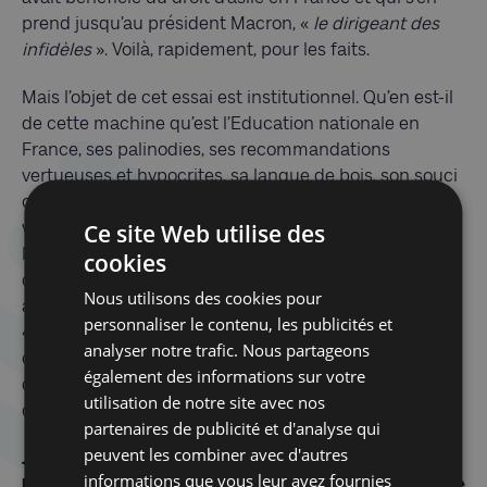
prend jusqu’au président Macron, «
le dirigeant des
infidèles
». Voilà, rapidement, pour les faits.
Mais l’objet de cet essai est institutionnel. Qu’en est-il
de cette machine qu’est l’Education nationale en
France, ses palinodies, ses recommandations
vertueuses et hypocrites, sa langue de bois, son souci
constant de la paix scolaire, son fameux « Pas de
Ce site Web utilise des
vagues » ! Quel fut son discours avant et après
l’assassinat ? Paty est-il mort d’avoir été maladroit,
cookies
d’avoir commis une erreur ? Mais quelle maladresse
Nous utilisons des cookies pour
au juste ? Quelle erreur ? Et puis, plus largement, c’est
personnaliser le contenu, les publicités et
« la culture du respect » que dénonce ici l’auteur,
analyser notre trafic. Nous partageons
conduite vertueuse dont se réclament les tenants
également des informations sur votre
d’un antiracisme dévoyé, complices d’un islamisme
utilisation de notre site avec nos
qui va galopant et qu’on ne veut surtout pas voir.
partenaires de publicité et d'analyse qui
peuvent les combiner avec d'autres
J’ai exécuté un chien de l’enfer. Rapport sur
informations que vous leur avez fournies
l’assassinat de Samuel Paty, David di Nota, Le Cherche