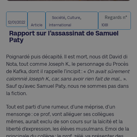
,
,
Regards n°
Société
Culture
12/01/2022
Article
International
1081
Rapport sur l’assassinat de Samuel
Paty
Poignardé puis décapité. Il est mort, nous dit David di
Nota, tout comme Joseph K., le personnage du Procès
de Kafka, dont il rappelle l’incipit : «
On avait sûrement
calomnié Joseph K., car, sans avoir rien fait de mal…
».
Sauf qu’avec Samuel Paty, nous ne sommes pas dans
la fiction.
Tout est parti d’une rumeur, d’une méprise, d’un
mensonge : ce prof, vont alléguer ses collègues
mêmes, aurait exclu de son cours sur la laïcité et la
liberté d’expression, les élèves musulmans. Emoi de la
principale du collège : le prof, zélé, va présenter des