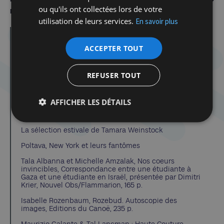
ou qu'ils ont collectées lors de votre
midi, 158 p.
utilisation de leurs services.
En savoir plus
ACCEPTER TOUT
Écrit par : Henri Raczymow
Les autres articles de cet auteur
REFUSER TOUT
AFFICHER LES DÉTAILS
Dans la même catégorie d'article :
Une fresque au CCLJ : un bonjour empli de joie
La sélection estivale de Tamara Weinstock
Poltava, New York et leurs fantômes
Tala Albanna et Michelle Amzalak, Nos coeurs
invincibles, Correspondance entre une étudiante à
Gaza et une étudiante en Israël, présentée par Dimitri
Krier, Nouvel Obs/Flammarion, 165 p.
Isabelle Rozenbaum, Rozebud. Autoscopie des
images, Editions du Canoë, 235 p.
Maurizio Galante & Tal Lancman : Haute Couture,