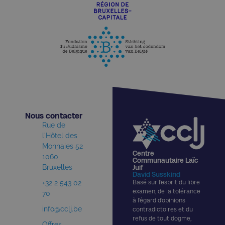
Nous contacter​
Rue de
l'Hôtel des
Monnaies 52
Centre
1060
Communautaire Laïc
Bruxelles
Juif
David Susskind
+32 2 543 02
Basé sur l’esprit du libre
examen, de la tolérance
70
à l’égard d’opinions
info@cclj.be
contradictoires et du
refus de tout dogme,
Offres