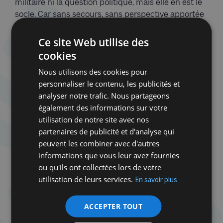
militaire ni la question politique, mais elle en est le
socle. Car sans secours, sans perspective apportée
aux populations civiles, jamais le Hamas ne
tombera, et la promesse de deux peuples vivant
Ce site Web utilise des
libres et en sécurité s’éloignera toujours
cookies
davantage. C’est cette impasse politique que nous
Nous utilisons des cookies pour
souhaitons voir disparaître du Proche-Orient, pour
personnaliser le contenu, les publicités et
sortir de ce cycle meurtrier et de ces générations
analyser notre trafic. Nous partageons
de haine au plus vite.
également des informations sur votre
utilisation de notre site avec nos
Rosh Hashana est aussi le temps des
partenaires de publicité et d'analyse qui
commencements. Et notre commencement à nous,
peuvent les combiner avec d'autres
qui vivons en Belgique, cette année, c’est une
informations que vous leur avez fournies
promesse : celle de bâtir un judaïsme vivant, ancré
ou qu'ils ont collectées lors de votre
dans Bruxelles, fier de ses racines et ouvert sur le
utilisation de leurs services.
En savoir plus
monde. Celle d’accompagner notre jeunesse,
d’inspirer nos familles, de défendre les valeurs
universalistes qui font tenir notre démocratie
ACCEPTER TOUT
debout. Celle de rappeler que nous sommes un