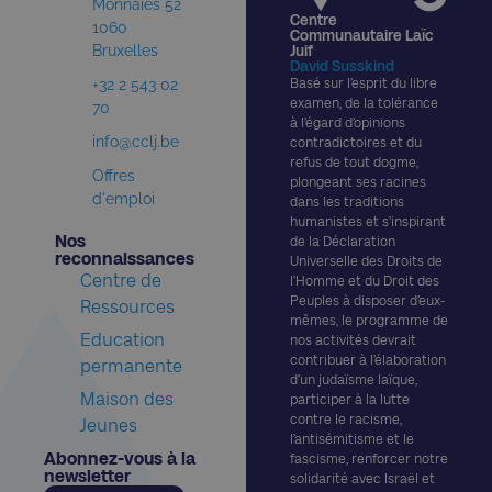
Monnaies 52
Centre
1060
Communautaire Laïc
Bruxelles
Juif
David Susskind
+32 2 543 02
Basé sur l’esprit du libre
examen, de la tolérance
70
à l’égard d’opinions
info@cclj.be
contradictoires et du
refus de tout dogme,
Offres
plongeant ses racines
d'emploi
dans les traditions
humanistes et s’inspirant
Nos
de la Déclaration
reconnaissances​
Universelle des Droits de
Centre de
l’Homme et du Droit des
Peuples à disposer d’eux-
Ressources
mêmes, le programme de
Education
nos activités devrait
contribuer à l’élaboration
permanente
d’un judaïsme laïque,
Maison des
participer à la lutte
contre le racisme,
Jeunes
l’antisémitisme et le
Abonnez-vous à la
fascisme, renforcer notre
newsletter​
solidarité avec Israël et