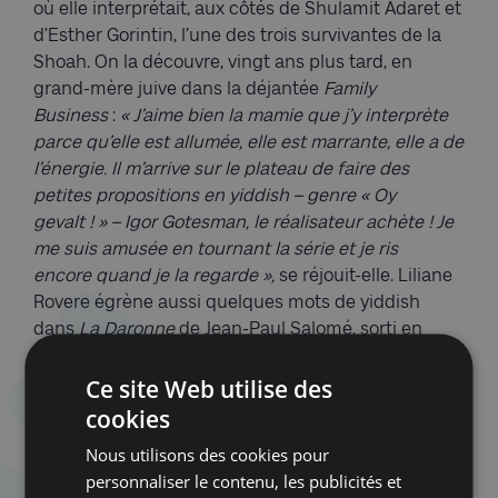
où elle interprétait, aux côtés de Shulamit Adaret et
d’Esther Gorintin, l’une des trois survivantes de la
Shoah. On la découvre, vingt ans plus tard, en
grand-mère juive dans la déjantée
Family
Business
:
« J’aime bien la mamie que j’y interprète
parce qu’elle est allumée, elle est marrante, elle a de
l’énergie. Il m’arrive sur le plateau de faire des
petites propositions en yiddish – genre « Oy
gevalt ! » – Igor Gotesman, le réalisateur achète ! Je
me suis amusée en tournant la série et je ris
encore quand je la regarde »,
se réjouit-elle. Liliane
Rovere égrène aussi quelques mots de yiddish
dans
La Daronne
de Jean-Paul Salomé, sorti en
salles ce 9 septembre. Elle y campe la mère
d’Isabelle Huppert. Loin de se cantonner à ces rôles,
Ce site Web utilise des
la comédienne a relevé de nombreux défis au
cookies
théâtre comme au cinéma. Sa filmographie est
Nous utilisons des cookies pour
impressionnante, elle a été dirigée par de grands
personnaliser le contenu, les publicités et
metteurs en scène, a écrit son propre spectacle et