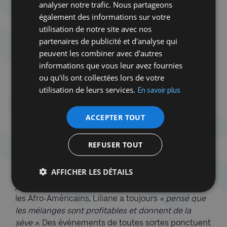
analyser notre trafic. Nous partageons
met volontiers la main aux scénarii.
également des informations sur votre
utilisation de notre site avec nos
… A la femme libérée
partenaires de publicité et d'analyse qui
peuvent les combiner avec d'autres
Dotée d’une belle énergie, Liliane Rovere n’a, pour
informations que vous leur avez fournies
sa chance, pas eu à se libérer de grand-chose pour
ou qu'ils ont collectées lors de votre
faire ce qu’elle a voulu de sa vie – ce qui ne signifie
utilisation de leurs services.
pas qu’elle ait été simple ni facile pour autant. Elle
En savoir plus
a, par ailleurs, pris la plume en 2018 pour dévoiler
son parcours dans « La folle vie de Lili ». On y
ACCEPTER TOUT
découvre sa passion pour le jazz, elle aime cette
musique et ceux qui la jouent. Elle sera aussi, un
REFUSER TOUT
temps, la compagne du légendaire trompettiste
Chet Baker, traversera pour lui l’Atlantique avant de
AFFICHER LES DÉTAILS
revenir à Paris. Ouverte, tolérante, hilare avec les
jazzmen belges, particulièrement en symbiose avec
les Afro-Américains, Liliane a toujours
« pensé que
les mélanges sont profitables et donnent de la
sève ».
Des événements de toutes sortes ponctuent