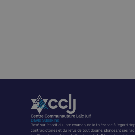
Centre Communautaire Laïc Juif
David Susskind
Basé sur l’esprit du libre examen, de la tolérance à l’égard d’o
contradictoires et du refus de tout dogme, plongeant ses rac