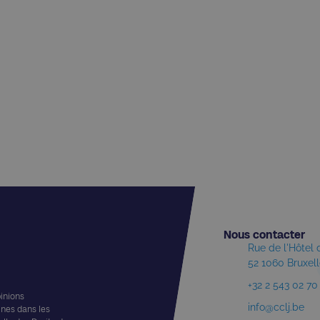
Nous contacter​
Rue de l'Hôtel
52 1060 Bruxel
+32 2 543 02 70
pinions
info@cclj.be
ines dans les