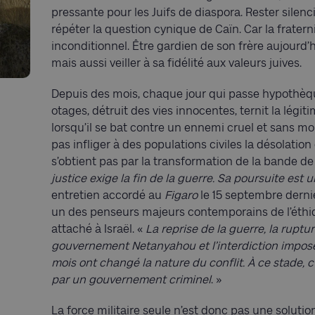
pressante pour les Juifs de diaspora. Rester silenc
répéter la question cynique de Caïn. Car la frater
inconditionnel. Être gardien de son frère aujourd’h
mais aussi veiller à sa fidélité aux valeurs juives.
Depuis des mois, chaque jour qui passe hypothèqu
otages, détruit des vies innocentes, ternit la légitim
lorsqu’il se bat contre un ennemi cruel et sans m
pas infliger à des populations civiles la désolation 
s’obtient pas par la transformation de la bande 
justice exige la fin de la guerre. Sa poursuite est 
entretien accordé au
Figaro
le 15 septembre derni
un des penseurs majeurs contemporains de l’éthiq
attaché à Israël. «
La reprise de la guerre, la ruptu
gouvernement Netanyahou et l’interdiction impos
mois ont changé la nature du conflit. À ce stade, 
par un gouvernement criminel
. »
La force militaire seule n’est donc pas une soluti