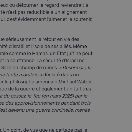
ieux ou détourner le regard reviendrait à
nité n’est pas réductible à un alignement
ui, c’est évidemment l’aimer et le soutenir,
e sérieusement le retour en vie des
ité d’Israël et l’isole de ses alliés. Même
orale comme le Hamas, un État juif ne peut
et la souffrance. La sécurité d’Israël ne
de Gaza en champ de ruines.
« Désormais, la
une faute morale
», a déclaré dans un
er le philosophe américain Michael Walzer,
ue de la guerre et également un Juif très
re du cessez-le-feu [en mars 2025] par le
ée des approvisionnements pendant trois
c’est devenu une guerre criminelle, menée
on. Un point de vue que ne partage pas le