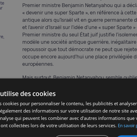
nte
Premier ministre Benjamin Netanyahou qui a déclar
ar
« devenir une super Sparte », en référence à cette 
antique alors qu’Israël vit en guerre permanente d
et l’avenir d’Israël sur l’idée d’une « super Sparte
Premier ministre du seul État juif justifie l’isole
re,
modèle une société antique guerrière, inégalitaire e
repoussoir que tout démocrate ne peut que rejeter.
occupe encore aujourd’hui une place privilégiée d
européennes.
Mais surtout, Benjamin Netanyahou semble oublie
civilisations qui ont cru que la puissance des armes 
utilise des cookies
survécu et a pu renaître parce qu’il a toujours puis
dans les trésors d’intelligence du judaïsme. C’est l
 cookies pour personnaliser le contenu, les publicités et analyser 
disparus après un long déclin, qu’il doit cherche
galement des informations sur votre utilisation de notre site av
cesse de loucher sur les exploits de Léonidas ou 
'analyse qui peuvent les combiner avec d'autres informations que 
Prophètes du judaïsme et de leurs mises en garde
 ont collectées lors de votre utilisation de leurs services.
En savoir 
conséquences de leurs choix. Il pourrait notamment 
«
Ceux-ci mettront en pièces leurs épées pour en fa