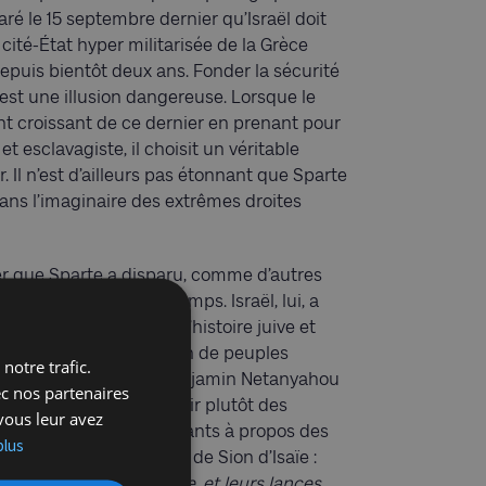
é le 15 septembre dernier qu’Israël doit
cité-État hyper militarisée de la Grèce
epuis bientôt deux ans. Fonder la sécurité
 » est une illusion dangereuse. Lorsque le
ment croissant de ce dernier en prenant pour
t esclavagiste, il choisit un véritable
 Il n’est d’ailleurs pas étonnant que Sparte
ans l’imaginaire des extrêmes droites
r que Sparte a disparu, comme d’autres
suffisait à défier le temps. Israël, lui, a
é son inspiration dans l’histoire juive et
à, et non dans l’imitation de peuples
notre trafic.
r ses références. Que Benjamin Netanyahou
ec nos partenaires
Lysandre pour se souvenir plutôt des
vous leur avez
 adressées à ses dirigeants à propos des
plus
s’inspirer de la vision de Sion d’Isaïe :
ire des fers de charrue, et leurs lances