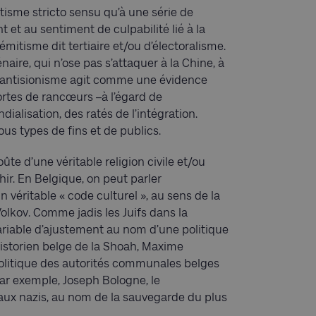
itisme stricto sensu qu’à une série de
 et au sentiment de culpabilité lié à la
émitisme dit tertiaire et/ou d’électoralisme.
aire, qui n’ose pas s’attaquer à la Chine, à
r, l’antisionisme agit comme une évidence
ortes de rancœurs –à l’égard de
ialisation, des ratés de l’intégration.
ous types de fins et de publics.
 voûte d’une véritable religion civile et/ou
chir. En Belgique, on peut parler
éritable « code culturel », au sens de la
olkov. Comme jadis les Juifs dans la
 variable d’ajustement au nom d’une politique
historien belge de la Shoah, Maxime
politique des autorités communales belges
ar exemple, Joseph Bologne, le
aux nazis, au nom de la sauvegarde du plus