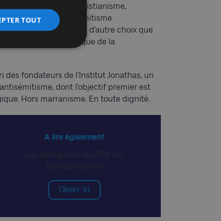
conversion forcée au christianisme,
uifs sont sommés – antisémitisme
EPTER TOUT
Les Juifs belges n’auront d’autre choix que
ivile des Belges. Au risque de la
ari des fondateurs de l’Institut Jonathas, un
antisémitisme, dont l’objectif premier est
gique. Hors marranisme. En toute dignité.
A lire également
Les ambiguïtés du PTB sur
l’antisémitisme
Cliquer ici