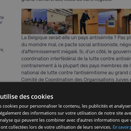
nte
ar
La Belgique serait-elle un pays antisémite ? Pas plu
du moindre mal, ce pacte social antisioniste, négo
re,
d’affermissement inégalé. Si, d’un côté, le gouv
coordination interfédéral de la lutte contre antis
contrairement à la plupart des pays membres de 
national de lutte contre l’antisémitisme au grand
Comité de Coordination des Organisations Juives d
d’organiser par avance son inefficacité. D’où auss
qui pèsent sur les Juifs de Belgique. Pour preuve, 
utilise des cookies
d’UNIA, l’organisme fédéral de lutte contre le racis
 cookies pour personnaliser le contenu, les publicités et analyser 
antisémite. UNIA a choisi de ne pas poursuivre le
galement des informations sur votre utilisation de notre site av
d’Alost.
'analyse qui peuvent les combiner avec d'autres informations que 
 ont collectées lors de votre utilisation de leurs services.
En savoir 
Depuis la deuxième Intifada, il y a près de 25 ans