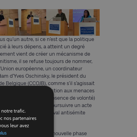
s qu’un autre, si ce n’est que la politique
cié à leurs dépens, a atteint un degré
ernement vient de créer un mécanisme de
émitisme, il se refuse toujours de nommer,
l’Union européenne, un coordinateur
 dam d’Yves Oschinsky, le président du
e Belgique (CCOJB), comme s’il s’agissait
i l’absence de réelle réaction aux menaces
l’inaction ou l’aboulie (absence de volonté)
me, dès qu’il s’agit de poursuivre un acte
notre trafic.
s organisateurs du carnaval antisémite
ec nos partenaires
vous leur avez
plus
, semble s’esquisser une nouvelle phase