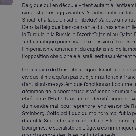
Belgique qui en découle – tient autant à l’antisém
circonstances aggravantes. À l’antisémitisme latent
Shoah et à la colonisation (belge) s’ajoute un antis
Dans la Belgique bien-pensante du troisième millén
la Turquie, à la Russie, à l’Azerbaïdjan ni au Qata
fantasmatique pour servir d’expression à toutes s
l’impérialisme américain, du capitalisme, de la mond
L’opposition obsidionale à Israël sert assurément t
De là à faire de l’hostilité à l’égard Israël la clé de
civique, il n’y a qu’un pas que je m’autorise à fran
d’antisionisme systémique fonctionnant comme un v
définition de la chercheuse israélienne Shumalit V
chrétienté, l’État d’Israël en modernité figure en
du moindre mal, pour reprendre l’expression de l’
Steinberg. Cette politique du moindre mal fut la 
durant la Seconde Guerre mondiale. Elle amena, p
bourgmestre socialiste de Liège, à communiquer 
grand nombre, des listes de Juifs liégeois.