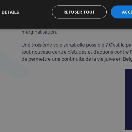
tragique du face-à-face judéo-chrétien. Après la 
l’expulsion et l’annihilation pure et simple, les J
 DÉTAILS
REFUSER TOUT
ACC
pragmatique oblige – de se désolidariser d’Israël. 
d’adhérer à la doxa antisioniste, nouvelle religion c
marginalisation.
Une troisième voie serait-elle possible ? C’est le p
tout nouveau centre d’études et d’actions contre l’
de permettre une continuité de la vie juive en Bel