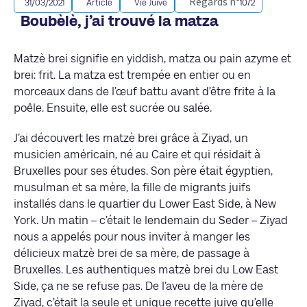
Regards n°
31/03/2021
Article
Vie Juive
1072
Boubèlè, j’ai trouvé la matza
Matzè brei signifie en yiddish, matza ou pain azyme et
brei: frit. La matza est trempée en entier ou en
morceaux dans de l’œuf battu avant d’être frite à la
poêle. Ensuite, elle est sucrée ou salée.
J’ai découvert les matzè brei grâce à Ziyad, un
musicien américain, né au Caire et qui résidait à
Bruxelles pour ses études. Son père était égyptien,
musulman et sa mère, la fille de migrants juifs
installés dans le quartier du Lower East Side, à New
York. Un matin – c’était le lendemain du Seder – Ziyad
nous a appelés pour nous inviter à manger les
délicieux matzè brei de sa mère, de passage à
Bruxelles. Les authentiques matzè brei du Low East
Side, ça ne se refuse pas. De l’aveu de la mère de
Ziyad, c’était la seule et unique recette juive qu’elle