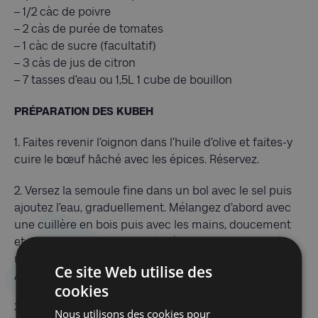
– 1/2 càc de poivre
– 2 càs de purée de tomates
– 1 càc de sucre (facultatif)
– 3 càs de jus de citron
– 7 tasses d’eau ou 1,5L 1 cube de bouillon
PRÉPARATION DES KUBEH
1. Faites revenir l’oignon dans l’huile d’olive et faites-y
cuire le bœuf hâché avec les épices. Réservez.
2. Versez la semoule fine dans un bol avec le sel puis
ajoutez l’eau, graduellement. Mélangez d’abord avec
une cuillère en bois puis avec les mains, doucement
et non pas comme de la pâte à pain sinon votre pâte
risque de devenir caoutchouteuse. Juste ce qu’il faut.
Ce site Web utilise des
Ajoutez de la semoule si la pâte est trop liquide.
cookies
3. Laissez reposer 5 minutes.
Nous utilisons des cookies pour