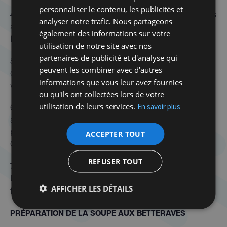
personnaliser le contenu, les publicités et
4. Huilez vos mains et prenez un peu de pâte que vous
analyser notre trafic. Nous partageons
aplatirez dans la paume de la main mais pas trop
également des informations sur votre
finement car vous allez devoir y déposer la farce.
utilisation de notre site avec nos
partenaires de publicité et d'analyse qui
5. Prenez une càs de la farce et déposez-la au centre
peuvent les combiner avec d'autres
de la pâte qui est dans votre paume et appuyez avec
informations que vous leur avez fournies
votre pouce.
ou qu'ils ont collectées lors de votre
utilisation de leurs services.
En savoir plus
6. Rabattez tous les côtés de la pâte sur la farce et
scellez, puis, roulez-là entre les paumes de vos mains
pour qu’elle prenne la forme d’une boulette bien lisse.
ACCEPTER TOUT
Continuez ainsi avec toute la pâte.
REFUSER TOUT
7. Si vous avez un excédent de pâte, vous pouvez
toujours façonner des boulettes et les stocker au
AFFICHER LES DÉTAILS
freezer.
PRÉPARATION DE LA SOUPE AUX BETTERAVES