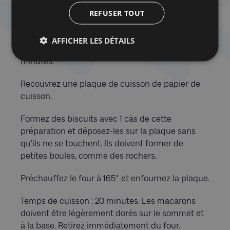
mélange et l’essence de vanille aux blancs
REFUSER TOUT
battus en neige.
Laissez la noix de coco se réhydrater et absorber
AFFICHER LES DÉTAILS
l’essence de vanille et le sucre pendant 30
minutes.
Recouvrez une plaque de cuisson de papier de
cuisson.
Formez des biscuits avec 1 càs de cette
préparation et déposez-les sur la plaque sans
qu’ils ne se touchent. Ils doivent former de
petites boules, comme des rochers.
Préchauffez le four à 165° et enfournez la plaque.
Temps de cuisson : 20 minutes. Les macarons
doivent être légèrement dorés sur le sommet et
à la base. Retirez immédiatement du four.