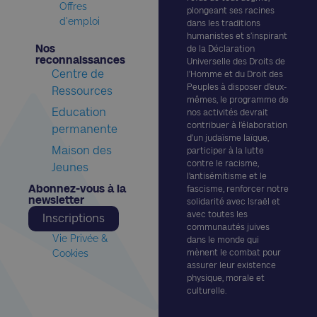
Offres
plongeant ses racines
d'emploi
dans les traditions
humanistes et s’inspirant
Nos
de la Déclaration
reconnaissances​
Universelle des Droits de
Centre de
l’Homme et du Droit des
Peuples à disposer d’eux-
Ressources
mêmes, le programme de
Education
nos activités devrait
contribuer à l’élaboration
permanente
d’un judaïsme laïque,
Maison des
participer à la lutte
contre le racisme,
Jeunes
l’antisémitisme et le
Abonnez-vous à la
fascisme, renforcer notre
newsletter​
solidarité avec Israël et
avec toutes les
Inscriptions
communautés juives
Vie Privée &
dans le monde qui
Cookies
mènent le combat pour
assurer leur existence
physique, morale et
culturelle.