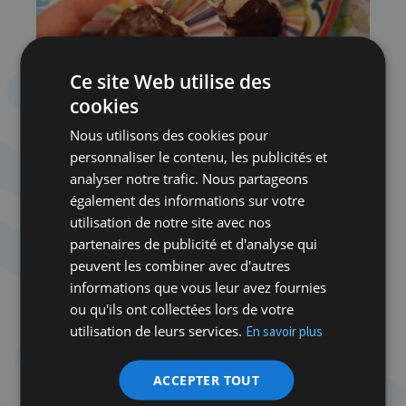
Ce site Web utilise des
cookies
Nous utilisons des cookies pour
personnaliser le contenu, les publicités et
analyser notre trafic. Nous partageons
Préparation
également des informations sur votre
utilisation de notre site avec nos
Montez les blancs en neige avec un mixer
partenaires de publicité et d'analyse qui
jusqu’à ce qu’ils soient fermes et ajoutez
peuvent les combiner avec d'autres
informations que vous leur avez fournies
le sel.
ou qu'ils ont collectées lors de votre
Dans un autre bol, mélangez le sucre avec la noix
utilisation de leurs services.
En savoir plus
de coco et la fécule de pomme de terre.
ACCEPTER TOUT
Avec une maryse, incorporez délicatement ce