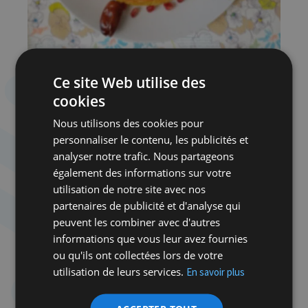
Ce site Web utilise des
Préparation
cookies
Rincez le riz jusqu’à ce que l’eau devienne
claire, pour en extraire l’amidon.
Nous utilisons des cookies pour
Versez-le dans un récipient et recouvrez-le
personnaliser le contenu, les publicités et
d’eau. Laissez reposer une nuit au frigo.
analyser notre trafic. Nous partageons
Remplissez une grande casserole
également des informations sur votre
(antiadhésive) d’eau. Portez à ébullition.
utilisation de notre site avec nos
Versez-y du sel et diluez-le dans l’eau, puis
partenaires de publicité et d'analyse qui
ajoutez le riz et les 3 càs d’huile d’olive.
peuvent les combiner avec d'autres
Mélangez.
informations que vous leur avez fournies
Couvrez et laissez cuire pendant 5 minutes.
ou qu'ils ont collectées lors de votre
Les grains de riz doivent bouger librement
utilisation de leurs services.
En savoir plus
dans l’eau bouillante et doubler de volume.
Égouttez le riz dans une passoire, et