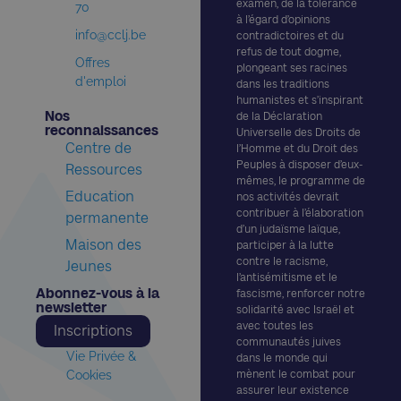
examen, de la tolérance
70
à l’égard d’opinions
info@cclj.be
contradictoires et du
refus de tout dogme,
Offres
plongeant ses racines
d'emploi
dans les traditions
humanistes et s’inspirant
Nos
de la Déclaration
reconnaissances​
Universelle des Droits de
Centre de
l’Homme et du Droit des
Peuples à disposer d’eux-
Ressources
mêmes, le programme de
Education
nos activités devrait
contribuer à l’élaboration
permanente
d’un judaïsme laïque,
Maison des
participer à la lutte
contre le racisme,
Jeunes
l’antisémitisme et le
Abonnez-vous à la
fascisme, renforcer notre
newsletter​
solidarité avec Israël et
avec toutes les
Inscriptions
communautés juives
Vie Privée &
dans le monde qui
Cookies
mènent le combat pour
assurer leur existence