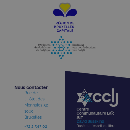
Nous contacter​
Rue de
l'Hôtel des
Monnaies 52
Centre
1060
Communautaire Laïc
Bruxelles
Juif
David Susskind
+32 2 543 02
Basé sur l’esprit du libre