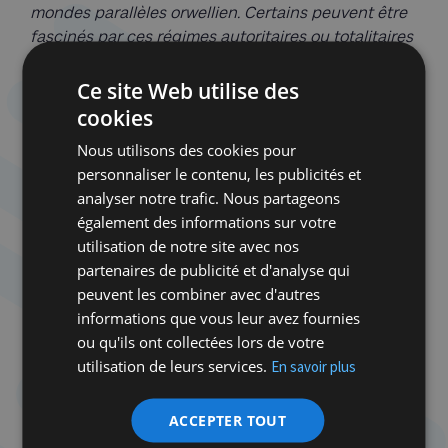
mondes parallèles orwellien. Certains peuvent être
fascinés par ces régimes autoritaires ou totalitaires
mais je pense que c’est surtout le relativisme qui les
conduit à effacer toute distinction entre une
Ce site Web utilise des
démocratie et une une dictature. Ils font ainsi
cookies
abstraction des caractéristiques de la démocratie
Nous utilisons des cookies pour
personnaliser le contenu, les publicités et
analyser notre trafic. Nous partageons
également des informations sur votre
utilisation de notre site avec nos
partenaires de publicité et d'analyse qui
« Pour ces mouvances
peuvent les combiner avec d'autres
complotistes, la démocratie n’est
informations que vous leur avez fournies
ou qu'ils ont collectées lors de votre
qu’une illusion encore plus
utilisation de leurs services.
En savoir plus
dangereuse que les régimes
autoritaires et les dictatures
ACCEPTER TOUT