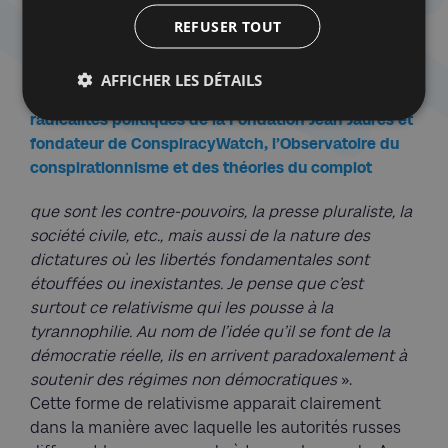
parce qu’elle ment sur sa véritable
REFUSER TOUT
nature »,
AFFICHER LES DÉTAILS
Rudy Reichstadt, Membre de l’Observatoire des
radicalités politiques de la Fondation Jean Jaurès et
fondateur de ConspiracyWatch, l’Observatoire du
conspirationnisme et des théories du complot
que sont les contre-pouvoirs, la presse pluraliste, la
société civile, etc., mais aussi de la nature des
dictatures où les libertés fondamentales sont
étouffées ou inexistantes. Je pense que c’est
surtout ce relativisme qui les pousse à la
tyrannophilie. Au nom de l’idée qu’il se font de la
démocratie réelle, ils en arrivent paradoxalement à
soutenir des régimes non démocratiques
».
Cette forme de relativisme apparait clairement
dans la manière avec laquelle les autorités russes