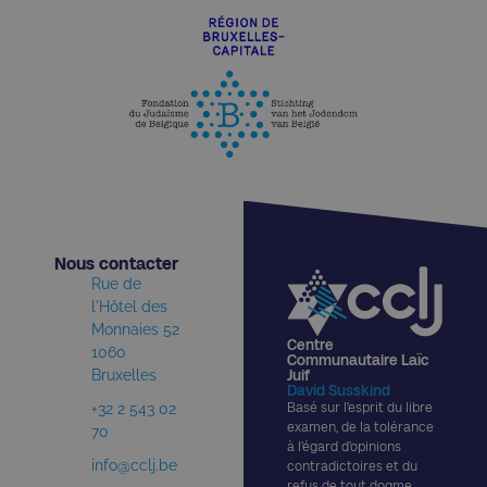
Nous contacter​
Rue de
l'Hôtel des
Monnaies 52
Centre
1060
Communautaire Laïc
Bruxelles
Juif
David Susskind
+32 2 543 02
Basé sur l’esprit du libre
examen, de la tolérance
70
à l’égard d’opinions
info@cclj.be
contradictoires et du
refus de tout dogme,