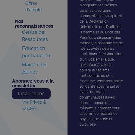
Offres
plongeant ses racines
d'emploi
dans les traditions
humanistes et s’inspirant
Nos
de la Déclaration
reconnaissances​
Universelle des Droits de
Centre de
l’Homme et du Droit des
Peuples à disposer d’eux-
Ressources
mêmes, le programme de
Education
nos activités devrait
contribuer à l’élaboration
permanente
d’un judaïsme laïque,
Maison des
participer à la lutte
contre le racisme,
Jeunes
l’antisémitisme et le
Abonnez-vous à la
fascisme, renforcer notre
newsletter​
solidarité avec Israël et
avec toutes les
Inscriptions
communautés juives
Vie Privée &
dans le monde qui
Cookies
mènent le combat pour
assurer leur existence
physique, morale et
culturelle.