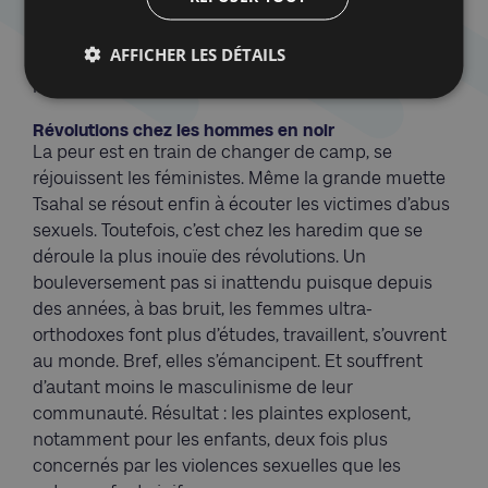
mortem
qui soulève la question de l’indispensable
réponse juridique, tant pour les plaignantes que les
AFFICHER LES DÉTAILS
accusés. 80% des plaintes sont abandonnées en
Israël, souvent faute de preuve.
Révolutions chez les hommes en noir
La peur est en train de changer de camp, se
réjouissent les féministes. Même la grande muette
Tsahal se résout enfin à écouter les victimes d’abus
sexuels. Toutefois, c’est chez les haredim que se
déroule la plus inouïe des révolutions. Un
bouleversement pas si inattendu puisque depuis
des années, à bas bruit, les femmes ultra-
orthodoxes font plus d’études, travaillent, s’ouvrent
au monde. Bref, elles s’émancipent. Et souffrent
d’autant moins le masculinisme de leur
communauté. Résultat : les plaintes explosent,
notamment pour les enfants, deux fois plus
concernés par les violences sexuelles que les