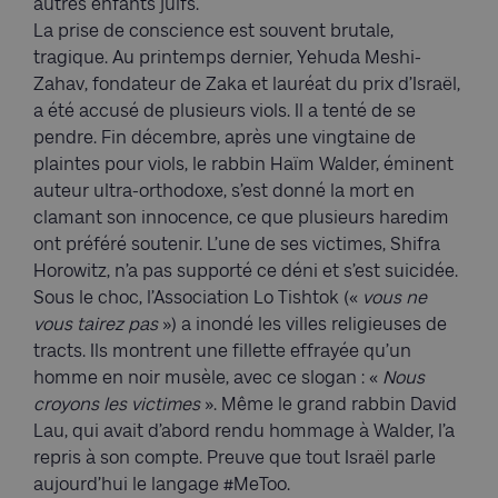
autres enfants juifs.
La prise de conscience est souvent brutale,
tragique. Au printemps dernier, Yehuda Meshi-
Zahav, fondateur de Zaka et lauréat du prix d’Israël,
a été accusé de plusieurs viols. Il a tenté de se
pendre. Fin décembre, après une vingtaine de
plaintes pour viols, le rabbin Haïm Walder, éminent
auteur ultra-orthodoxe, s’est donné la mort en
clamant son innocence, ce que plusieurs haredim
ont préféré soutenir. L’une de ses victimes, Shifra
Horowitz, n’a pas supporté ce déni et s’est suicidée.
Sous le choc, l’Association Lo Tishtok («
vous ne
vous tairez pas
») a inondé les villes religieuses de
tracts. Ils montrent une fillette effrayée qu’un
homme en noir musèle, avec ce slogan : «
Nous
croyons les victimes
». Même le grand rabbin David
Lau, qui avait d’abord rendu hommage à Walder, l’a
repris à son compte. Preuve que tout Israël parle
aujourd’hui le langage #MeToo.