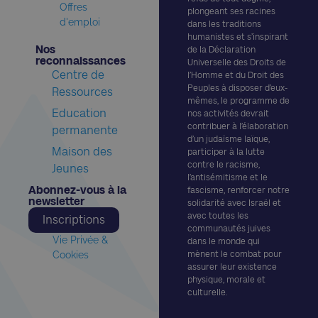
Offres
plongeant ses racines
d'emploi
dans les traditions
humanistes et s’inspirant
Nos
de la Déclaration
reconnaissances​
Universelle des Droits de
Centre de
l’Homme et du Droit des
Peuples à disposer d’eux-
Ressources
mêmes, le programme de
Education
nos activités devrait
contribuer à l’élaboration
permanente
d’un judaïsme laïque,
Maison des
participer à la lutte
contre le racisme,
Jeunes
l’antisémitisme et le
Abonnez-vous à la
fascisme, renforcer notre
newsletter​
solidarité avec Israël et
avec toutes les
Inscriptions
communautés juives
Vie Privée &
dans le monde qui
Cookies
mènent le combat pour
assurer leur existence
physique, morale et
culturelle.