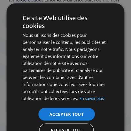
révélant avoir été violée. Aujourd’hui, les
témoignages affluent chaque semaine dans les
Ce site Web utilise des
journaux : harcèlement sexuel à l’école, violences
cookies
gynécologiques, crimes d’honneur (qui restent un
Nous utilisons des cookies pour
tabou chez les Arabes israéliens), #MeToo politique,
personnaliser le contenu, les publicités et
médiatique et religieux.
analyser notre trafic. Nous partageons
Entre stupeur et indignation, les Israéliens voient
également des informations sur votre
leurs célébrités tomber. Ce furent d’abord les
utilisation de notre site avec nos
journalistes Dan Margalit, Gabi Kazit et le puissant
partenaires de publicité et d'analyse qui
président de la chaîne Keshet Alex Gilady. Tous
peuvent les combiner avec d'autres
évincés de leur poste. En novembre, Moshe Ivgy,
informations que vous leur avez fournies
inoubliable acteur dans
Les Patriotes
d’Eric
ou qu'ils ont collectées lors de votre
Rochant ou
Munich
de Steven Spielberg a été
utilisation de leurs services.
En savoir plus
condamné à 11 mois de prison pour agressions
sexuelles et harcèlements. Au même moment, une
autre idole tombait : Shimon Peres, dépeint cinq
ACCEPTER TOUT
ans après sa mort en harceleur par trois femmes,
dont la diplomate Colette Avital. Un #MeToo
post-
REFUSER TOUT