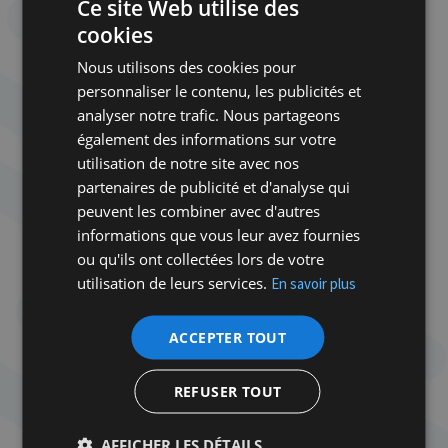
Ce site Web utilise des
celle des autorités françaises, il n’a aucune
cookies
difficulté à apparaître comme un sauveur
magnanime.
Nous utilisons des cookies pour
personnaliser le contenu, les publicités et
D’autres raisons n’entretiennent-elles pas la
analyser notre trafic. Nous partageons
légende dorée de Mohammed V ?
également des informations sur votre
utilisation de notre site avec nos
Certainement. L’absence d’expulsion et de pogrome
partenaires de publicité et d'analyse qui
au Maroc (à l’exception d’Oujda en 1948) contribue
peuvent les combiner avec d'autres
à entretenir cette légende. Ensuite, il faut garder à
informations que vous leur avez fournies
l’esprit que la communauté juive du Maroc est celle
ou qu'ils ont collectées lors de votre
qui a survécu le plus longtemps dans le monde
utilisation de leurs services.
En savoir plus
arabe. Enfin, on peut dire que la légende dorée de
Mohammed V trouve aussi son origine dans l’échec
ACCEPTER TOUT
du processus d’intégration des Juifs du Maroc à la
société israélienne suite à leur immigration en
Israël. Aujourd’hui encore, des Israéliens d’origine
REFUSER TOUT
marocaine sont considérés comme Marocains alors
qu’une ou deux générations sont passées depuis
AFFICHER LES DÉTAILS