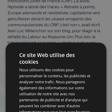
institutions juives de France (CRIF). Là aussi,
l’épisode a laissé des traces. «
Retraite à points,
Europe allemande et néolibérale, capitalisme vert,
génuflexion devant les ukases arrogants des
communautaristes du CRIF: c’est non
», avait écrit
Jean-Luc Mélenchon sur son blog, pour réagir à la
défaite du Labour au Royaume-Uni. Plus loin, le
tribun précisait sa pensée : «
Corbyn a dû subir
sans secours la grossière accusation
Ce site Web utilise des
d’antisémitisme à travers le grand rabbin
cookies
d’Angleterre et les divers réseaux d’influence du
Likoud
», écrivait-il. Et de conclure : «
Au lieu de
Nous utilisons des cookies pour
riposter, il a passé son temps à s’excuser et à
personnaliser le contenu, les publicités et
donner des gages. Dans les deux cas, il a affiché
analyser notre trafic. Nous partageons
une faiblesse qui a inquiété les secteurs
également des informations sur votre
populaires
».
utilisation de notre site avec nos
partenaires de publicité et d'analyse qui
Cette langue véhémente a inquiété. Pour Anne-
peuvent les combiner avec d'autres
Sophie Sebban, «
Mélenchon nourrit ici des
informations que vous leur avez fournies