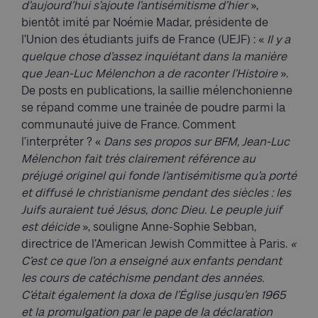
d’aujourd’hui s’ajoute l’antisémitisme d’hier
»,
bientôt imité par Noémie Madar, présidente de
l’Union des étudiants juifs de France (UEJF) : «
Il y a
quelque chose d’assez inquiétant dans la manière
que Jean-Luc Mélenchon a de raconter l’Histoire
».
De posts en publications, la saillie mélenchonienne
se répand comme une trainée de poudre parmi la
communauté juive de France. Comment
l’interpréter ? «
Dans ses propos sur BFM, Jean-Luc
Mélenchon fait très clairement référence au
préjugé originel qui fonde l’antisémitisme qu’a porté
et diffusé le christianisme pendant des siècles : les
Juifs auraient tué Jésus, donc Dieu. Le peuple juif
est déicide
», souligne Anne-Sophie Sebban,
directrice de l’American Jewish Committee à Paris.
«
C’est ce que l’on a enseigné aux enfants pendant
les cours de catéchisme pendant des années.
C’était également la doxa de l’Église jusqu’en 1965
et la promulgation par le pape de la déclaration