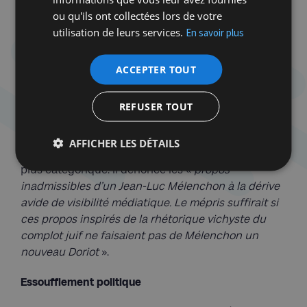
pensées complotistes, une défiance injustifiée et
ou qu'ils ont collectées lors de votre
fantasmée vis-à-vis de nos institutions.
utilisation de leurs services.
En savoir plus
Évidemment, il passe par le véhicule du
“communautarisme et lobby” fantasmé des Juifs,
ACCEPTER TOUT
quoi de plus facile ? Mais lorsqu’il tient ce genre de
propos, à répétition, sur le CRIF, et demain cela
pourrait être sur les médias ou d’autres, ce sont
REFUSER TOUT
tous les défenseurs de nos fondements
démocratiques qui doivent se sentir visé
». De son
AFFICHER LES DÉTAILS
coté, Francis Kalifat, président du CRIF, est encore
plus catégorique. Il dénonce les «
propos
inadmissibles d’un Jean-Luc Mélenchon à la dérive
avide de visibilité médiatique. Le mépris suffirait si
ces propos inspirés de la rhétorique vichyste du
complot juif ne faisaient pas de Mélenchon un
nouveau Doriot
».
Essoufflement politique