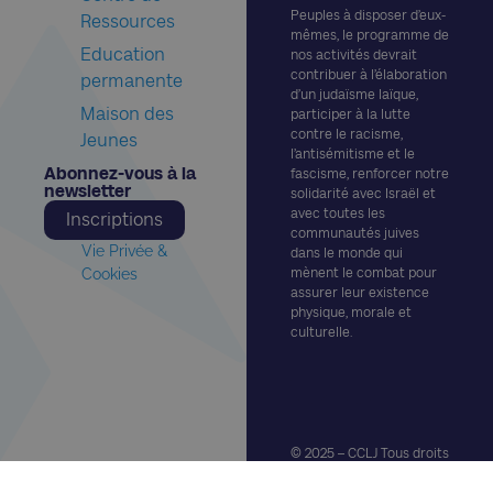
Peuples à disposer d’eux-
Ressources
mêmes, le programme de
Education
nos activités devrait
contribuer à l’élaboration
permanente
d’un judaïsme laïque,
Maison des
participer à la lutte
contre le racisme,
Jeunes
l’antisémitisme et le
Abonnez-vous à la
fascisme, renforcer notre
newsletter​
solidarité avec Israël et
avec toutes les
Inscriptions
communautés juives
Vie Privée &
dans le monde qui
Cookies
mènent le combat pour
assurer leur existence
physique, morale et
culturelle.
© 2025 – CCLJ Tous droits
réservés.