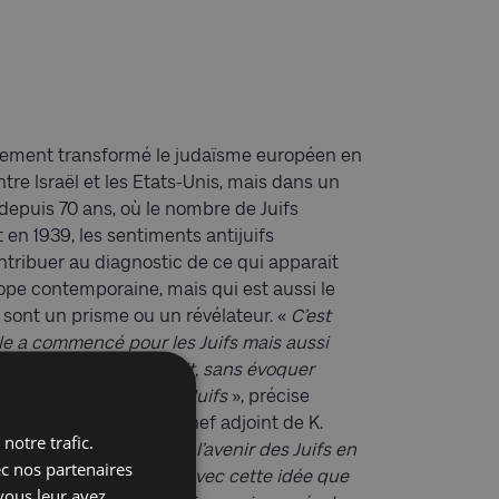
ulement transformé le judaïsme européen en
tre Israël et les Etats-Unis, mais dans un
depuis 70 ans, où le nombre de Juifs
en 1939, les sentiments antijuifs
ontribuer au diagnostic de ce qui apparait
rope contemporaine, mais qui est aussi le
 sont un prisme ou un révélateur. «
C’est
cle a commencé pour les Juifs mais aussi
populismes et le Brexit, sans évoquer
à travers l’exemple des Juifs
», précise
NRS et rédacteur en chef adjoint de K.
notre trafic.
tion à la réflexion sur l’avenir des Juifs en
ec nos partenaires
urope en tant que telle avec cette idée que
vous leur avez