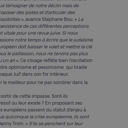
ue témoigner de notre déclin mais de
roposer des pistes et d’articuler des
ssibilités
», avance Stéphane Bou. «
La
oexistence de ces différentes perceptions
t vitale pour une revue juive. Si nous
assons notre temps à écrire que le judaïsme
ropéen doit baisser le volet et mettre la clé
ous le paillasson, nous ne tenons pas plus
u’un an
».
Ce clivage reflète bien l’oscillation
ntre optimisme et pessimisme
qui tiraille
haque Juif dans son for intérieur.
er le meilleur pour ne pas sombrer dans la
sortir de cette impasse. Sont-ils
ssif ou leur exode ? En proposant ses
ifs européens passent du statut d’enjeu à
ue quiconque la crise européenne, ils sont
Danny Trom. «
S’ils se penchent sur leur