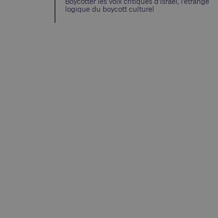
Boycotter les voix critiques d’Israël, l’étrange
logique du boycott culturel