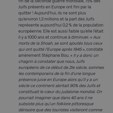
fin de la Seconde guerre mondiale, 75% des
Juifs présents en Europe ont fini par la
quitter ! Aujourd’hui, ils ne sont plus
qu’environ 1,3 millions et la part des Juifs
représente aujourd’hui 0,2 % de la population
européenne. Elle est aussi faible qu’elle l’était
il y a 1000 ans et continue à diminuer. «
Aux
morts de la Shoah, se sont ajoutés tous ceux
qui ont quitté l’Europe après 1945
», constate
amèrement Stéphane Bou. «
Il y a donc un
chagrin à constater que nous, Juifs
européens de ce début de 21e siècle, sommes
les contemporains de la fin d’une longue
présence juive en Europe alors qu’il y a un
siècle ce continent abritait 90% des Juifs et
constituait le cœur du judaïsme mondial. On
pourrait imaginer que dans 40 ans il ne
subsiste plus qu’un folklore pittoresque
dérisoire que des touristes visiteront comme