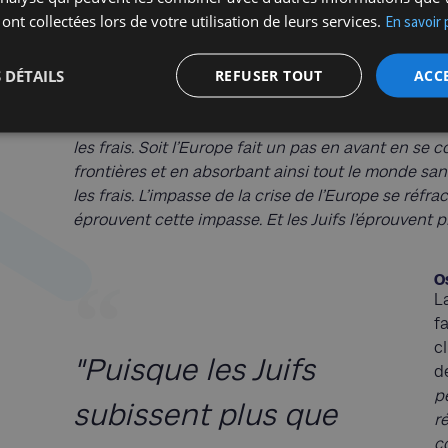
le prisme des Juifs est un prisme privilégié pour d
 ont collectées lors de votre utilisation de leurs services.
En savoir 
les possibilités d’en sortir
». Il est vrai que les Juif
des contradictions, des désordres et des dilemmes
 DÉTAILS
REFUSER TOUT
ACC
est donc la particularité de notre époque ? «
Les J
Trom. «
Face à la crise actuelle, soit l’Europe veut 
souveraineté des Etats et en succombant à la régres
les frais. Soit l’Europe fait un pas en avant en s
frontières et en absorbant ainsi tout le monde sans
les frais. L’impasse de la crise de l’Europe se réfrac
éprouvent cette impasse. Et les Juifs l’éprouvent
O
L
fa
c
"Puisque les Juifs
d
p
subissent plus que
r
c