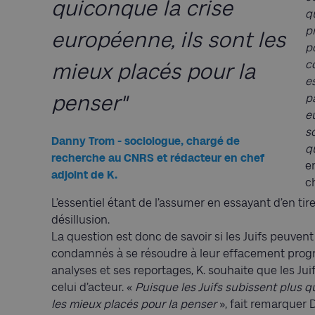
quiconque la crise
q
p
européenne, ils sont les
po
c
mieux placés pour la
es
penser"
p
eu
s
Danny Trom - sociologue, chargé de
q
recherche au CNRS et rédacteur en chef
e
adjoint de K.
c
L’essentiel étant de l’assumer en essayant d’en tir
désillusion.
La question est donc de savoir si les Juifs peuvent 
condamnés à se résoudre à leur effacement progre
analyses et ses reportages, K. souhaite que les Ju
celui d’acteur. «
Puisque les Juifs subissent plus q
les mieux placés pour la penser
», fait remarquer 