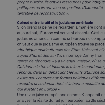
propre histoire, ils ont les ressources pour indiqu
politiques où ils ont vécu en position d’extériorité
tentative de reconstruction
».
Coincé entre Israël et le judaïsme américain
Si on prend la peine de regarder la manière dont se
aujourd’hui, l’Europe est souvent absente. C’est cl
judaïsme américain comme si l’Europe ne comptait 
on veut que le judaïsme européen trouve sa place.
république multiculturelle des Etats-Unis sont-elles
aujourd’hui et demain ?
», s’interroge Danny Trom
tenter de répondre. Il y a un enjeu majeur : où se tr
Qui donne le ton et incarne le mieux la continuité j
répondu dans un débat dont les Juifs d’Europe sont
existe deux centres aux formes politiques différen
résoudre et se demandent si la bonne modalité de la
qui existent en Europe
».
Une revue juive européenne comme K. apparait do
analyser la réalité du fait juif européen au 21e si