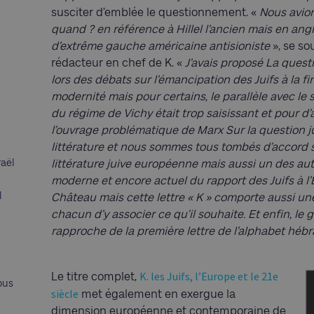
susciter d’emblée le questionnement. «
Nous avion
quand ? en référence à Hillel l’ancien mais en angl
d’extrême gauche américaine antisioniste
», se so
rédacteur en chef de K. «
J’avais proposé La quest
lors des débats sur l’émancipation des Juifs à la fi
modernité mais pour certains, le parallèle avec le
du régime de Vichy était trop saisissant et pour d
l’ouvrage problématique de Marx Sur la question j
littérature et nous sommes tous tombés d’accord s
raël
littérature juive européenne mais aussi un des a
moderne et encore actuel du rapport des Juifs à l
l
Château mais cette lettre « K » comporte aussi u
chacun d’y associer ce qu’il souhaite. Et enfin, le
rapproche de la première lettre de l’alphabet héb
K. les Juifs, l’Europe et le 21e
Le titre complet,
ous
siècle
met également en exergue la
dimension européenne et contemporaine de