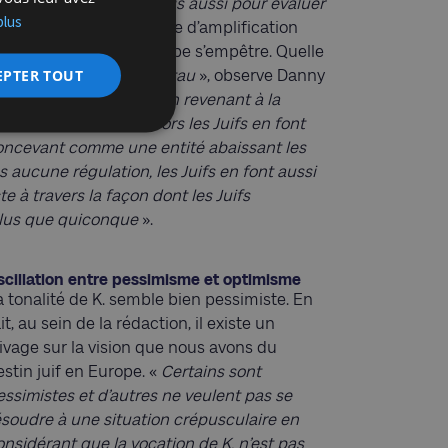
iagnostiquer la crise mais aussi pour évaluer
plus
s ont toujours été une voie d’amplification
 dans lesquelles l’Europe s’empêtre. Quelle
EPTER TOUT
uifs sont pris dans un étau
», observe Danny
faire un pas en arrière en revenant à la
sion nationaliste, alors les Juifs en font
e concevant comme une entité abaissant les
 aucune régulation, les Juifs en font aussi
te à travers la façon dont les Juifs
 plus que quiconque
».
scillation entre pessimisme et optimisme
a tonalité de K. semble bien pessimiste. En
it, au sein de la rédaction, il existe un
livage sur la vision que nous avons du
estin juif en Europe. «
Certains sont
essimistes et d’autres ne veulent pas se
ésoudre à une situation crépusculaire en
onsidérant que la vocation de K. n’est pas