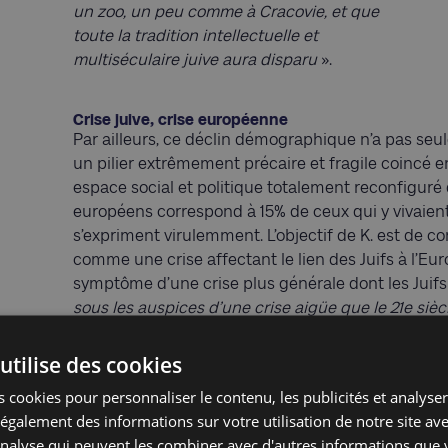
un zoo, un peu comme à Cracovie, et que
toute la tradition intellectuelle et
multiséculaire juive aura disparu
».
Crise juive, crise européenne
Par ailleurs, ce déclin démographique n’a pas se
un pilier extrêmement précaire et fragile coincé en
espace social et politique totalement reconfiguré 
européens correspond à 15% de ceux qui y vivaient 
s’expriment virulemment. L’objectif de K. est de c
comme une crise affectant le lien des Juifs à l’Eu
symptôme d’une crise plus générale dont les Juifs
sous les auspices d’une crise aigüe que le 21e siè
pour les Européens en général avec la montée des 
d’autres manifestations de crise qui se réfractent 
utilise des cookies
Danny Trom, sociologue, chargé de recherche au C
 cookies pour personnaliser le contenu, les publicités et analyser 
«
C’est pourquoi K. n’est pas seulement une contribu
galement des informations sur votre utilisation de notre site av
Europe mais aussi une réflexion sur l’avenir de l’E
'analyse qui peuvent les combiner avec d'autres informations que 