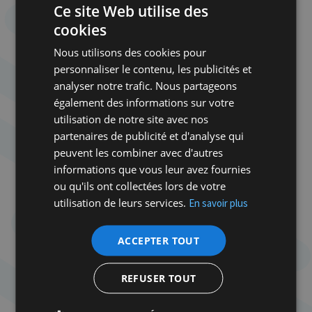
Ce site Web utilise des
cookies
Inévitablement, les déclarations outrancières des
ministres nationalistes religieux du gouvernement
Nous utilisons des cookies pour
Netanyahou sont évidemment montées en épingles
personnaliser le contenu, les publicités et
par ceux qui passent leur temps à délégitimer
analyser notre trafic. Nous partageons
Israël. Mais il faut malgré tout reconnaître qu’elles
également des informations sur votre
ne reflètent pas la volonté du cabinet de guerre ni
utilisation de notre site avec nos
de l’ensemble de l’opinion israélienne. Ces propos
partenaires de publicité et d'analyse qui
existent mais sont minoritaires. «
Parler d’un
peuvent les combiner avec d'autres
transfert de population évoque un spectacle
informations que vous leur avez fournies
d’horreur. Le ministre de la Sécurité nationale
ou qu'ils ont collectées lors de votre
Itamar Ben Gvir et le ministre des Finances Bezalel
utilisation de leurs services.
En savoir plus
Smotrich exposent Israël à une accusation
potentielle – non pas de génocide, mais de crime
ACCEPTER TOUT
contre l’humanité. Cela va à l’encontre de tout ce
qu’Israël représente et de tout ce que nous
REFUSER TOUT
représentons en tant que Juifs. Je me réjouis que
d’autres ministres les dénoncent, mais il faut que