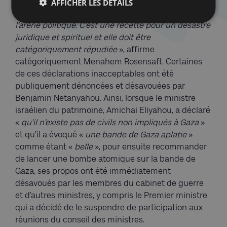
cela vienne du plus haut niveau. Nous ne pouvons
AFFICHER LES DÉTAILS
pas permettre à cette idéologie d’entrer dans
l’arène politique. C’est une recette pour un désastre
juridique et spirituel et elle doit être
catégoriquement répudiée
», affirme
catégoriquement Menahem Rosensaft. Certaines
de ces déclarations inacceptables ont été
publiquement dénoncées et désavouées par
Benjamin Netanyahou. Ainsi, lorsque le ministre
israélien du patrimoine, Amichai Eliyahou, a déclaré
«
qu’il n’existe pas de civils non impliqués à Gaza
»
et qu’il a évoqué «
une bande de Gaza aplatie
»
comme étant «
belle
», pour ensuite recommander
de lancer une bombe atomique sur la bande de
Gaza, ses propos ont été immédiatement
désavoués par les membres du cabinet de guerre
et d’autres ministres, y compris le Premier ministre
qui a décidé de le suspendre de participation aux
réunions du conseil des ministres.