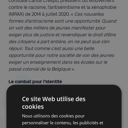
constate Carlos Crespo, président du Mouvement
contre le racisme, l’antisémitisme et la xénophobie
(MRAX) de 2014 à juillet 2020. «
Ces nouvelles
formes d’antiracisme sont une opportunité. Quand
on voit des milliers de jeunes manifester pour
exiger plus de justice et revendiquer le droit d’être
des citoyens à part entière, on ne peut que s’en
réjouir. Tout comme c’est aussi une belle
opportunité pour notre société de voir des jeunes
exiger un enseignement dans les écoles sur le
passé colonial de la Belgique
».
Le combat pour l’identité
Il est certes légitime de se réjouir que des jeunes
Ce site Web utilise des
issus de l’immigration s’impliquent activement
cookies
dans la lutte antiraciste et que cet apport de sang
neuf vienne redynamiser l’antiracisme. Mais ces
Nous utilisons des cookies pour
nouveaux collectifs antiracistes succombent
personnaliser le contenu, les publicités et