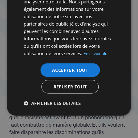
souvent à l’écueil identitaire en confondant le
analyser notre trafic. Nous partageons
combat pour l’égalité avec celui pour l’identité. «
Il
également des informations sur votre
n’y a pas de mal à être fier de ses origines ou son
utilisation de notre site avec nos
identité mais si la question identitaire devient l’axe
partenaires de publicité et d'analyse qui
central du combat antiraciste, on risque de
peuvent les combiner avec d'autres
s’engager dans une surenchère évacuant l’égalité
informations que vous leur avez fournies
des droits et les problèmes de discrimination
»,
ou qu'ils ont collectées lors de votre
assure Carlos Crespo.
« L’essentiel est que l’article
utilisation de leurs services.
En savoir plus
10 de notre Constitution soit garanti pour tous,
quelle que soit notre couleur de peau, notre origine,
ACCEPTER TOUT
notre religion, etc.
».
REFUSER TOUT
Ces nouveaux mouvements antiracistes se situent
aujourd’hui dans une espèce d’entre-deux. Ils
AFFICHER LES DÉTAILS
doivent encore gagner de la maturité. Cette
évolution ne se fera que s’ils prennent conscience
que le racisme est avant tout un phénomène qu’il
faut combattre de manière globale. Et s’ils veulent
faire disparaitre les discriminations qu’ils