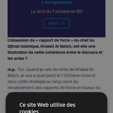
A lire également
Le récit du 7 octobre en BD
Cliquer ici
L’obsession du « rapport de force » du chef du
Djihad
islamique, Khaled Al-Batch, est-elle une
illustration de cette cohérence entre le discours et
les actes ?
m.p.
Oui. Quand je relis les dires de Khaled Al-
Batch, je vois à quel point le 7-Octobre s’inscrit
dans cette stratégie au long cours du
renversement des rapports de force en faveur du
Hamas et du Djihad islamique. Quand je lui ai
demandé quelle est, selon lui, la solution au conflit,
Ce site Web utilise des
voici ce qu’il m’a répondu : «
La solution ne sous
cookies
sera favorable que lorsque les rapports de force