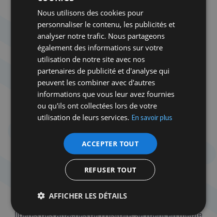
changeront, lorsque les Européens et l’Amérique
Nous utilisons des cookies pour
cesseront de soutenir Israël.
» C’est précisément ce
personnaliser le contenu, les publicités et
que les massacres du 7-Octobre ont produit. Les
analyser notre trafic. Nous partageons
opinions publiques ont en grande partie basculé en
également des informations sur votre
faveur des Palestiniens et du Hamas. Ce qui a
utilisation de notre site avec nos
considérablement érodé le soutien dont les
partenaires de publicité et d'analyse qui
Israéliens pouvaient jouir en Europe et aux États-
peuvent les combiner avec d'autres
Unis.
informations que vous leur avez fournies
ou qu'ils ont collectées lors de votre
C’est cette haine mondialisée d’Israël et des Juifs ne
utilisation de leurs services.
En savoir plus
vous a donc pas surprise ?
ACCEPTER TOUT
m.p.
On a beau s’attendre au pire, y compris à une
résurgence d’antisémitisme à travers le monde,
mais on ne peut pas s’empêcher d’être surpris par
REFUSER TOUT
cette explosion de haine qui a suivi les atrocités
commises le 7-Octobre. Bien sûr qu’il y avait des
AFFICHER LES DÉTAILS
signes laissant penser que des jeunes occidentaux,
libérés des attaches de l’Histoire, se ruent en meute