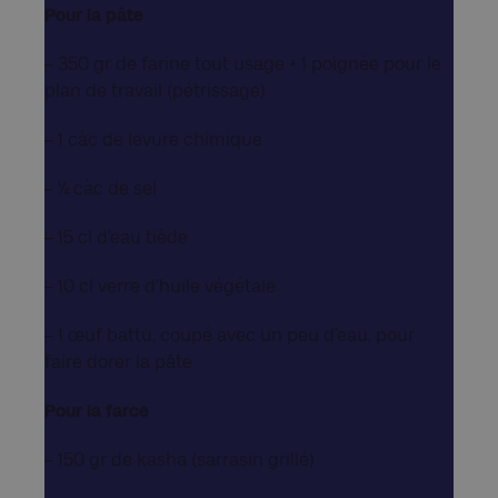
Pour la pâte
– 350 gr de farine tout usage + 1 poignée pour le
plan de travail (pétrissage)
– 1 càc de levure chimique
– ¼ càc de sel
– 15 cl d’eau tiède
– 10 cl verre d’huile végétale
– 1 œuf battu, coupé avec un peu d’eau, pour
faire dorer la pâte
Pour la farce
– 150 gr de kasha (sarrasin grillé)