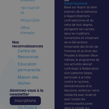
Bruxelles
Juif
David Susskind
+32 2 543 02
Basé sur l’esprit du libre
examen, de la tolérance
70
à l’égard d’opinions
info@cclj.be
contradictoires et du
refus de tout dogme,
Offres
plongeant ses racines
d'emploi
dans les traditions
humanistes et s’inspirant
Nos
de la Déclaration
reconnaissances​
Universelle des Droits de
Centre de
l’Homme et du Droit des
Peuples à disposer d’eux-
Ressources
mêmes, le programme de
Education
nos activités devrait
contribuer à l’élaboration
permanente
d’un judaïsme laïque,
Maison des
participer à la lutte
contre le racisme,
Jeunes
l’antisémitisme et le
Abonnez-vous à la
fascisme, renforcer notre
newsletter​
solidarité avec Israël et
avec toutes les
Inscriptions
communautés juives
Vie Privée &
dans le monde qui