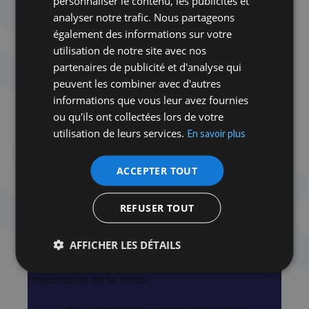
personnaliser le contenu, les publicités et
Mélangez la farine avec la levure et le sel
analyser notre trafic. Nous partageons
Dans un bol, battez l’œuf et ajoutez l’huile
également des informations sur votre
et l’eau tiède. Intégrez à la farine.
utilisation de notre site avec nos
Commencez à pétrir jusqu’à ce que ce que
partenaires de publicité et d'analyse qui
la pâte ne colle plus aux doigts mais reste
peuvent les combiner avec d'autres
néanmoins humide.
informations que vous leur avez fournies
Formez une boule et recouvrez-la d’un film
ou qu'ils ont collectées lors de votre
transparent ou d’un torchon humide dans
utilisation de leurs services.
En savoir plus
un bol, et réservez-la au frigo.
Au bout d’une heure, sortez-la et coupez-la
en deux. Abaissez la première moitié à l’aide
ACCEPTER TOUT
d’un rouleau. Formez un rectangle de 40 x
20 cm.
REFUSER TOUT
Faites de même avec l’autre moitié de la
pâte.
AFFICHER LES DÉTAILS
Préparation de la farce