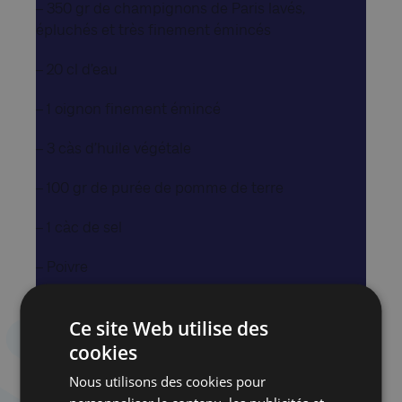
– 350 gr de champignons de Paris lavés,
épluchés et très finement émincés
– 20 cl d’eau
– 1 oignon finement émincé
– 3 càs d’huile végétale
– 100 gr de purée de pomme de terre
– 1 càc de sel
– Poivre
– ½ càc de paprika doux
Ce site Web utilise des
cookies
Préparation de la pâte
Nous utilisons des cookies pour