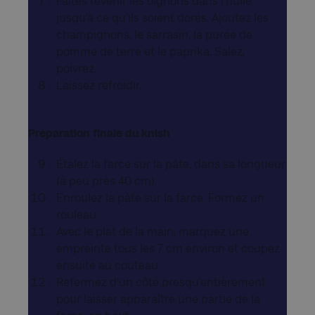
Faites revenir les oignons dans l’huile
jusqu’à ce qu’ils soient dorés. Ajoutez les
champignons, le sarrasin, la purée de
pomme de terre et le paprika. Salez,
poivrez.
Laissez refroidir.
Préparation finale du knish
Étalez la farce sur la pâte, dans sa longueur
(à peu près 40 cm).
Enroulez la pâte sur la farce. Formez un
rouleau.
Avec le plat de la main, marquez une
empreinte tous les 7 cm environ et coupez
ensuite au couteau.
Refermez d’un côté presqu’entièrement
pour laisser apparaître une partie de la