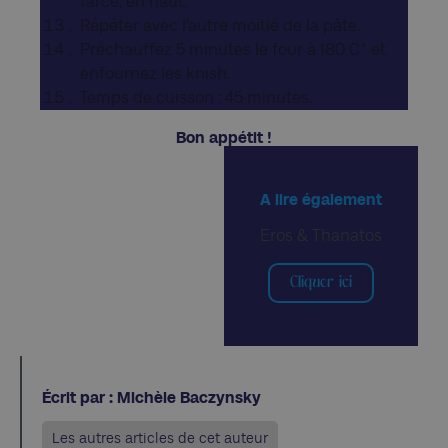
farce, en haut.
Répéter avec l’autre moitié de la pâte.
Préchauffez 5 minutes le four à 180 C° et
enfournez les knish.
Temps de cuisson : 45 minutes.
Bon appétit !
A lire également
Eros & Thanatos
Cliquer ici
Écrit par : Michèle Baczynsky
Les autres articles de cet auteur