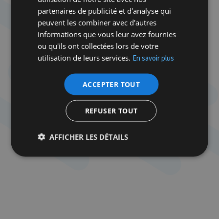
partenaires de publicité et d'analyse qui
– 1 conserve de tomates pelées concassées (400
peuvent les combiner avec d'autres
gr)
informations que vous leur avez fournies
ou qu'ils ont collectées lors de votre
– 1 càs de paprika doux
utilisation de leurs services.
En savoir plus
– 1 càs de cannelle
ACCEPTER TOUT
– 2 càs de sucre
REFUSER TOUT
– Le jus de 2 citrons
– 1 cube de bouillon de poule
AFFICHER LES DÉTAILS
– 6 verres d’eau
– 1 càs de sel et de poivre
– ½ kg d’okras frais ou surgelés