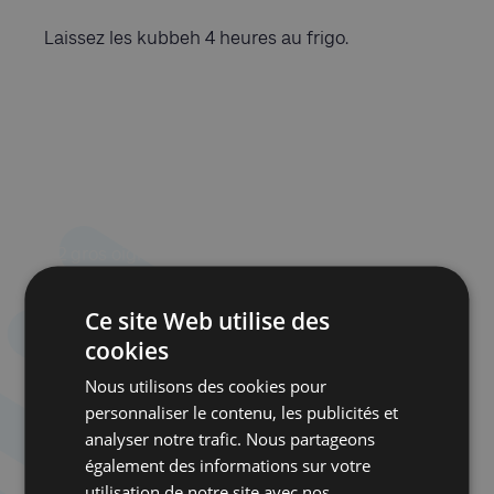
Laissez les kubbeh 4 heures au frigo.
Ingrédients pour le ragoût d’okras dans lequel
cuiront les kubbeh :
– 2 càs d’huile d’olive
– 2 gros oignons pelés et émincés
– 4 gousses d’ail
Ce site Web utilise des
cookies
– 2 tiges de céleri vert coupées finement
Nous utilisons des cookies pour
– 3 tomates fraîches émincées
personnaliser le contenu, les publicités et
analyser notre trafic. Nous partageons
– 1 boîte de concentré de tomate (140 gr)
également des informations sur votre
mélangé à un verre d’eau
utilisation de notre site avec nos