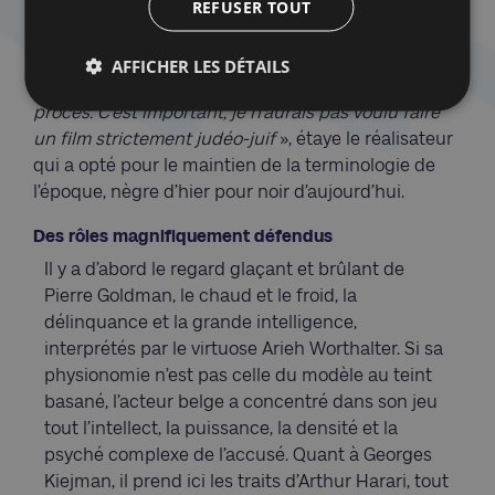
REFUSER TOUT
était un Juif noir : «
Je rêvais que mes enfants soient
des Juifs au sang nègre
», écrit-il dans son livre. «
Il
avait compris la proximité entre tous les opprimés.
AFFICHER LES DÉTAILS
Ça élargit le film et les questions que soulève ce
procès. C’est important, je n’aurais pas voulu faire
un film strictement judéo-juif
», étaye le réalisateur
qui a opté pour le maintien de la terminologie de
l’époque, nègre d’hier pour noir d’aujourd’hui.
Des rôles magnifiquement défendus
Il y a d’abord le regard glaçant et brûlant de
Pierre Goldman, le chaud et le froid, la
délinquance et la grande intelligence,
interprétés par le virtuose Arieh Worthalter. Si sa
physionomie n’est pas celle du modèle au teint
basané, l’acteur belge a concentré dans son jeu
tout l’intellect, la puissance, la densité et la
psyché complexe de l’accusé. Quant à Georges
Kiejman, il prend ici les traits d’Arthur Harari, tout