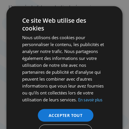
L’accusé « bolide » entretient néanmoins une
ambivalence, voulant, d’une part, s’en tenir aux
Ce site Web utilise des
faits : «
Je suis innocent parce que je suis
cookies
innocent
», clame-t-il, demandant à n’être jugé que
sur le fond ; exposant, d’autre part, son identité
Nous utilisons des cookies pour
comme circonstance atténuante : «
Je veux me
personnaliser le contenu, les publicités et
libérer de la meurtrissure d’être Juif
» lance-t-il par
analyser notre trafic. Nous partageons
ailleurs, se positionnant comme Juif et fils de
également des informations sur votre
résistants – un argument qui sera repris dans la
utilisation de notre site avec nos
défense de Maître Kiejman, lui aussi enfant de la
partenaires de publicité et d'analyse qui
Shoah et de Juifs communistes. Deux destins, dirait
peuvent les combiner avec d'autres
Laurent Delahousse : un good boy résilient, un bad
informations que vous leur avez fournies
boy délinquant.
ou qu'ils ont collectées lors de votre
utilisation de leurs services.
En savoir plus
Goldman, qui vivait en symbiose avec les
communautés noires, sa femme l’était également,
ACCEPTER TOUT
dit à un moment : «
Nègre et juif, c’est la même
chose !
» Goldman disait d’ailleurs de lui-même qu’il