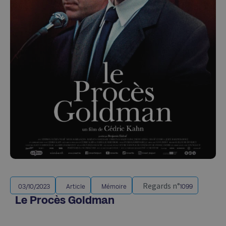
Regards n°
03/10/2023
Article
Mémoire
1099
Le Procès Goldman