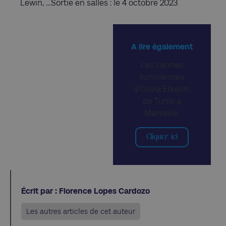
Lewin, …Sortie en salles : le 4 octobre 2023
A lire également
Les racines
tunisiennes
d’Olivia Elkaïm,
de Tunis à
Marseille.
Cliquer ici
Écrit par : Florence Lopes Cardozo
Les autres articles de cet auteur