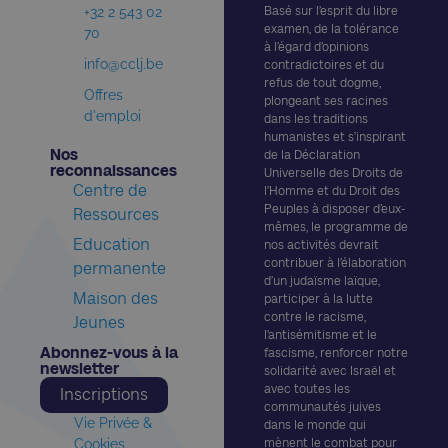
+32 2 543 02
Basé sur l’esprit du libre
examen, de la tolérance
70
à l’égard d’opinions
info@cclj.be
contradictoires et du
refus de tout dogme,
Offres
plongeant ses racines
d'emploi
dans les traditions
humanistes et s’inspirant
Nos
de la Déclaration
reconnaissances​
Universelle des Droits de
Centre de
l’Homme et du Droit des
Peuples à disposer d’eux-
Ressources
mêmes, le programme de
Education
nos activités devrait
contribuer à l’élaboration
permanente
d’un judaïsme laïque,
Maison des
participer à la lutte
contre le racisme,
Jeunes
l’antisémitisme et le
Abonnez-vous à la
fascisme, renforcer notre
newsletter​
solidarité avec Israël et
avec toutes les
Inscriptions
communautés juives
Vie Privée &
dans le monde qui
Cookies
mènent le combat pour