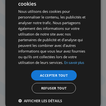
cookies
par des acteurs magnifiques d’intensité, vaut
Nous utilisons des cookies pour
l’effort d’aller voir, en salle, ce film aux résonnances
personnaliser le contenu, les publicités et
particulièrement douloureuses. En surimpression
analyser notre trafic. Nous partageons
de ce récit, défileront des images et des références
également des informations sur votre
plus récentes, qu’il s’agisse des « enfants cachés »
utilisation de notre site avec nos
durant la Seconde Guerre mondiale ; de l’affaire
partenaires de publicité et d'analyse qui
Finaly – où la tante de Gérald et Robert, orphelins
peuvent les combiner avec d'autres
de parents juifs morts en déportation, avait peiné à
informations que vous leur avez fournies
récupérer ses neveux, retenus et baptisés par
ou qu'ils ont collectées lors de votre
Antoinette Brun –, ou encore du film
Amen
de
utilisation de leurs services.
Costa-Gavras, récemment diffusé sur Arte.
En savoir plus
Marco Bellocchio, qui avait découvert l’affaire
ACCEPTER TOUT
Mortara il y a une dizaine d’années, s’était rétracté
lorsqu’il avait appris l’intérêt de Steven Spielberg
REFUSER TOUT
pour ce même sujet. Lorsque Spielberg a
abandonné le projet, il y est revenu de plus belle,
AFFICHER LES DÉTAILS
dénonçant les agissements avilissants de l’Église et