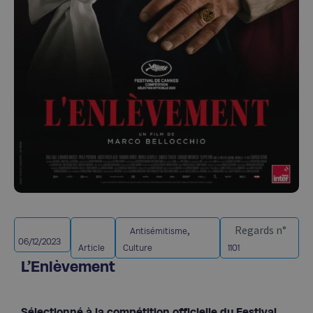
,
Regards n°
Antisémitisme
06/12/2023
Article
Culture
1101
L’Enlèvement
Sélectionné à la compétition officielle du Festival