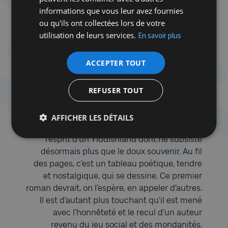
livre se constitue d’une suite de textes
informations que vous leur avez fournies
fulgurants, prenant la forme d’un puzzle aux
ou qu'ils ont collectées lors de votre
pièces enchevêtrées. On y trouve le récit
utilisation de leurs services.
En savoir plus
touchant des années 60 et 70 avec leur
euphorie, leur drôlerie, leur ennui propice au
ACCEPTER TOUT
développement d’un imaginaire fécond. On y
lit l’éveil à la culture et la politique d’un
REFUSER TOUT
parisien qui prend l’air au bord des plages de
Normandie. En guise de fil rouge, l’auteur
raconte sa vie de famille, grands-mères et
AFFICHER LES DÉTAILS
parents en tête. Un petit monde imprégné de
l’esprit d’un Yiddishland dont ne subsiste
désormais plus que le doux souvenir. Au fil
des pages, c’est un tableau poétique, tendre
et nostalgique, qui se dessine. Ce premier
roman devrait, on l’espère, en appeler d’autres.
Il est d’autant plus touchant qu’il est mené
avec l’honnêteté et le recul d’un auteur
revenu du jeu social et des mondanités.