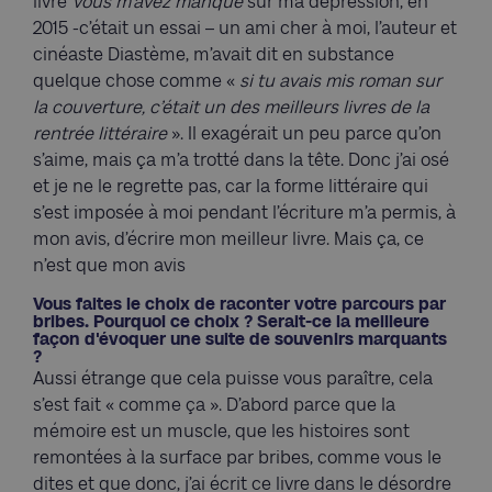
livre
Vous m’avez manqué
sur ma dépression, en
2015 -c’était un essai – un ami cher à moi, l’auteur et
cinéaste Diastème, m’avait dit en substance
quelque chose comme «
si tu avais mis roman sur
la couverture, c’était un des meilleurs livres de la
rentrée littéraire
». Il exagérait un peu parce qu’on
s’aime, mais ça m’a trotté dans la tête. Donc j’ai osé
et je ne le regrette pas, car la forme littéraire qui
s’est imposée à moi pendant l’écriture m’a permis, à
mon avis, d’écrire mon meilleur livre. Mais ça, ce
n’est que mon avis
Vous faites le choix de raconter votre parcours par
bribes. Pourquoi ce choix ? Serait-ce la meilleure
façon d'évoquer une suite de souvenirs marquants
?
Aussi étrange que cela puisse vous paraître, cela
s’est fait « comme ça ». D’abord parce que la
mémoire est un muscle, que les histoires sont
remontées à la surface par bribes, comme vous le
dites et que donc, j’ai écrit ce livre dans le désordre