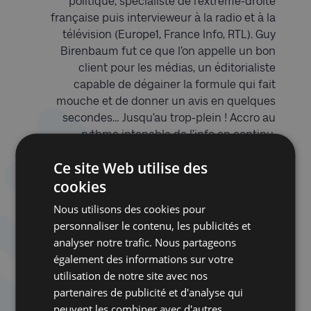
politique, spécialiste de l’extrême-droite
française puis intervieweur à la radio et à la
télévision (Europe1, France Info, RTL). Guy
Birenbaum fut ce que l’on appelle un bon
client pour les médias, un éditorialiste
capable de dégainer la formule qui fait
mouche et de donner un avis en quelques
secondes… Jusqu’au trop-plein ! Accro au
rythme intenable de l’info en continu,
l’intellectuel devenu journaliste fit une
Ce site Web utilise des
dépression et décida, pour se relever, de
cookies
stopper net avec ses anciennes habitudes. Il
prit donc du recul, du temps, et nous le
Nous utilisons des cookies pour
retrouvons aujourd’hui à 61 ans, s’attelant à un
personnaliser le contenu, les publicités et
nouvel exercice à la fois patient et exigeant :
analyser notre trafic. Nous partageons
celui du premier roman. Dans
Toutes les
également des informations sur votre
histoires sont vraies,
le néo-romancier
utilisation de notre site avec nos
remonte le fil de sa vie, le détricote aussi.
partenaires de publicité et d'analyse qui
Puisque les souvenirs sont nombreux, son
peuvent les combiner avec d'autres