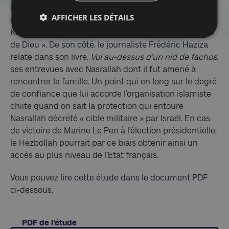
cette photo publiée en 2006 par le site « quibla » où
AFFICHER LES DÉTAILS
on peut le voir (avec Dieudonné) au côté de Hussein
Khalil un des dirigeants les plus importants du « Parti
de Dieu ». De son côté, le journaliste Frédéric Haziza
relate dans son livre,
Vol au-dessus d’un nid de fachos
,
ses entrevues avec Nasrallah dont il fut amené à
rencontrer la famille. Un point qui en long sur le degré
de confiance que lui accorde l’organisation islamiste
chiite quand on sait la protection qui entoure
Nasrallah décrété « cible militaire » par Israël. En cas
de victoire de Marine Le Pen à l’élection présidentielle,
le Hezbollah pourrait par ce biais obtenir ainsi un
accès au plus niveau de l’Etat français.
Vous pouvez lire cette étude dans le document PDF
ci-dessous.
PDF de l'étude