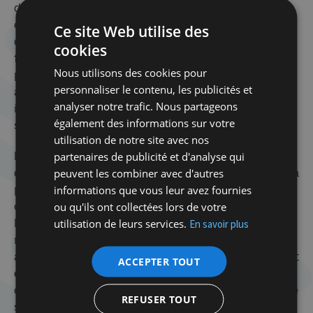
début décembre 2001, il « projetait » une visite des
camps du Hezbollah ainsi qu’une rencontre avec son
Ce site Web utilise des
dirigeant Hassan Nasrallah. Depuis l’accession de la
cookies
fille de Jean-Marie Le Pen à la tête du FN en 2011, la
Nous utilisons des cookies pour
présence de Chatillon n’a eu de cesse de s’amplifier
personnaliser le contenu, les publicités et
au point d’être aujourd’hui récurrente. Officiellement,
analyser notre trafic. Nous partageons
il ne serait pour le FN qu’un simple « prestataire de
également des informations sur votre
service ».
utilisation de notre site avec nos
partenaires de publicité et d'analyse qui
Les observateurs un peu trop curieux sont donc priés
peuvent les combiner avec d'autres
d’admettre que son influence politique supposée est à
informations que vous leur avez fournies
peu près équivalente à celle de la société d’entretien
ou qu'ils ont collectées lors de votre
chargé de la propreté des locaux du parti de Marine
utilisation de leurs services.
En savoir plus
Le Pen. La publication par le site
Reflexes
de photos
montrant l’intéressé en présence de Robert Faurisson
avec son ami Axel Loustau, et d’islamistes manifestant
ACCEPTER TOUT
en faveur du Hamas, n’a entraîné aucune
conséquence notable. Parallèlement, Chatillon semble
REFUSER TOUT
s’être rapproché avec succès du Hezbollah. Témoin,