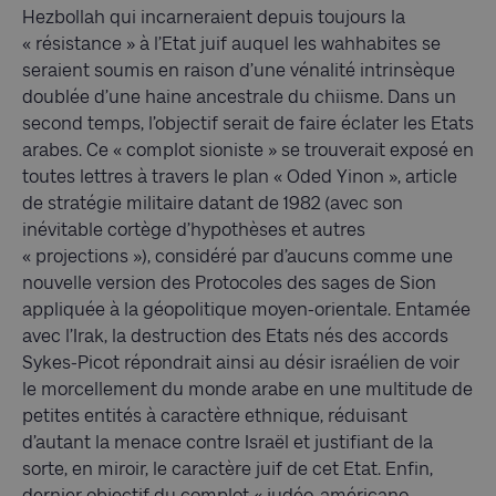
Hezbollah qui incarneraient depuis toujours la
« résistance » à l’Etat juif auquel les wahhabites se
seraient soumis en raison d’une vénalité intrinsèque
doublée d’une haine ancestrale du chiisme. Dans un
second temps, l’objectif serait de faire éclater les Etats
arabes. Ce « complot sioniste » se trouverait exposé en
toutes lettres à travers le plan « Oded Yinon », article
de stratégie militaire datant de 1982 (avec son
inévitable cortège d’hypothèses et autres
« projections »), considéré par d’aucuns comme une
nouvelle version des Protocoles des sages de Sion
appliquée à la géopolitique moyen-orientale. Entamée
avec l’Irak, la destruction des Etats nés des accords
Sykes-Picot répondrait ainsi au désir israélien de voir
le morcellement du monde arabe en une multitude de
petites entités à caractère ethnique, réduisant
d’autant la menace contre Israël et justifiant de la
sorte, en miroir, le caractère juif de cet Etat. Enfin,
dernier objectif du complot « judéo-américano-