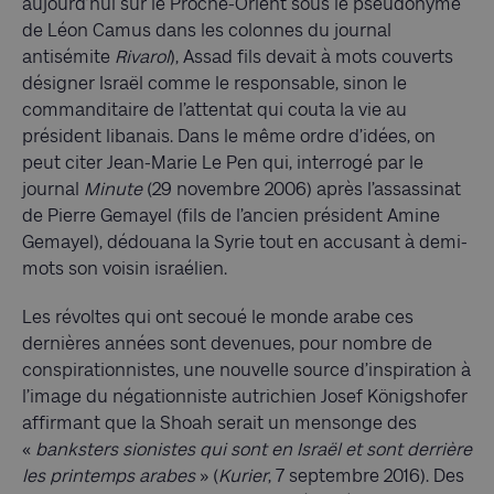
aujourd’hui sur le Proche-Orient sous le pseudonyme
de Léon Camus dans les colonnes du journal
antisémite
Rivarol
), Assad fils devait à mots couverts
désigner Israël comme le responsable, sinon le
commanditaire de l’attentat qui couta la vie au
président libanais. Dans le même ordre d’idées, on
peut citer Jean-Marie Le Pen qui, interrogé par le
journal
Minute
(29 novembre 2006) après l’assassinat
de Pierre Gemayel (fils de l’ancien président Amine
Gemayel), dédouana la Syrie tout en accusant à demi-
mots son voisin israélien.
Les révoltes qui ont secoué le monde arabe ces
dernières années sont devenues, pour nombre de
conspirationnistes, une nouvelle source d’inspiration à
l’image du négationniste autrichien Josef Königshofer
affirmant que la Shoah serait un mensonge des
«
banksters sionistes qui sont en Israël et sont derrière
les printemps arabes
» (
Kurier
, 7 septembre 2016). Des