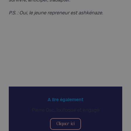
P.S. : Oui, le jeune repreneur est ashkénaze.
A lire également
Pierre Dac, loufoque et engagé
Cliquer ici