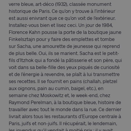
verre bleue, art-déco (1932), classée monument
historique de Paris. Ce qu’on y trouve à l’intérieur
est aussi enivrant que ce qu’on voit de l’extérieur.
Installez-vous bien et lisez ceci. Un jour de 1984,
Florence Kahn pousse la porte de la boutique jaune
Finkelsztajn pour y faire des emplettes et tombe
sur Sacha, une amourette de jeunesse qui reprend
de plus belle. Oui, ils se marient. Sacha est le petit-
fils d’Itzhok qui a fondé la pâtisserie et son père, qui
voit dans sa belle-fille des yeux piqués de curiosité
et de l’énergie à revendre, se plaît à lui transmettre
ses recettes. Il se fournit en pains (challah, pletzel
aux oignons, pain au cumin, baigel, etc.), en
semaine chez Moskowitz et, le week-end, chez
Raymond Perelman, à la boutique bleue, histoire de
travailler avec tout le monde dans la rue. Ce dernier
livrait alors tous les restaurants d’Europe centrale à
Paris, juifs et non-juifs. Il récupérait, le lendemain,
les invendus qu’il vendait à moitié prix ; il y avait