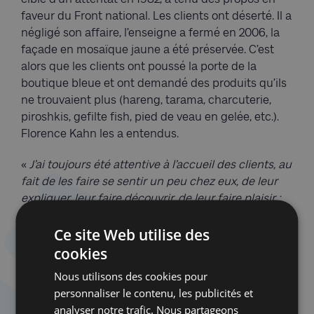
faveur du Front national. Les clients ont déserté. Il a
négligé son affaire, l’enseigne a fermé en 2006, la
façade en mosaïque jaune a été préservée. C’est
alors que les clients ont poussé la porte de la
boutique bleue et ont demandé des produits qu’ils
ne trouvaient plus (hareng, tarama, charcuterie,
piroshkis, gefilte fish, pied de veau en gelée, etc.).
Florence Kahn les a entendus.
«
J’ai toujours été attentive à l’accueil des clients, au
fait de les faire se sentir un peu chez eux, de leur
expliquer, leur faire découvrir, de leur faire plaisir :
en fait, rêvé être cliente chez moi !
», conclut cette
Ce site Web utilise des
entrepreneuse, talentueuse, humaine et
travailleuse, qui a géré jusqu’à 22 personnes et des
cookies
coups durs, comme aller travailler, la peur au
Nous utilisons des cookies pour
ventre, lors des attentats antisémites de 2015, par
personnaliser le contenu, les publicités et
exemple, ou durant le covid.
analyser notre trafic. Nous partageons