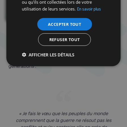
ou qu'ils ont collectées lors de votre
utilisation de leurs services.
En savoir plus
ACCEPTER TOUT
Alors que le CCLJ organisait en 2007 l’exposition «
Destins d’enfants juifs survivants en Belgique sous
REFUSER TOUT
la tourmente nazie », une exposition itinérante à
l’intention des écoles secondaires, des maisons
communales et des associations, Tony Weber
AFFICHER LES DÉTAILS
Susskind avait transmis trois souhaits aux jeunes
générations :
« Je fais le vœu que les peuples du monde
comprennent que la guerre ne résout pas les