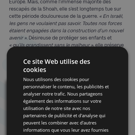
Europe. Mais, comme l’immense majorité des
rescapés de la Shoah, elle s’est longtemps tue sur
cette période douloureuse de la guerre.
« En Israël,
les gens ne voulaient pas savoir. Toutes nos forces
étaient engagées dans la construction d’un nouvel
avenir ».
Désireuse de protéger ses enfants et
« qu’ils grandissent sans le malheur »
, elle préserve
encore un de ses petits-enfants qui l’interroge sur
Ce site Web utilise des
son histoire :
« J’essaye de ne pas lui mentir mais je
ne raconte pas toute la vérité. »
cookies
Nous utilisons des cookies pour
personnaliser le contenu, les publicités et
analyser notre trafic. Nous partageons
également des informations sur votre
utilisation de notre site avec nos
partenaires de publicité et d'analyse qui
peuvent les combiner avec d'autres
informations que vous leur avez fournies