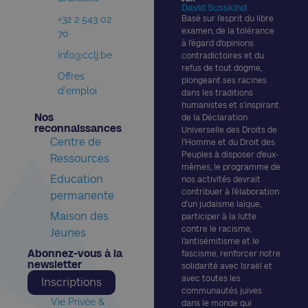
David Susskind
+32 2 543 02
Basé sur l’esprit du libre
examen, de la tolérance
70
à l’égard d’opinions
info@cclj.be
contradictoires et du
refus de tout dogme,
Offres
plongeant ses racines
d'emploi
dans les traditions
humanistes et s’inspirant
Nos
de la Déclaration
reconnaissances​
Universelle des Droits de
Centre de
l’Homme et du Droit des
Peuples à disposer d’eux-
Ressources
mêmes, le programme de
Education
nos activités devrait
contribuer à l’élaboration
permanente
d’un judaïsme laïque,
Maison des
participer à la lutte
contre le racisme,
Jeunes
l’antisémitisme et le
Abonnez-vous à la
fascisme, renforcer notre
newsletter​
solidarité avec Israël et
avec toutes les
Inscriptions
communautés juives
Vie Privée &
dans le monde qui