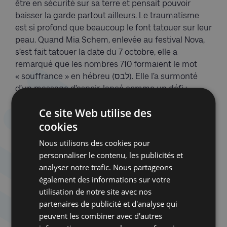
être en sécurité sur sa terre et pensait pouvoir
baisser la garde partout ailleurs. Le traumatisme
est si profond que beaucoup le font tatouer sur leur
peau. Quand Mia Schem, enlevée au festival Nova,
s’est fait tatouer la date du 7 octobre, elle a
remarqué que les nombres 710 formaient le mot
« souffrance » en hébreu (לבס). Elle l’a surmonté
d’un message d’espoir, lancé comme un défi :
«
Nous danserons encore.
»
Ce site Web utilise des
Israël en guerre, c’est une nation en armes. Chaque
cookies
famille compte un combattant, jeune soldat ou
Nous utilisons des cookies pour
réserviste. De même que chacune connaît un
personnaliser le contenu, les publicités et
blessé, un otage ou un disparu. Le pays vit au
analyser notre trafic. Nous partageons
rythme de la progression de Tsahal dans Gaza. Les
également des informations sur votre
télévisions ont basculé en mode infos en continu,
utilisation de notre site avec nos
déversant un flot d’images de soldats, de tunnels
partenaires de publicité et d'analyse qui
terroristes, de paysages dévastés. Difficile pourtant
peuvent les combiner avec d'autres
de voir les combats, et encore plus de se faire une