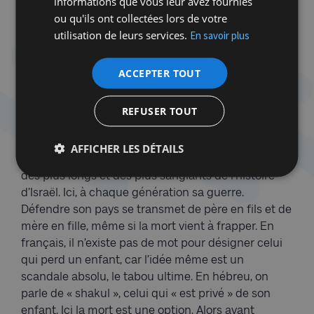
informations que vous leur avez fournies
idée de la vie des civils à Gaza. Jamais les deux
ou qu'ils ont collectées lors de votre
peuples n’ont éprouvé aussi peu d’empathie l’un
utilisation de leurs services.
En savoir plus
pour l’autre. Le matin, à 6h30, chaque Israélien
retient son souffle quand paraît la liste des soldats
ACCEPTER TOUT
tombés au combat. 21 noms se sont affichés le 23
janvier. 21 noms qui dessinent la mosaïque de la
société israélienne : des Juifs de toutes origines, un
REFUSER TOUT
jeune Bédouin israélien, un Israélo-philippin, des
religieux comme des laïques. Avec deux morts et 60
AFFICHER LES DÉTAILS
blessés par jour en moyenne, ce conflit est déjà l’un
des plus longs et des plus sanglants de l’histoire
d’Israël. Ici, à chaque génération sa guerre.
Défendre son pays se transmet de père en fils et de
mère en fille, même si la mort vient à frapper. En
français, il n’existe pas de mot pour désigner celui
qui perd un enfant, car l’idée même est un
scandale absolu, le tabou ultime. En hébreu, on
parle de « shakul », celui qui « est privé » de son
enfant. Ici la mort est une option. Alors avant