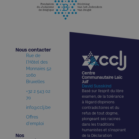
Nous contacter​
Rue de
l'Hôtel des
Monnaies 52
Centre
1060
Communautaire Laïc
Bruxelles
Juif
David Susskind
+32 2 543 02
Basé sur l’esprit du libre
examen, de la tolérance
70
à l’égard d’opinions
info@cclj.be
contradictoires et du
refus de tout dogme,
Offres
plongeant ses racines
d'emploi
dans les traditions
humanistes et s’inspirant
Nos
de la Déclaration