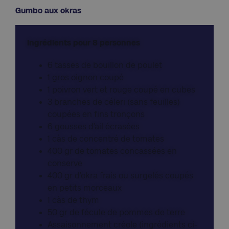
Gumbo aux okras
Ingrédients pour 8 personnes
6 tasses de bouillon de poulet
1 gros oignon coupé
1 poivron vert et rouge coupé en cubes
3 branches de céleri (sans feuilles)
coupées en fins tronçons
6 gousses d’ail écrasées
1 càs de concentré de tomates
400 gr de tomates concassées en
conserve
400 gr d’okra frais ou surgelés coupés
en petits morceaux
1 càs de thym
50 gr de fécule de pommes de terre
Assaisonnement créole (ingrédients ci-