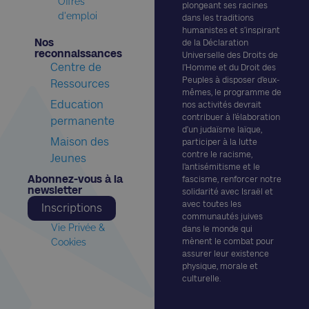
Offres
plongeant ses racines
d'emploi
dans les traditions
humanistes et s’inspirant
Nos
de la Déclaration
reconnaissances​
Universelle des Droits de
Centre de
l’Homme et du Droit des
Peuples à disposer d’eux-
Ressources
mêmes, le programme de
Education
nos activités devrait
contribuer à l’élaboration
permanente
d’un judaïsme laïque,
Maison des
participer à la lutte
contre le racisme,
Jeunes
l’antisémitisme et le
Abonnez-vous à la
fascisme, renforcer notre
newsletter​
solidarité avec Israël et
avec toutes les
Inscriptions
communautés juives
Vie Privée &
dans le monde qui
Cookies
mènent le combat pour
assurer leur existence
physique, morale et
culturelle.