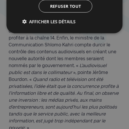
logique commerciale mais la volonté encore une
REFUSER TOUT
fois de museler un média trop libre. Dans le même
temps, le Likoud propose de limiter le montant que
AFFICHER LES DÉTAILS
les agences d’achat d’espace publicitaire peuvent
dépenser sur une chaîne ; un projet pensé pour
profiter à la chaîne 14. Enfin, le ministre de la
Communication Shlomo Kahri compte durcir le
contrôle des contenus audiovisuels en créant une
nouvelle autorité dont les membres seraient
nommés par le gouvernement. «
L’audiovisuel
public
est
dans le collimateur
», pointe Jérôme
Bourdon. «
Quand radio et télévision ont été
privatisées, l’idée était que la concurrence profite à
l’information libre et de qualité. Au final, on observe
une inversion : les médias privés, aux mains
d’entrepreneurs, sont aujourd’hui les plus politisés
tandis que le service public, avec la meilleure
information, est jugé trop indépendant par le
pouvoir
. »