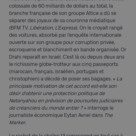
colossale de 60 milliards de dollars au total, la
branche française de son groupe Altice a dû se
séparer des joyaux de sa couronne médiatique
(BFM TV,
Libération
,
L’Express
). On le croyait rangé
des voitures, absorbé par l’enquête internationale
ouverte sur son groupe pour corruption privée,
escroquerie et blanchiment en bande organisée. Or
Drahi reparaît en Israël. C’est là où depuis deux ans
le richissime globe-trotteur aux cinq passeports
(marocain, français, israélien, portugais et
christophien) a décidé de poser ses bagages. «
La
principale motivation de cet accord est-elle son
désir d’obtenir une protection politique de
Netanyahou en prévision de poursuites judiciaires
de créanciers du monde entier ?
» interroge le
journaliste économique Eytan Avriel dans
The
Marker
.
Le rachat de la chaîne 13 correspond en tout cas à