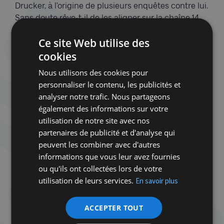
Drucker, à l’origine de plusieurs enquêtes contre lui.
Sans doute rêve-t-il de les aligner sur la chaîne 14
dont il a favorisé la création : une chaîne d’info en
Ce site Web utilise des
continu marquée à l’extrême-droite, axée sur les
cookies
débats aux relents populistes. Si cela rappelle Fox
News, ce n’est évidemment pas un hasard. Comme
Nous utilisons des cookies pour
Trump, Netanyahou carbure à la colère contre la
personnaliser le contenu, les publicités et
gauche, les étrangers et « l’État profond ».
analyser notre trafic. Nous partageons
également des informations sur votre
L’audiovisuel public dans le collimateur
utilisation de notre site avec nos
partenaires de publicité et d'analyse qui
Précisément, l’audiovisuel public est l’objet de
peuvent les combiner avec d'autres
plusieurs réformes. La privatisation du
informations que vous leur avez fournies
département Information de la chaîne publique
ou qu'ils ont collectées lors de votre
Kan est en cours. Réputé pour son indépendance
utilisation de leurs services.
En savoir plus
dans la couverture de la guerre à Gaza, il pourrait
cesser ses activités si aucun acheteur n’est trouvé
dans les deux ans. Même fermeture annoncée pour
ACCEPTER TOUT
la très populaire radio de l’armée. Ici, aucune