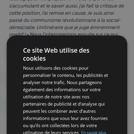
s’accumulant et le savoir aussi, j’ai fait la critique de
cette position, l’ai remise en cause. Je suis ainsi
passé du communisme révolutionnaire à la social-
démocratie. Unitinéraire que je juge éminemment
positif !
» Nous l’interrogerions ensuite sur ce qui
pouvait demeurer du trotskisme, à notre époque.
Ce site Web utilise des
On jouait alors volontairement les candides, en
attendant une réponse catégorique. S’agit-il d’une
cookies
grille de lecture toujours intéressante ? « Oh non,
Nous utilisons des cookies pour
pas du tout ! », répondait-il du tac au tac… Puis
personnaliser le contenu, les publicités et
Weber sortait sa Kalachnikov : «
Toutes les grandes
analyser notre trafic. Nous partageons
problématiques du trotskisme ont été absolument
également des informations sur votre
invalidées. La révolution permanente, peau de zob !
utilisation de notre site avec nos
La théorie de l’Etat ouvrier dégénéré, également.
partenaires de publicité et d'analyse qui
Celle de la révolution prolétarienne socialiste dans
peuvent les combiner avec d'autres
les pays de l’Est, sans parler des révolutions à
informations que vous leur avez fournies
l’Ouest : échec ! Reste que Trotski avait prédit la
ou qu'ils ont collectées lors de votre
guerre. Et même la destruction des Juifs d’Europe,
utilisation de leurs services.
En savoir plus