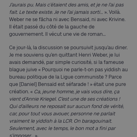
J’aurais pu. Mais c’étaient des amis, et je ne l’ai pas
fait. Le texte existe. Je ne l’ai jamais sorti…
». Voilà.
Weber ne se fâcha ni avec Bensaid, ni avec Krivine.
Il était passé du côté de la gauche de
gouvernement. Il vécut une vie de roman…
Ce jour-là, la discussion se poursuivit jusqu’au diner.
Je me souviens qu’en quittant Henri Weber, je lui
avais demandé, par simple curiosité, si la fameuse
blague juive « Pourquoi ne parle-t‑on pas yiddish au
bureau politique de la Ligue communiste ? Parce
que [Daniel] Bensaïd est séfarade ! » était une pure
création. «
Ca, jeune homme, je vais vous dire, ça
vient d’Annie Kriegel. C’est une de ses créations !
Qui d’ailleurs ne reposait sur aucun fond de vérité,
car, pour tout vous avouer, personne ne parlait
vraiment le yiddish à la LCR. On baragouinait.
Seulement, avec le temps, le bon mot a fini par
s’imposer…
».