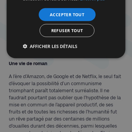
avant tout le monde. Trotski pensait que le
capitalisme serait remis en cause au cœur de
ACCEPTER TOUT
l’Europe, alors même que le système a été secoué
dans ses limites, mais dans l’espace colonial. Face à
cela, on peut avoir une attitude de croyant et donc
REFUSER TOUT
opérer un déni de réalité. Mais si on a une attitude
rationnelle, on tire comme conclusion que la théorie
AFFICHER LES DÉTAILS
est fausse…
».
Une vie de roman
A l’ère d’Amazon, de Google et de Netflix, le seul fait
d’évoquer la possibilité d’un communisme
triomphant paraît totalement surréaliste. Il ne
faudrait pourtant pas oublier que l’hypothèse de la
mise en commun de l’appareil productif, de ses
fruits et de toutes les richesses de l’humanité fut
un rêve partagé par des centaines de millions
d’ouailles durant des décennies, parmi lesquelles