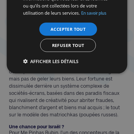
ou qu'ils ont collectées lors de votre
que touche Poutine meurt », écrit-il – et dans un
utilisation de leurs services.
En savoir plus
geste ultime a renoncé à sa citoyenneté russe. Mais
il faut dire que Nevzlin est un opposant de longue
date, réfugié en Israël depuis 2000. Les autres,
ACCEPTER TOUT
marionnettes d’un pouvoir qui les a faits, et peut
tout aussi facilement les défaire, craignent moins
REFUSER TOUT
l’opprobre international que la fureur du Kremlin.
Finalement, dans l’hypothèse où Israël prendrait
AFFICHER LES DÉTAILS
des sanctions contre les oligarques, il serait sans
doute possible de suivre leurs transferts d’argent,
mais pas de geler leurs biens. Leur fortune est
dissimulée derrière un système complexe de
sociétés-écrans, basées dans des paradis fiscaux
qui rivalisent de créativité pour abriter fraudes,
blanchiment d’argent et biens mal acquis ; le tout
sur le modèle des matriochkas (poupées russes).
Une chance pour Israël ?
Pour Me Pinhas Rubin, l’un des concepteurs de la