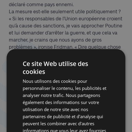
déclaré comme pays ennemi.
La mesure est-elle seulement utile politiquement ?
« Si les responsables de l’Union européenne croient
qu’à cause des sanctions, je vais approcher Poutine
et lui demander d’arrêter la guerre, et que cela va
marcher, je crains que nous ayons de gros
problèmes », ironise Fridman. « Dire quelque chose
à Poutine contre la guerre serait, pour n’importe
qui, une forme de suicide ». Un suicide assisté,
Ce site Web utilise des
oserait-on ajouter, si l’on en croit les menaces du
cookies
maître du Kremlin. Le 16 mars, dans un discours
Nous utilisons des cookies pour
télévisé face au gouvernement, Poutine a appelé à
personnaliser le contenu, les publicités et
une « autoépuration naturelle » : « le peuple russe
analyser notre trafic. Nous partageons
est capable de distinguer les vrais patriotes des
également des informations sur votre
salopards et des traîtres, et de les recracher
utilisation de notre site avec nos
comme on recracherait un moucheron entré dans
partenaires de publicité et d'analyse qui
la bouche. » Terrorisés, les oligarques se taisent.
peuvent les combiner avec d'autres
Aucun n’ose défier le Parrain. Seul Leonid Nevzlin a
informations que vous leur avez fournies
le cran de dénoncer son règne mafieux – « Tout ce