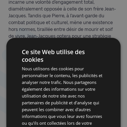
incarne une volonté d’engagement total,
diamétralement opposée à celle de son frère Jean-
Jacques. Tandis que Pierre, à l’avant-garde du
combat politique et culturel, mène une existence
hors normes, tiraillée entre désir de mourir et soif
de vivre, Jean-Jacques optera pour une stratégie
différente. Loin de la radicalité de son frère, il
entend convaincre les masses en préférant le
Ce site Web utilise des
mainstream au pointu, l’idéal doucereux et teinté
cookies
de bons sentiments à la perspective du grand soir.
Nous utilisons des cookies pour
Deux méthodes opposées, donc. D’un côté, la
personnaliser le contenu, les publicités et
tentation révolutionnaire et une existence de
analyser notre trafic. Nous partageons
guérillero tragiquement interrompue à l’âge de 35
également des informations sur votre
ans. De l’autre, la volonté de devenir un exemple
utilisation de notre site avec nos
pour la jeunesse en imposant un message sur le
partenaires de publicité et d'analyse qui
temps long. Il y a évidemment quelque chose de
peuvent les combiner avec d'autres
touchant dans les trajectoires opposées
informations que vous leur avez fournies
empruntées par les deux fils d’Alter Mojsze
ou qu'ils ont collectées lors de votre
Goldman, comme si celles-ci résumaient, au fond,