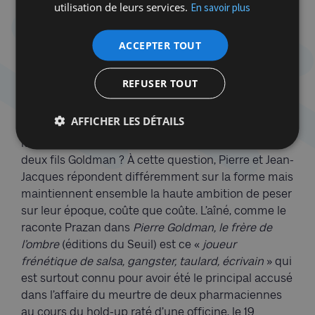
utilisation de leurs services.
En savoir plus
les deux chemins possibles de l’engagement à
gauche au cours du terrible XXe siècle. Si Pierre est
ACCEPTER TOUT
un révolutionnaire, alors Jean-Jacques est un
social-démocrate. Comment ne pas voir également
dans ces engagements deux trajectoires juives
REFUSER TOUT
emblématiques, deux quêtes d’absolu ?
AFFICHER LES DÉTAILS
Que faire d’un pareil héritage et du trouble
identitaire qui parcourt, chacun à leur manière, les
deux fils Goldman ? À cette question, Pierre et Jean-
Jacques répondent différemment sur la forme mais
maintiennent ensemble la haute ambition de peser
sur leur époque, coûte que coûte. L’aîné, comme le
raconte Prazan dans
Pierre Goldman, le frère de
l’ombre
(éditions du Seuil) est ce «
joueur
frénétique de salsa, gangster, taulard, écrivain
» qui
est surtout connu pour avoir été le principal accusé
dans l’affaire du meurtre de deux pharmaciennes
au cours du hold-up raté d’une officine, le 19