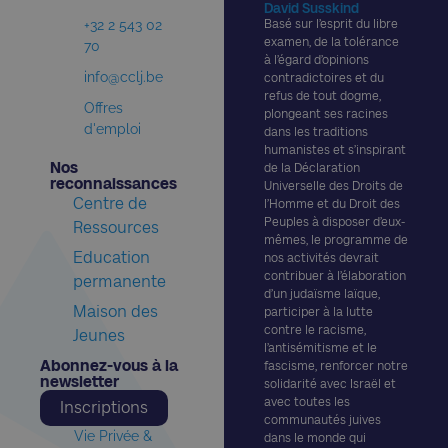
David Susskind
+32 2 543 02
Basé sur l’esprit du libre
examen, de la tolérance
70
à l’égard d’opinions
info@cclj.be
contradictoires et du
refus de tout dogme,
Offres
plongeant ses racines
d'emploi
dans les traditions
humanistes et s’inspirant
Nos
de la Déclaration
reconnaissances​
Universelle des Droits de
Centre de
l’Homme et du Droit des
Peuples à disposer d’eux-
Ressources
mêmes, le programme de
Education
nos activités devrait
contribuer à l’élaboration
permanente
d’un judaïsme laïque,
Maison des
participer à la lutte
contre le racisme,
Jeunes
l’antisémitisme et le
Abonnez-vous à la
fascisme, renforcer notre
newsletter​
solidarité avec Israël et
avec toutes les
Inscriptions
communautés juives
Vie Privée &
dans le monde qui