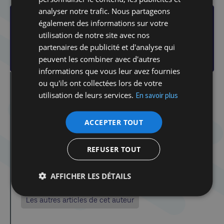
PDF de l'étude
analyser notre trafic. Nous partageons
également des informations sur votre
Téléchargez l'étude complete
utilisation de notre site avec nos
Etude-annuelle-2014-Kotek.pdf
partenaires de publicité et d'analyse qui
347 Ko
peuvent les combiner avec d'autres
informations que vous leur avez fournies
ou qu'ils ont collectées lors de votre
Écrit par : Joel Kotek
utilisation de leurs services.
En savoir plus
Politologue et historien
ACCEPTER TOUT
REFUSER TOUT
AFFICHER LES DÉTAILS
Les autres articles de cet auteur