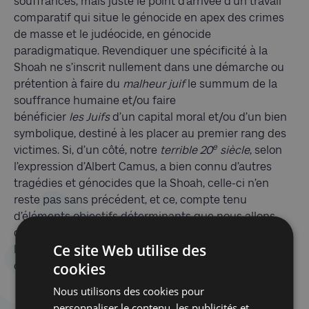
souffrances, mais juste le point d’arrivée d’un travail
comparatif qui situe le génocide en apex des crimes
de masse et le judéocide, en génocide
paradigmatique. Revendiquer une spécificité à la
Shoah ne s’inscrit nullement dans une démarche ou
prétention à faire du
malheur juif
le summum de la
souffrance humaine et/ou faire
bénéficier
les
Juifs
d’un capital moral et/ou d’un bien
symbolique, destiné à les placer au premier rang des
e
victimes. Si, d’un côté, notre
terrible 20
siècle
, selon
l’expression d’Albert Camus, a bien connu d’autres
tragédies et génocides que la Shoah, celle-ci n’en
reste pas sans précédent, et ce, compte tenu
d’éléments objectifs déterminants que nous allons
développer en notre seconde partie de cette étude :
Ce site Web utilise des
l’antisémitisme, l’idéologie paranoïaque des nazis et le
cookies
caractère irrationnel du génocide des Juifs.
Nous utilisons des cookies pour
personnaliser le contenu, les publicités et