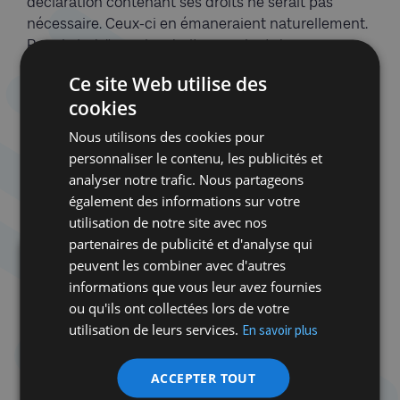
déclaration contenant ses droits ne serait pas
nécessaire. Ceux-ci en émaneraient naturellement.
Pour le judaïsme, les droits ne valent donc que par
l’accomplissement des devoirs que seuls
Ce site Web utilise des
garantissent ls droits. Mais cette conception a une
cookies
e
portée universelle car lors du 50
anniversaire de
l’adoption de la Déclaration universelle des droits
Nous utilisons des cookies pour
de l’homme, de nombreuses voix se sont élevées
personnaliser le contenu, les publicités et
pour dire qu’il est temps de rédiger une déclaration
analyser notre trafic. Nous partageons
des devoirs de l’homme.
également des informations sur votre
utilisation de notre site avec nos
partenaires de publicité et d'analyse qui
Un sage en quête de dialogue
peuvent les combiner avec d'autres
informations que vous leur avez fournies
Il serait commode de penser que le Grand
ou qu'ils ont collectées lors de votre
Rabbin de Bruxelles attaché au Consistoire
utilisation de leurs services.
En savoir plus
central israélite de Belgique soit un homme
engoncé dans le formalisme archaïque et les
conventions désuètes de cette institution créée
ACCEPTER TOUT
il y a plus de deux siècles. C’est tentant mais cela