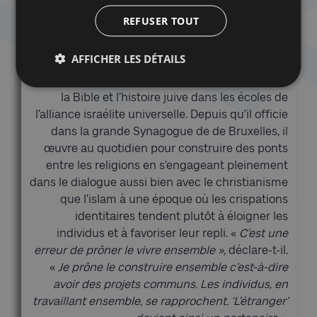
revient surtout à passer à côté de l’originalité de
REFUSER TOUT
son parcours et de ses engagements citoyens.
Né à Meknès (Maroc) en 1944, Albert Guigui est
AFFICHER LES DÉTAILS
arrivé en Belgique en septembre 1970 en
provenance de Tanger où il enseignait l’hébreu,
la Bible et l’histoire juive dans les écoles de
l’alliance israélite universelle. Depuis qu’il officie
dans la grande Synagogue de de Bruxelles, il
œuvre au quotidien pour construire des ponts
entre les religions en s’engageant pleinement
dans le dialogue aussi bien avec le christianisme
que l’islam à une époque où les crispations
identitaires tendent plutôt à éloigner les
individus et à favoriser leur repli. «
C’est une
erreur de prôner le vivre ensemble »,
déclare-t-il.
«
Je prône le construire ensemble c’est-à-dire
avoir des projets communs. Les individus, en
travaillant ensemble, se rapprochent. ‘L’étranger’