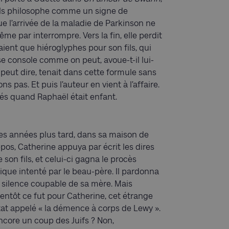
 fils philosophe comme un signe de
ue l’arrivée de la maladie de Parkinson ne
me par interrompre. Vers la fin, elle perdit
aient que hiéroglyphes pour son fils, qui
e console comme on peut, avoue-t-il lui-
 peut dire, tenait dans cette formule sans
ns pas. Et puis l’auteur en vient à l’affaire.
és quand Raphaël était enfant.
es années plus tard, dans sa maison de
epos, Catherine appuya par écrit les dires
 son fils, et celui-ci gagna le procès
nique intenté par le beau-père. Il pardonna
e silence coupable de sa mère. Mais
ientôt ce fut pour Catherine, cet étrange
tat appelé « la démence à corps de Lewy ».
ncore un coup des Juifs ? Non,