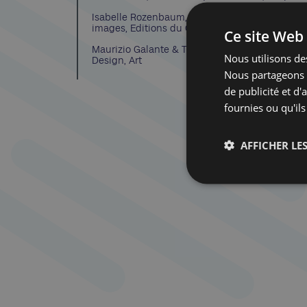
Isabelle Rozenbaum, Rozebud. Autoscopie des
images, Editions du Canoë, 235 p.
Ce site Web 
Maurizio Galante & Tal Lancman : Haute Coutu
Nous utilisons des
Design, Art
Nous partageons é
de publicité et d
fournies ou qu'ils
AFFICHER LES