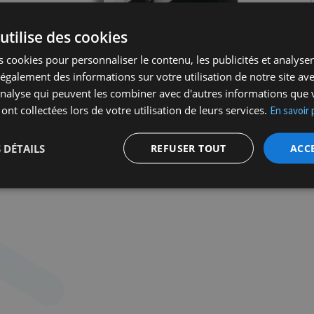
s
li
utilise des cookies
c
re,
d
 cookies pour personnaliser le contenu, les publicités et analyser 
a
galement des informations sur votre utilisation de notre site av
cu
'analyse qui peuvent les combiner avec d'autres informations que 
pe
 ont collectées lors de votre utilisation de leurs services.
En savoir 
q
en
 DÉTAILS
REFUSER TOUT
ACC
la
m