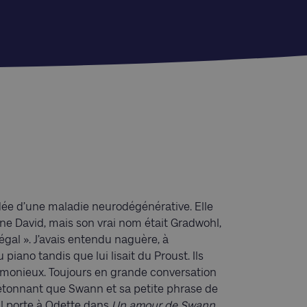
ée d’une maladie neurodégénérative. Elle
ine David, mais son vrai nom était Gradwohl,
 égal ». J’avais entendu naguère, à
u piano tandis que lui lisait du Proust. Ils
monieux. Toujours en grande conversation
 d’étonnant que Swann et sa petite phrase de
il porte à Odette dans
Un amour de Swann
,