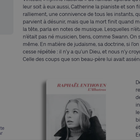
leur soit à eux aussi, Catherine la pianiste et son
ralliement, une connivence de tous les instants, q
parvient à désunir, mais que la mort finit quand mê
la tête, parla en notes de musique. Lesquelles n’ét
n’était pas né musicien, tiens, comme Swann. On s
même. En matière de judaïsme, sa doctrine, si l’on
cesse répétée : il n’y a qu’un Dieu, et nous n’y croyo
Celle des coups que son beau-père lui avait assén
D
r
de
i
l
b
é
nte
ar
E