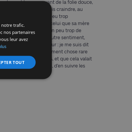
implement le nom savant de la folie douce,
ée à Parkinson. Je pouvais craindre, au
ours de ma lecture, un peu trop
’égotisme de la part de celui que sa mère
notre trafic.
ppelait
sa merveille
, et un peu trop de
ec nos partenaires
lture, et puis c’est un autre sentiment,
vous leur avez
u à peu, qui s’est fait jour : je me suis dit
plus
u’un tel amour était vraiment chose rare
tre une mère et son fils, et que cela valait
EPTER TOUT
 peine, par cette lecture, d’en suivre les
éandres.