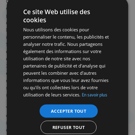
dans les années ’30, et plus particulièrement à partir
de 1934, lorsque l’extrême droite devient plus
Ce site Web utilise des
puissante, que la question du nombre de soldats juifs
cookies
dans les armées françaises fait l’objet de polémiques.
Nous utilisons des cookies pour
Les mouvements d’extrême droite ne cessent de
personnaliser le contenu, les publicités et
minimiser le nombre de soldats juifs mobilisés entre
analyser notre trafic. Nous partageons
1914 et 1918. Ainsi pour
l’Action française
, il n’y aurait
également des informations sur votre
que 1.350 soldats juifs morts au front. Ce chiffre est
utilisation de notre site avec nos
évidemment faux, car selon mes calculs, sur environ
partenaires de publicité et d'analyse qui
35.000 soldats juifs mobilisés, plus de 4.650 d’entre
peuvent les combiner avec d'autres
eux sont tués. Face à ces accusations mensongères
informations que vous leur avez fournies
de l’extrême droite, les communautés juives
ou qu'ils ont collectées lors de votre
réagissent de manière légaliste en rappelant le
utilisation de leurs services.
En savoir plus
nombre de morts juifs.
T. Grady :
En 1916, le haut commandement allemand
ACCEPTER TOUT
organise un recensement des Juifs dans l’armée
impériale. Chaque commandant d’unité doit indiquer
REFUSER TOUT
combien de Juifs sont sous ses ordres dans les