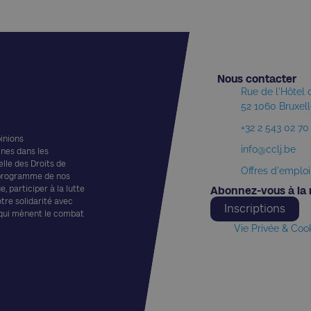
Nous contacter​
Rue de l'Hôtel
52 1060 Bruxel
+32 2 543 02 70
pinions
info@cclj.be
ines dans les
elle des Droits de
Offres d'emploi
 programme de nos
, participer à la lutte
Abonnez-vous à la 
otre solidarité avec
Inscriptions
 qui mènent le combat
Vie Privée & Coo