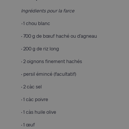
Ingrédients pour la farce
•
1 chou blanc
• 700 g de bœuf haché ou d’agneau
• 200 g de riz long
• 2 oignons finement hachés
• persil émincé (facultatif)
• 2 càc sel
• 1 càc poivre
• 1 càs huile olive
• 1 œuf