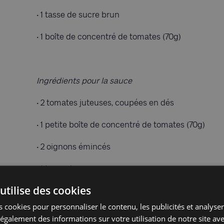
• 1 tasse de sucre brun
• 1 boîte de concentré de tomates (70g)
Ingrédients pour la sauce
• 2 tomates juteuses, coupées en dés
• 1 petite boîte de concentré de tomates (70g)
• 2 oignons émincés
• 1 tasse de sucre
utilise des cookies
• le jus de 2 citrons
 cookies pour personnaliser le contenu, les publicités et analyser 
• le jus d’1 citron pour la fin
galement des informations sur votre utilisation de notre site av