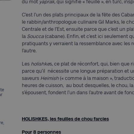
du mot
yaprak
, qui signifie « feuille », en turc, i
C’est l’un des plats principaux de la fête des Caba
le rabbin/anthropologue culinaire Gil Marks, le c
Centrale et de l’Est, ensuite parce que c’est un pla
la
Soucca
(cabane). Enfin, et c’est ici seulement qu’
pratiquants y verraient la ressemblance avec les ro
l’autre.
Les
holishke
s, ce plat de réconfort, qui, bien que r
parce qu’il nécessite une longue préparation et u
saveurs
Heimish
(« comme à la maison », traduction
heures de cuisson, au bout desquelles, le chou, la t
nte
s’épousent, fondent l’un dans l’autre avant de fon
ar
HOLISHKES, les feuilles de chou farcies
re,
Pour 8 personnes