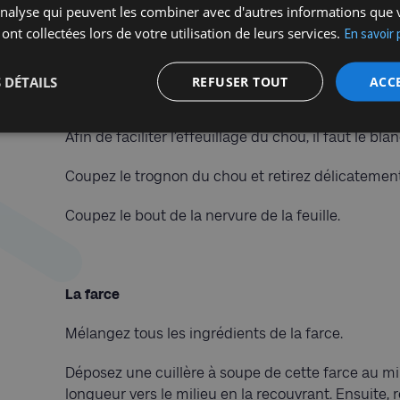
'analyse qui peuvent les combiner avec d'autres informations que 
• 2 pincées de sel et de poivre
 ont collectées lors de votre utilisation de leurs services.
En savoir 
 DÉTAILS
REFUSER TOUT
ACC
Préparation des feuilles de chou
Afin de faciliter l’effeuillage du chou, il faut le 
Coupez le trognon du chou et retirez délicatement 
Coupez le bout de la nervure de la feuille.
La farce
Mélangez tous les ingrédients de la farce.
Déposez une cuillère à soupe de cette farce au milie
longueur vers le milieu en la recouvrant. Ensuite, r