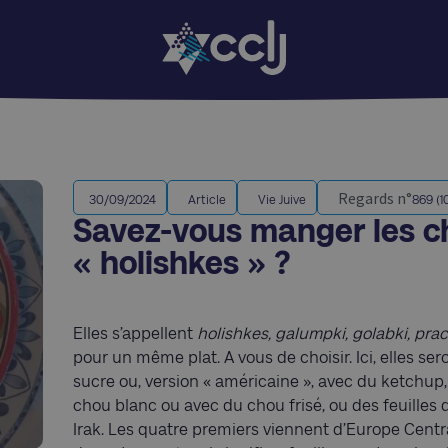
Regards n°
30/09/2024
Article
Vie Juive
869 (1
Savez-vous manger les c
« holishkes » ?
Elles s’appellent
holishkes, galumpki, golabki, pr
pour un même plat. A vous de choisir. Ici, elles seron
sucre ou, version « américaine », avec du ketchup,
chou blanc ou avec du chou frisé, ou des feuilles
Irak. Les quatre premiers viennent d’Europe Central