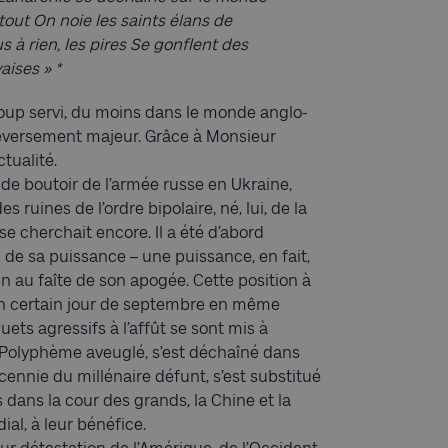
out On noie les saints élans de
s à rien, les pires Se gonflent des
ises » *
oup servi, du moins dans le monde anglo-
leversement majeur. Grâce à Monsieur
tualité.
 de boutoir de l’armée russe en Ukraine,
es ruines de l’ordre bipolaire, né, lui, de la
se cherchait encore. Il a été d’abord
de sa puissance – une puissance, en fait,
in au faîte de son apogée. Cette position à
e un certain jour de septembre en même
ets agressifs à l’affût se sont mis à
 de Polyphème aveuglé, s’est déchaîné dans
écennie du millénaire défunt, s’est substitué
dans la cour des grands, la Chine et la
al, à leur bénéfice.