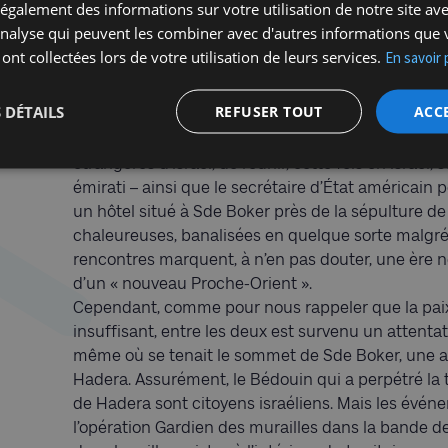
galement des informations sur votre utilisation de notre site av
'analyse qui peuvent les combiner avec d'autres informations que 
Le monde à l’envers. Pendant que la guerre fait r
 ont collectées lors de votre utilisation de leurs services.
En savoir 
délices de la paix. Le mardi 25 mars, Naftali Bennett
l’aéroport Ben Gourion au terme d’un sommet à 
 DÉTAILS
REFUSER TOUT
ACC
Mohammed bin Zayed, l’homme fort des Emirats ar
al-Sissi d’Égypte. Le dimanche suivant ce fut le tou
étrangères d’Israël, de réunir, cette fois en Israël
émirati – ainsi que le secrétaire d’État américai
un hôtel situé à Sde Boker près de la sépulture d
chaleureuses, banalisées en quelque sorte malgré l
rencontres marquent, à n’en pas douter, une ère n
d’un « nouveau Proche-Orient ».
Cependant, comme pour nous rappeler que la paix 
insuffisant, entre les deux est survenu un attenta
même où se tenait le sommet de Sde Boker, une au
Hadera. Assurément, le Bédouin qui a perpétré la t
de Hadera sont citoyens israéliens. Mais les évén
l’opération Gardien des murailles dans la bande