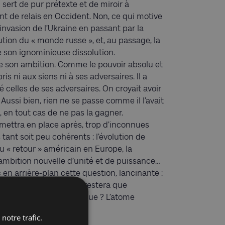
i sert de pur prétexte et de miroir à
vent de relais en Occident. Non, ce qui motive
’invasion de l’Ukraine en passant par la
tution du « monde russe », et, au passage, la
 son ignominieuse dissolution.
de son ambition. Comme le pouvoir absolu et
ris ni aux siens ni à ses adversaires. Il a
celles de ses adversaires. On croyait avoir
ussi bien, rien ne se passe comme il l’avait
, en tout cas de ne pas la gagner.
e mettra en place après, trop d’inconnues
tant soit peu cohérents : l’évolution de
du « retour » américain en Europe, la
ambition nouvelle d’unité et de puissance…
c en arrière-plan cette question, lancinante :
de la défaite, il ne lui restera que
e en avant ? L’arme chimique ? L’atome
notre trafic.