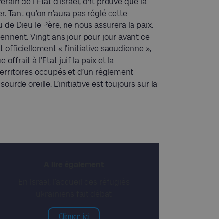
verain de l’Etat d’Israël, ont prouvé que la
er. Tant qu’on n’aura pas réglé cette
de Dieu le Père, ne nous assurera la paix.
ennent. Vingt ans jour pour jour avant ce
fficiellement « l’initiative saoudienne »,
frait à l’Etat juif la paix et la
erritoires occupés et d’un règlement
sourde oreille. L’initiative est toujours sur la
A lire également
En Israël, l’accueil des réfugiés
ukrainiens fait débat
Cliquer ici