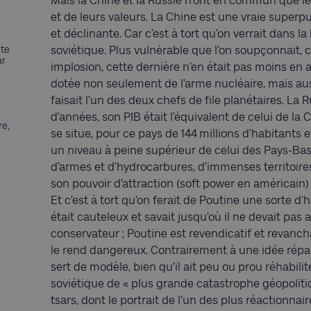
Mais la Chine et la Russie n’ont en commun que le
et de leurs valeurs. La Chine est une vraie super
et déclinante. Car c’est à tort qu’on verrait dans la
nte
soviétique. Plus vulnérable que l’on soupçonnait, 
ar
implosion, cette dernière n’en était pas moins en
dotée non seulement de l’arme nucléaire, mais aus
faisait l’un des deux chefs de file planétaires. La Ru
d’années, son PIB était l’équivalent de celui de la Chi
re,
se situe, pour ce pays de 144 millions d’habitants e
un niveau à peine supérieur de celui des Pays-Bas
d’armes et d’hydrocarbures, d’immenses territoires
son pouvoir d’attraction (soft power en américain) 
Et c’est à tort qu’on ferait de Poutine une sorte d’
était cauteleux et savait jusqu’où il ne devait pas al
conservateur ; Poutine est revendicatif et revancha
le rend dangereux. Contrairement à une idée répand
sert de modèle, bien qu’il ait peu ou prou réhabilité
soviétique de « plus grande catastrophe géopolitiq
tsars, dont le portrait de l’un des plus réactionnai