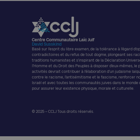
Centre Communautaire Laïc Juif
David Susskind
Basé sur l’esprit du libre examen, de la tolérance à l’égard d’o
contradictoires et du refus de tout dogme, plongeant ses rac
traditions humanistes et s’inspirant de la Déclaration Univers
l’Homme et du Droit des Peuples à disposer d’eux-mêmes, le
activités devrait contribuer à l’élaboration d’un judaïsme laïque
contre le racisme, l’antisémitisme et le fascisme, renforcer n
Israël et avec toutes les communautés juives dans le monde
pour assurer leur existence physique, morale et culturelle.
© 2025 – CCLJ Tous droits réservés.