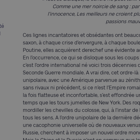
Comme une mer noircie de sang : part
l’innocence, Les meilleurs ne croient plu
passions mauva
té
l
Ces lignes incantatoires et obsédantes ont beauc
saxon, à chaque crise d’envergure, à chaque bou
Poutine, elles acquièrent derechef une évidente ac
En l’occurrence, ce qui se disloque sous les coups
c’est l’ordre international né voici trois décennies d
Seconde Guerre mondiale. A vrai dire, cet ordre-là 
unipolaire, avec une Amérique parvenue au zénith 
sans rivaux ni précédent, si ce n’est l’Empire roma
la fois flatteuse et inconfortable, s’est effondré
temps que les tours jumelles de New York. Des roqu
mordiller les chevilles du colosse, qui, à l’instar
tous les sens. A l’ordre unipolaire de la dernière d
une cacophonie universelle où de nouveaux venus 
Russie, cherchent à imposer un nouvel ordre mondi