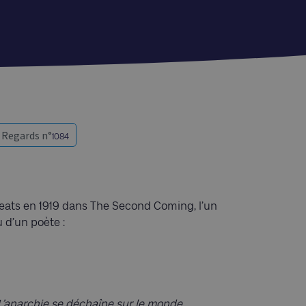
Regards n°
1084
er Yeats en 1919 dans The Second Coming, l’un
 d’un poète :
r L’anarchie se déchaîne sur le monde