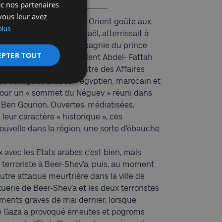
ec nos partenaires
vous leur avez
age en Europe, le Proche-Orient goûte aux
plus
, Premier ministre d’Israël, atterrissait à
Sharm el-Sheikh en compagnie du prince
EPTER TOUT
abes unis, et du président Abdel- Fattah
r de Yaïr Lapid, le ministre des Affaires
, ses collègues arabes – égyptien, marocain et
n pour un « sommet du Néguev » réuni dans
e Ben Gourion. Ouvertes, médiatisées,
eur caractère « historique », ces
ouvelle dans la région, une sorte d’ébauche
avec les Etats arabes c’est bien, mais
t terroriste à Beer-Shev’a, puis, au moment
tre attaque meurtrière dans la ville de
uerie de Beer-Shev’a et les deux terroristes
ements graves de mai dernier, lorsque
 de Gaza a provoqué émeutes et pogroms