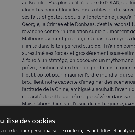
au Kremlin. Pas plus qu’il n’a cure de l’OTAN, qui lu
alouettes pour éblouir les idiots utiles qui lui ser
ses faits et gestes, depuis la Tchétchénie jusqu’à l
Géorgie, la Crimée et le Donbass, c’est la reconsti
revanche contre l’humiliation subie au moment de
Malheureusement pour lui, il n’a pas les moyens 
illimité dans le temps rend stupide, il n’a rien comp
surestimé ses forces et grossièrement sous-estimé 
à faire à un stratège, on découvre un mythomane. A
prévu ; Poutine est en train de perdre cette guerre
Il est trop tôt pour imaginer l’ordre mondial qui s
brouillent notre capacité d’imaginer des scénarios 
l’attitude de la Chine, ambiguë à souhait, l’avenir 
capacité de cette dernière à persévérer dans son 
Mais d’abord, bien sûr, l’issue de cette guerre, ave
que fera Poutine quand, confronté à la perspective 
l’alternative sinistre de l’humiliation et de la fuit
utilise des cookies
« tactique » ? Et comment réagira l’Occident ?
 cookies pour personnaliser le contenu, les publicités et analyser 