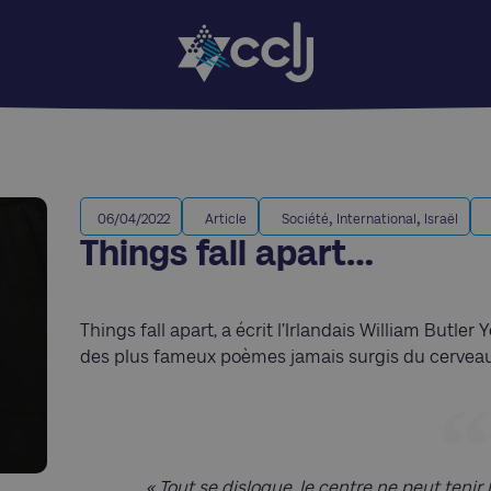
,
,
06/04/2022
Article
Société
International
Israël
Things fall apart…
Things fall apart, a écrit l’Irlandais William Butl
des plus fameux poèmes jamais surgis du cerveau
« Tout se disloque, le centre ne peut teni