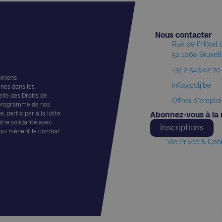
Nous contacter​
Rue de l'Hôtel
52 1060 Bruxel
+32 2 543 02 70
pinions
info@cclj.be
ines dans les
elle des Droits de
Offres d'emploi
 programme de nos
, participer à la lutte
Abonnez-vous à la 
otre solidarité avec
Inscriptions
 qui mènent le combat
Vie Privée & Coo