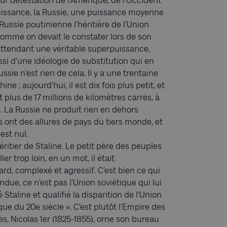
ur détestation de l’Amérique, de l’Occident
puissance, la Russie, une puissance moyenne
 Russie poutinienne l’héritière de l’Union
comme on devait le constater lors de son
 attendant une véritable superpuissance,
si d’une idéologie de substitution qui en
ssie n’est rien de cela. Il y a une trentaine
ne ; aujourd’hui, il est dix fois plus petit, et
t plus de 17 millions de kilomètres carrés, à
. La Russie ne produit rien en dehors
 ont des allures de pays du tiers monde, et
est nul.
héritier de Staline. Le petit père des peuples
ler trop loin, en un mot, il était
rd, complexé et agressif. C’est bien ce qui
ue, ce n’est pas l’Union soviétique qui lui
 Staline et qualifié la disparition de l’Union
ue du 20e siècle ». C’est plutôt l’Empire des
res, Nicolas 1er (1825-1855), orne son bureau