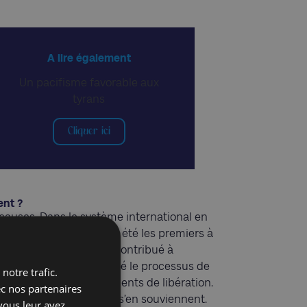
A lire également
Un pacifisme favorable aux
tyrans
Cliquer ici
ent ?
 causes. Dans le système international en
45, les Occidentaux ont été les premiers à
mêmes érigés. Ce qui a contribué à
uerres ayant accompagné le processus de
notre trafic.
nt opposés aux mouvements de libération.
ec nos partenaires
’hui, les pays africains s’en souviennent.
vous leur avez