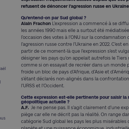
refusent de dénoncer l’agression russe en Ukraine
Qu’entend-on par Sud global ?
Alain Frachon
L’expression a commencé à se diffu
les années 1990 mais elle a surtout été médiatisée
l’occasion des votes à l’ONU sur la condamnation 
l’agression russe contre l’Ukraine en 2022. C’est en
partir de ce moment-là que l’expression s’est vulg
désigner les pays qu’on appelait autrefois le Tier
comme si on essayait de recréer dans un monde 
raël
froide un bloc de pays d’Afrique, d’Asie et d’Améri
s’étant déclarés non-alignés dans la confrontation
l
l’URSS et l’Occident.
Cette expression est-elle pertinente pour saisir la 
géopolitique actuelle ?
A.F.
Je ne pense pas. Il s’agit clairement d’une ex
piège car elle ne décrit pas la réalité. On range da
ous
catégorie Sud global les pays les plus misérables 
planète et une puissance économique, industrielle