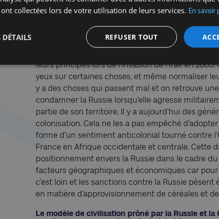
Cela vaut également pour le conflit israélo-palesti
 ont collectées lors de votre utilisation de leurs services.
En savoir 
systématiquement trahi les principes qu’ils ont p
pour une puissance occupante de changer la natur
 DÉTAILS
REFUSER TOUT
ACC
la création d’implantations en Cisjordanie. Cette 
pas dans le monde arabe, d’autant plus que les Eta
leurs principes lors de l’invasion de l’Irak en 200
yeux sur certaines choses, et même normaliser leurs
y a des choses qui passent mal et on retrouve un
condamner la Russie lorsqu’elle agresse militaire
partie de son territoire. Il y a aujourd’hui des gén
colonisation. Cela ne les a pas empêché d’adopter
forme d’un sentiment anticolonial tourné contre l
France en Afrique occidentale et centrale. Cette 
positionnement envers la Russie dans le cadre du co
facteurs géographiques et économiques car pour 
c’est loin et les sanctions contre la Russie pèsen
en matière d’approvisionnement de céréales et de
Le modèle de civilisation prôné par la Russie et la 