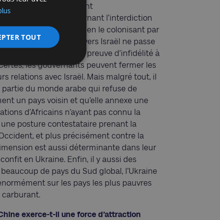
nien où les Etats-Unis ont
plus
osés, notamment concernant l’interdiction
e du territoire occupé en le colonisant par
EPTER TOUT
tolérance américaine envers Israël ne passe
ts-Unis ont encore fait preuve d’infidélité à
3. Certes, les gouvernants peuvent fermer les
 relations avec Israël. Mais malgré tout, il
e partie du monde arabe qui refuse de
ment un pays voisin et qu’elle annexe une
érations d’Africains n’ayant pas connu la
 une posture contestataire prenant la
’Occident, et plus précisément contre la
dimension est aussi déterminante dans leur
nfit en Ukraine. Enfin, il y aussi des
beaucoup de pays du Sud global, l’Ukraine
t énormément sur les pays les plus pauvres
 carburant.
Chine exerce-t-il une force d’attraction