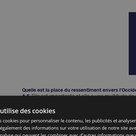
Quelle est la place du ressentiment envers l’Occid
A.F.
Elle est importante et elle a une multitude de
vigueur depuis la création des Nations unies en 19
utilise des cookies
se montrer infidèles aux principes qu’ils ont eux-
décrédibiliser ce système, notamment lors des g
 cookies pour personnaliser le contenu, les publicités et analyser 
décolonisation dans lequel les Occidentaux se so
galement des informations sur votre utilisation de notre site av
C’est précisément l’URSS qui les soutenait. Aujourd
'analyse qui peuvent les combiner avec d'autres informations que 