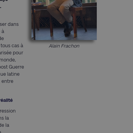
.
ser dans
 à
de
 tous cas à
Alain Frachon
arisée pour
s monde,
post Guerre
que latine
 entre
réalité
pression
ns la
de la
,