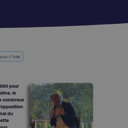
ards n°
1096
1960 pour
tine, le
de nombreux
’opposition
onal du
cette
pays