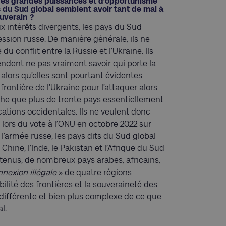
des grandes puissances et d’opportunisme
 du Sud global semblent avoir tant de mal à
uverain ?
 intérêts divergents, les pays du Sud
ession russe. De manière générale, ils ne
 conflit entre la Russie et l’Ukraine. Ils
endent ne pas vraiment savoir qui porte la
lors qu’elles sont pourtant évidentes
frontière de l’Ukraine pour l’attaquer alors
êche que plus de trente pays essentiellement
cations occidentales. Ils ne veulent donc
lors du vote à l’ONU en octobre 2022 sur
l’armée russe, les pays dits du Sud global
Chine, l’Inde, le Pakistan et l’Afrique du Sud
stenus, de nombreux pays arabes, africains,
nnexion illégale
» de quatre régions
bilité des frontières et la souveraineté des
 différente et bien plus complexe de ce que
l.