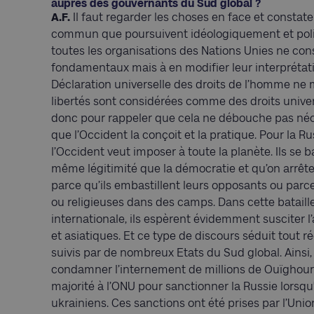
auprès des gouvernants du Sud global ?
A.F.
Il faut regarder les choses en face et constater q
commun que poursuivent idéologiquement et polit
toutes les organisations des Nations Unies ne con
fondamentaux mais à en modifier leur interprétatio
Déclaration universelle des droits de l’homme ne 
libertés sont considérées comme des droits univers
donc pour rappeler que cela ne débouche pas néce
que l’Occident la conçoit et la pratique. Pour la Rus
l’Occident veut imposer à toute la planète. Ils se b
même légitimité que la démocratie et qu’on arrêt
parce qu’ils embastillent leurs opposants ou parce
ou religieuses dans des camps. Dans cette batail
internationale, ils espèrent évidemment susciter l
et asiatiques. Et ce type de discours séduit tout 
suivis par de nombreux Etats du Sud global. Ainsi, 
condamner l’internement de millions de Ouïghours
majorité à l’ONU pour sanctionner la Russie lorsqu’
ukrainiens. Ces sanctions ont été prises par l’Uni