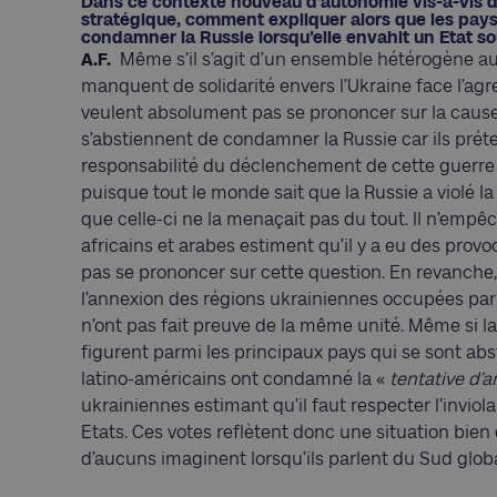
Dans ce contexte nouveau d’autonomie vis-à-vis 
stratégique, comment expliquer alors que les pays
condamner la Russie lorsqu’elle envahit un Etat so
A.F.
Même s’il s’agit d’un ensemble hétérogène aux
manquent de solidarité envers l’Ukraine face l’agr
veulent absolument pas se prononcer sur la cause du
s’abstiennent de condamner la Russie car ils prét
responsabilité du déclenchement de cette guerre a
puisque tout le monde sait que la Russie a violé la 
que celle-ci ne la menaçait pas du tout. Il n’emp
africains et arabes estiment qu’il y a eu des provo
pas se prononcer sur cette question. En revanche, 
l’annexion des régions ukrainiennes occupées par 
n’ont pas fait preuve de la même unité. Même si la 
figurent parmi les principaux pays qui se sont ab
latino-américains ont condamné la «
tentative d’a
ukrainiennes estimant qu’il faut respecter l’inviola
Etats. Ces votes reflètent donc une situation bien
d’aucuns imaginent lorsqu’ils parlent du Sud globa