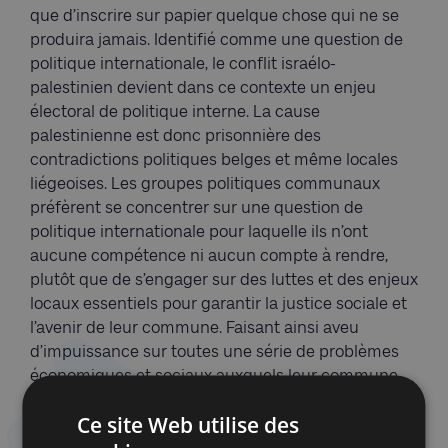
que d’inscrire sur papier quelque chose qui ne se
produira jamais. Identifié comme une question de
politique internationale, le conflit israélo-
palestinien devient dans ce contexte un enjeu
électoral de politique interne. La cause
palestinienne est donc prisonnière des
contradictions politiques belges et même locales
liégeoises. Les groupes politiques communaux
préfèrent se concentrer sur une question de
politique internationale pour laquelle ils n’ont
aucune compétence ni aucun compte à rendre,
plutôt que de s’engager sur des luttes et des enjeux
locaux essentiels pour garantir la justice sociale et
l’avenir de leur commune. Faisant ainsi aveu
d’impuissance sur toutes une série de problèmes
économiques et sociaux auxquels leur commune
est confrontée, ils bombent le torse, relèvent le
Ce site Web utilise des
menton et ont le verbe haut pour agiter le boycott
du «
régime israélien d’apartheid
» et en faire un