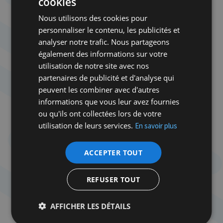
cookies
thème mobilisateur auprès d’un électorat divisé et
Nous utilisons des cookies pour
fragmenté. Contrairement à la laïcité ou la mobilité,
personnaliser le contenu, les publicités et
tous les électeurs potentiels sont d’accord.
analyser notre trafic. Nous partageons
Inconsciemment, ils reproduisent quasiment à
également des informations sur votre
l’identique l’attitude des dirigeants arabes envers la
utilisation de notre site avec nos
cause palestinienne. Depuis 1947, la question
partenaires de publicité et d'analyse qui
palestinienne a été instrumentalisée par les
peuvent les combiner avec d'autres
régimes arabes dans une sorte de surenchère
informations que vous leur avez fournies
nationaliste où la défense de la cause palestinienne
ou qu'ils ont collectées lors de votre
apparait comme un levier de légitimation politique,
utilisation de leurs services.
En savoir plus
de leadership régional ou un moyen pour détourner
l’attention des problèmes internes.
ACCEPTER TOUT
Antisionisme radical du PTB
REFUSER TOUT
AFFICHER LES DÉTAILS