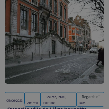
,
,
Regards n°
Société
Israël
05/06/2023
Analyse
Politique
1096