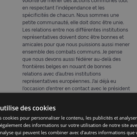
volonté de mener des actions communes tout
en respectant l’indépendance et les
spécificités de chacun. Nous sommes une
petite communauté, elle doit donc être unie.
Les relations entre nos différentes institutions
représentatives doivent donc être bonnes et
amicales pour que nous puissions aussi mener
ensemble des combats communs. Je pense
que nous devons aussi fédérer au-delà des
frontières belges en nouant de bonnes
relations avec d’autres institutions
représentatives européennes. J’ai déjà eu
l’occasion d’entrer en contact avec le président
du CRIF qui partage également cette volonté
d’agir ensemble au niveau européen. Enfin,
utilise des cookies
toujours dans ce souci de rassemblement,
 cookies pour personnaliser le contenu, les publicités et analyser 
j’aimerais impliquer davantage les Juifs dans
galement des informations sur votre utilisation de notre site av
l’action des organisations juives et du CCOJB.
'analyse qui peuvent les combiner avec d'autres informations que 