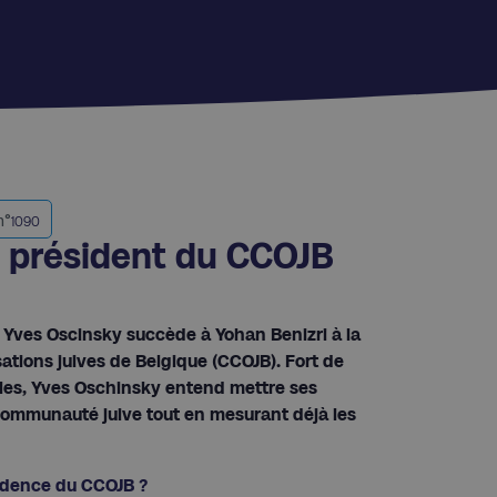
n°
1090
 président du CCOJB
r, Yves Oscinsky succède à Yohan Benizri à la
tions juives de Belgique (CCOJB). Fort de
les, Yves Oschinsky entend mettre ses
communauté juive tout en mesurant déjà les
sidence du CCOJB ?