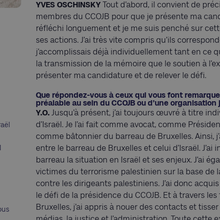
YVES OSCHINSKY
Tout d’abord, il convient de préc
membres du CCOJB pour que je présente ma candida
réfléchi longuement et je me suis penché sur cette 
ses actions. J’ai très vite compris qu’ils correspon
j’accomplissais déjà individuellement tant en ce qu
la transmission de la mémoire que le soutien à l’ex
présenter ma candidature et de relever le défi.
Que répondez-vous à ceux qui vous font remarque
préalable au sein du CCOJB ou d’une organisation j
Y.O.
Jusqu’à présent, j’ai toujours œuvré à titre i
d’Israël. Je l’ai fait comme avocat, comme Présid
raël
comme bâtonnier du barreau de Bruxelles. Ainsi,
entre le barreau de Bruxelles et celui d’Israël. J’a
l
barreau la situation en Israël et ses enjeux. J’ai 
victimes du terrorisme palestinien sur la base de
contre les dirigeants palestiniens. J’ai donc acqu
le défi de la présidence du CCOJB. Et à travers les
Bruxelles, j’ai appris à nouer des contacts et tisse
ous
médias, la justice et l’administration. Toute cett