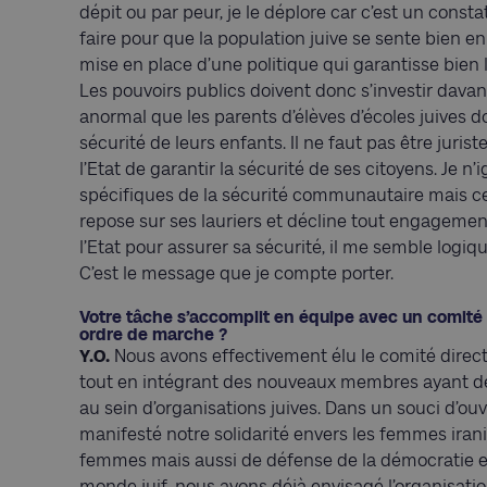
dépit ou par peur, je le déplore car c’est un const
faire pour que la population juive se sente bien en
mise en place d’une politique qui garantisse bien la
Les pouvoirs publics doivent donc s’investir davan
anormal que les parents d’élèves d’écoles juives 
sécurité de leurs enfants. Il ne faut pas être juris
l’Etat de garantir la sécurité de ses citoyens. Je 
spécifiques de la sécurité communautaire mais cel
repose sur ses lauriers et décline tout engagemen
l’Etat pour assurer sa sécurité, il me semble logiq
C’est le message que je compte porter.
Votre tâche s’accomplit en équipe avec un comité 
ordre de marche ?
Y.O.
Nous avons effectivement élu le comité directe
tout en intégrant des nouveaux membres ayant d
au sein d’organisations juives. Dans un souci d’ou
manifesté notre solidarité envers les femmes iran
femmes mais aussi de défense de la démocratie et 
monde juif, nous avons déjà envisagé l’organisati