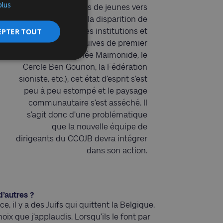
plus
nombreux départs de jeunes vers
l’étranger et la disparition de
EPTER TOUT
certaines institutions et
organisations juives de premier
plan (L’Athénée Maïmonide, le
Cercle Ben Gourion, la Fédération
sioniste, etc.), cet état d’esprit s’est
peu à peu estompé et le paysage
communautaire s’est asséché. Il
s’agit donc d’une problématique
que la nouvelle équipe de
dirigeants du CCOJB devra intégrer
dans son action.
d’autres ?
e, il y a des Juifs qui quittent la Belgique.
choix que j’applaudis. Lorsqu’ils le font par