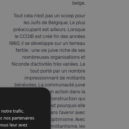
belge.
Tout cela n’est pas un scoop pour
les Juifs de Belgique. Le plus
préoccupant est ailleurs. Lorsque
le CCOJB est créé fin des années
1960, il se développe sur un terreau
fertile : une vie juive riche de ses
nombreuses organisations et
féconde d’activités très variées. Le
tout porté par un nombre
impressionnant de militants
bénévoles. La communauté juive
inscrit alors son action dans la
perspective de reconstruction qui
a suivi la Shoah. C’est pourquoi elle
notre trafic.
se projette alors dans l’avenir avec
ec nos partenaires
confiance et optimisme. Avec
vous leur avez
l’essoufflement du militantisme, les