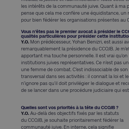
les intérêts de la communauté juive. Quant à ma pos
pense que cela me confère une équidistance, un r
pour bien fédérer les organisations présentes au
Vous n’êtes pas le premier avocat à présider le CC
qualités particulières pour présider cette instituti
Y.O.
Mon prédécesseur, Yohan Benizri, est aussi avo
remarquablement la présidence du CCOJB. Je m’eff
apportant ma touche personnelle. Il est vrai qu’o
institutions juives représentatives. Ce n’est pas
une femme de combat. C’est indissociable de son mé
transversal dans ses activités : il connait la loi et 
n’ignore pas qu’il doit privilégier le dialogue et re
de se lancer dans une procédure judiciaire qui e
Quelles sont vos priorités à la tête du CCOJB ?
Y.O.
Au-delà des objectifs fixés par les statuts
du CCOJB, je souhaite prioritairement fédérer la
communauté juive. En interne, cela signifie