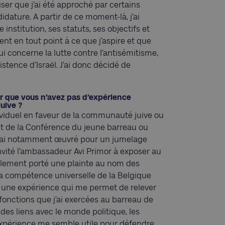
iser que j’ai été approché par certains
ture. A partir de ce moment-là, j’ai
institution, ses statuts, ses objectifs et
dent en tout point à ce que j’aspire et que
i concerne la lutte contre l’antisémitisme,
istence d’Israël. J’ai donc décidé de
r que vous n’avez pas d’expérience
uive ?
ndividuel en faveur de la communauté juive ou
ent de la Conférence du jeune barreau ou
 j’ai notamment œuvré pour un jumelage
i invité l’ambassadeur Avi Primor à exposer au
également porté une plainte au nom des
 la compétence universelle de la Belgique
is une expérience qui me permet de relever
 fonctions que j’ai exercées au barreau de
r des liens avec le monde politique, les
e expérience me semble utile pour défendre