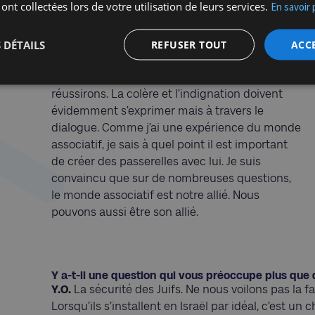
Comment concevez-vous l’action du CCOJB
 ont collectées lors de votre utilisation de leurs services.
En savoir 
vers le monde extérieur ?
Y.O.
Si on souhaite que le monde environnant
ne nous soit pas hostile, il faut toujours
 DÉTAILS
REFUSER TOUT
ACC
privilégier le dialogue. Ce n’est pas en
choisissant d’emblée la confrontation que nous
réussirons. La colère et l’indignation doivent
évidemment s’exprimer mais à travers le
dialogue. Comme j’ai une expérience du monde
associatif, je sais à quel point il est important
de créer des passerelles avec lui. Je suis
convaincu que sur de nombreuses questions,
le monde associatif est notre allié. Nous
pouvons aussi être son allié.
Y a-t-il une question qui vous préoccupe plus que 
Y.O.
La sécurité des Juifs. Ne nous voilons pas la fac
Lorsqu’ils s’installent en Israël par idéal, c’est un 